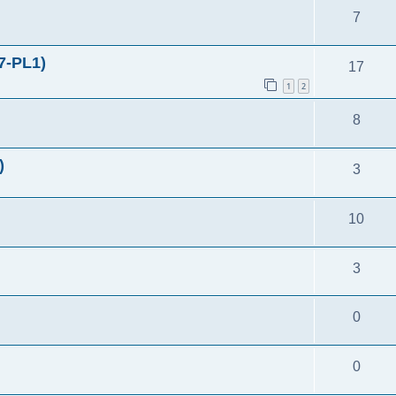
7
7-PL1)
17
1
2
8
)
3
10
）
3
0
0