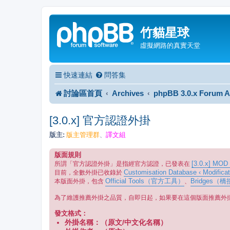
竹貓星球
虛擬網路的真實天堂
快速連結
問答集
討論區首頁
Archives
phpBB 3.0.x Forum A
[3.0.x] 官方認證外掛
版主:
版主管理群
譯文組
、
版面規則
[3.0.x] MOD
所謂「官方認證外掛」是指經官方認證，已發表在
Customisation Database ‹ Modificat
目前，全數外掛已收錄於
Official Tools（官方工具）
Bridges（
本版面外掛，包含
、
為了維護推薦外掛之品質，自即日起，如果要在這個版面推薦外
發文格式：
外掛名稱：（原文/中文化名稱）