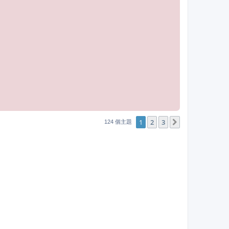
1
2
3
下一頁
124 個主題