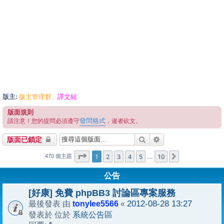
版主:
版主管理群
譯文組
、
版面規則
發問格式
請注意！您的提問必須遵守
，違者砍文。
搜尋
進階搜尋
版面已鎖定
1
10
第
1
頁 (共
2
3
4
頁)
5
10
下一頁
…
470 個主題
公告
[好康] 免費 phpBB3 討論區專案服務
tonylee5566
2012-08-28 13:27
最後發表 由
«
系統公告區
發表於 位於