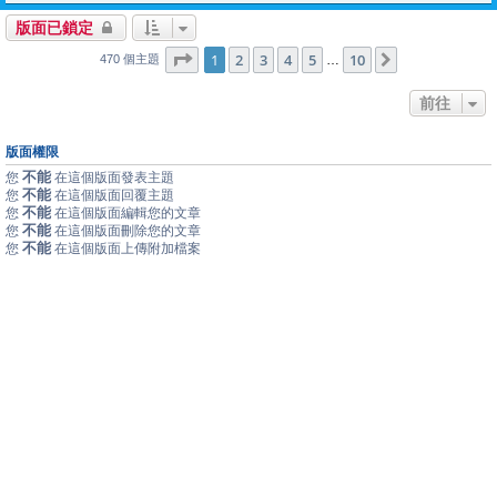
版面已鎖定
1
10
第
1
頁 (共
2
3
4
頁)
5
10
下一頁
…
470 個主題
前往
版面權限
不能
您
在這個版面發表主題
不能
您
在這個版面回覆主題
不能
您
在這個版面編輯您的文章
不能
您
在這個版面刪除您的文章
不能
您
在這個版面上傳附加檔案