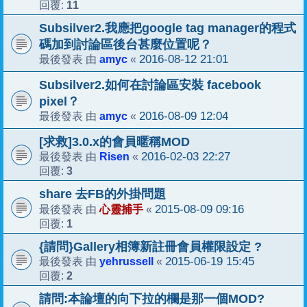
11
回覆:
Subsilver2.我應把google tag manager的程式
碼加到討論區後台甚麼位置呢？
amyc
2016-08-12 21:01
最後發表 由
«
Subsilver2.如何在討論區安裝 facebook
pixel？
amyc
2016-08-09 12:04
最後發表 由
«
[求救]3.0.x的會員暱稱MOD
Risen
2016-02-03 22:27
最後發表 由
«
3
回覆:
share 去FB的外掛問題
心靈捕手
2015-08-09 09:16
最後發表 由
«
1
回覆:
{請問}Gallery相簿新註冊會員權限設定 ?
yehrussell
2015-06-19 15:45
最後發表 由
«
2
回覆:
請問:本論壇的向下拉的欄是那一個MOD?