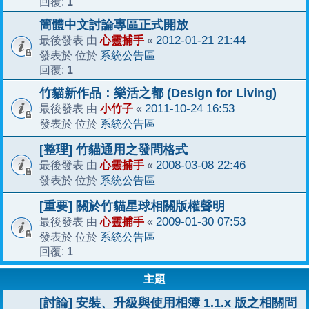
1
回覆:
簡體中文討論專區正式開放
心靈捕手
2012-01-21 21:44
最後發表 由
«
系統公告區
發表於 位於
1
回覆:
竹貓新作品：樂活之都 (Design for Living)
小竹子
2011-10-24 16:53
最後發表 由
«
系統公告區
發表於 位於
[整理] 竹貓通用之發問格式
心靈捕手
2008-03-08 22:46
最後發表 由
«
系統公告區
發表於 位於
[重要] 關於竹貓星球相關版權聲明
心靈捕手
2009-01-30 07:53
最後發表 由
«
系統公告區
發表於 位於
1
回覆:
主題
[討論] 安裝、升級與使用相簿 1.1.x 版之相關問