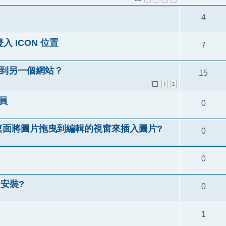
4
登入 ICON 位置
7
連結到另一個網站？
15
1
2
會員
0
桌面將圖片拖曳到編輯的視窗來插入圖片?
0
0
D 安裝?
0
1