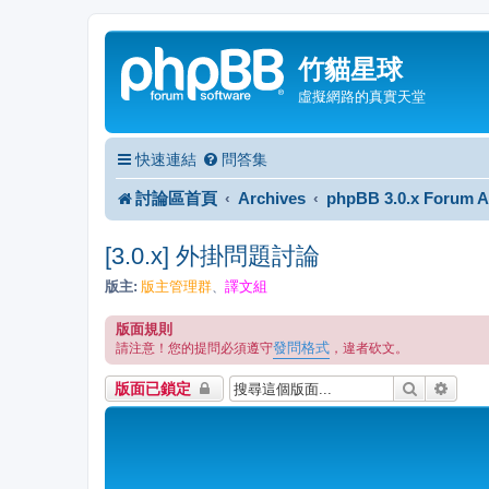
竹貓星球
虛擬網路的真實天堂
快速連結
問答集
討論區首頁
Archives
phpBB 3.0.x Forum A
[3.0.x] 外掛問題討論
版主:
版主管理群
譯文組
、
版面規則
發問格式
請注意！您的提問必須遵守
，違者砍文。
搜尋
進階
版面已鎖定