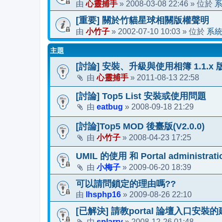
心靈捕手
2008-03-08 22:46
由
»
» 位於
[重要] 關於竹貓星球相關版權聲明
小竹子
2002-07-10 10:03
系
由
»
» 位於
主題
[討論] 安裝、升級與使用相簿 1.1.x
心靈捕手
2011-08-13 22:58
由
»
[討論] Top5 List 安裝或使用問題
eatbug
2008-09-18 21:29
由
»
[討論]Top5 MOD 後臺版(V2.0.0)
小竹子
2008-04-23 17:25
由
»
UMIL 的使用 和 Portal administra
小梅子
2009-06-20 18:39
由
»
可以請問鎖定的理由嗎??
lhsphp16
2009-08-26 22:10
由
»
[已解決] 請教portal 論壇入口安裝
splarry
2008-12-26 01:48
由
»