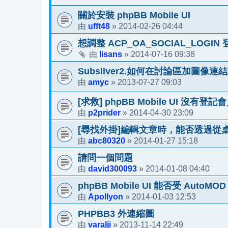
關於安裝 phpBB Mobile UI
ufft48
2014-02-26 04:44
由
»
想調整 ACP_OA_SOCIAL_LOGIN 
lisans
2014-07-16 09:38
由
»
Subsilver2.如何在討論區加圖像
amyc
2013-07-27 09:03
由
»
[求救] phpBB Mobile UI 沒有登記
p2prider
2014-04-30 23:09
由
»
[尋找外掛]編輯文章時，能否透過從
abc80320
2014-01-27 15:18
由
»
請問一個問題
david300093
2014-01-08 04:40
由
»
phpBB Mobile UI 能否受 AutoMO
Apollyon
2014-01-03 12:53
由
»
PHPBB3 外連縮圖
varalji
2013-11-14 22:49
由
»