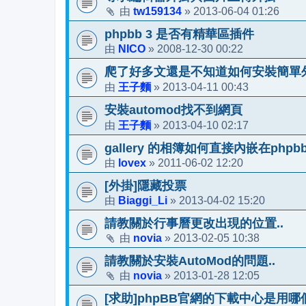
tw159134
2013-06-04 01:26
由
»
phpbb 3 是否有精華區插件
NICO
2008-12-30 00:22
由
»
爬了好多文還是不知道如何安裝簡單
王子麵
2013-04-11 00:43
由
»
安裝automod找不到網頁
王子麵
2013-04-10 02:17
由
»
gallery 的相簿如何直接內嵌在php
lovex
2011-06-02 12:20
由
»
[外掛]隱藏投票
Biaggi_Li
2013-04-02 15:20
由
»
請教關於行事曆更改出現的位置..
novia
2013-02-05 10:38
由
»
請教關於安裝AutoMod的問題..
novia
2013-01-28 12:05
由
»
[求助]phpBB官網的下載中心是用哪個