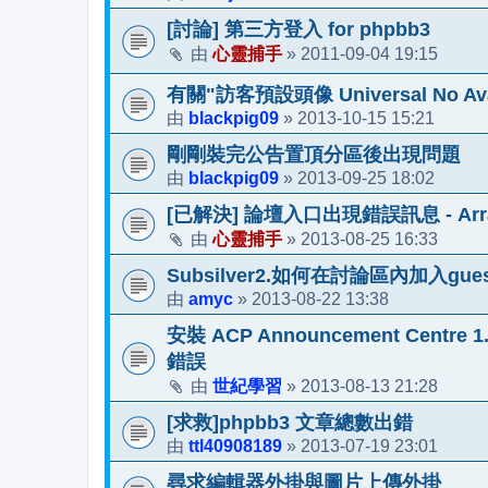
[討論] 第三方登入 for phpbb3
心靈捕手
2011-09-04 19:15
由
»
有關"訪客預設頭像 Universal No A
blackpig09
2013-10-15 15:21
由
»
剛剛裝完公告置頂分區後出現問題
blackpig09
2013-09-25 18:02
由
»
[已解決] 論壇入口出現錯誤訊息 - Array t
心靈捕手
2013-08-25 16:33
由
»
Subsilver2.如何在討論區內加入gu
amyc
2013-08-22 13:38
由
»
安裝 ACP Announcement Cen
錯誤
世紀學習
2013-08-13 21:28
由
»
[求救]phpbb3 文章總數出錯
ttl40908189
2013-07-19 23:01
由
»
尋求編輯器外掛與圖片上傳外掛