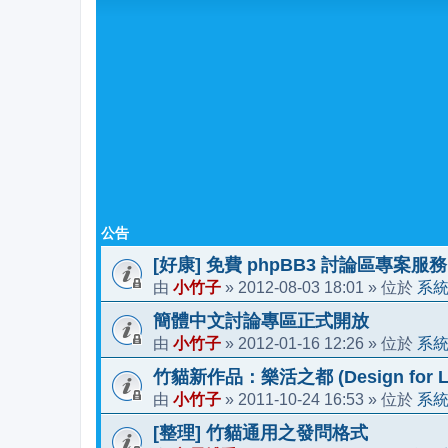
公告
[好康] 免費 phpBB3 討論區專案服務
小竹子
2012-08-03 18:01
系
由
»
» 位於
簡體中文討論專區正式開放
小竹子
2012-01-16 12:26
系
由
»
» 位於
竹貓新作品：樂活之都 (Design for Li
小竹子
2011-10-24 16:53
系
由
»
» 位於
[整理] 竹貓通用之發問格式