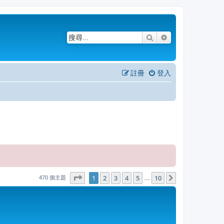
搜尋
進階搜尋
註冊
登入
1
10
第
1
頁 (共
2
3
4
頁)
5
10
下一頁
…
470 個主題