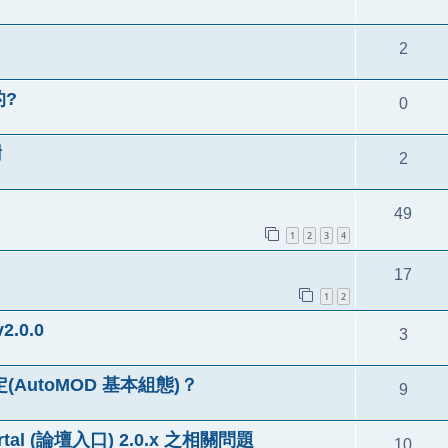
2
的?
0
謝
2
49
1
2
3
4
17
1
2
2.0.0
3
定(AutoMOD 基本組態)？
9
tal (論壇入口) 2.0.x 之相關問題
10