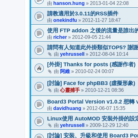
hanson.hung
2013-01-04 22:08
由
»
請教適用於3.0.11的RSS插件
onekindfu
2012-11-27 18:47
由
»
使用 FTP addon 之後的流量是誰出
richer
2012-09-05 21:44
由
»
請問有人知道此外掛類似TOP5? 謝
yehrussell
2012-08-04 10:14
由
»
[外掛] Thanks for posts (感謝作者)
阿維
2010-02-24 00:07
由
»
[討論] Face for phpBB3 (虛擬形象)
心靈捕手
2010-12-21 08:36
由
»
Board3 Portal Version v1.0.2 想轉 v
davidhuang
2012-06-07 15:35
由
»
Linux使用 AutoMOD 安裝外掛的設
yehrussell
2009-12-29 12:40
由
»
[討論] 安裝、升級和使用 Board3 Por