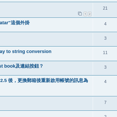
21
1
2
vatar"這個外掛
4
3
o string conversion
11
est book及連結按鈕？
3
tre 1.2.5 後，更換郵箱後重新啟用帳號的訊息為
4
7
2