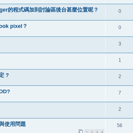
g manager的程式碼加到討論區後台甚麼位置呢？
0
ok pixel？
0
3
1
定 ?
2
OD?
7
2
）安裝與使用問題
56
1
2
3
4