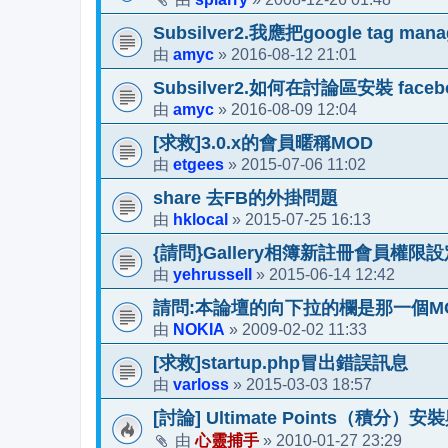
Subsilver2.我應把google ta
amyc
2016-08-12 21:01
由
»
Subsilver2.如何在討論區安裝 facebo
amyc
2016-08-09 12:04
由
»
[求救]3.0.x的會員暱稱MOD
etgees
2015-07-06 11:02
由
»
share 去FB的外掛問題
hklocal
2015-07-25 16:13
由
»
{請問}Gallery相簿新註冊會員權限設
yehrussell
2015-06-14 12:42
由
»
請問:本論壇的向下拉的欄是那一個M
NOKIA
2009-02-02 11:33
由
»
[求救]startup.php冒出錯誤訊息
varloss
2015-03-03 18:57
由
»
[討論] Ultimate Points（積分
心靈捕手
2010-01-27 23:29
由
»