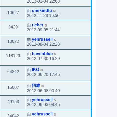
2013-01-04 22:08
由
onekindfu
10627
2012-11-28 16:50
由
richer
9429
2012-09-05 21:44
由
yehrussell
10022
2012-08-04 22:28
由
havenblue
118123
2012-07-30 16:29
由
IKO
54842
2012-06-20 17:45
由
阿維
15007
2012-06-08 00:40
由
yehrussell
49153
2012-06-03 08:45
由
yehrussell
34042