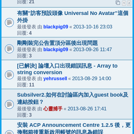
21
回覆:
1
2
有關"訪客預設頭像 Universal No Avatar"這個
外掛
blackpig09
2013-10-16 23:03
最後發表 由
«
4
回覆:
剛剛裝完公告置頂分區後出現問題
blackpig09
2013-09-26 11:47
最後發表 由
«
3
回覆:
[已解決] 論壇入口出現錯誤訊息 - Array to
string conversion
yehrussell
2013-08-29 14:00
最後發表 由
«
11
回覆:
Subsilver2.如何在討論區內加入guest book及
連結按鈕？
心靈捕手
2013-08-26 17:41
最後發表 由
«
3
回覆:
安裝 ACP Announcement Centre 1.2.5 後，更
換郵箱後重新啟用帳號的訊息為錯誤