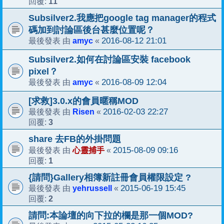
11
回覆:
Subsilver2.我應把google tag manager的程式
碼加到討論區後台甚麼位置呢？
amyc
2016-08-12 21:01
最後發表 由
«
Subsilver2.如何在討論區安裝 facebook
pixel？
amyc
2016-08-09 12:04
最後發表 由
«
[求救]3.0.x的會員暱稱MOD
Risen
2016-02-03 22:27
最後發表 由
«
3
回覆:
share 去FB的外掛問題
心靈捕手
2015-08-09 09:16
最後發表 由
«
1
回覆:
{請問}Gallery相簿新註冊會員權限設定 ?
yehrussell
2015-06-19 15:45
最後發表 由
«
2
回覆:
請問:本論壇的向下拉的欄是那一個MOD?