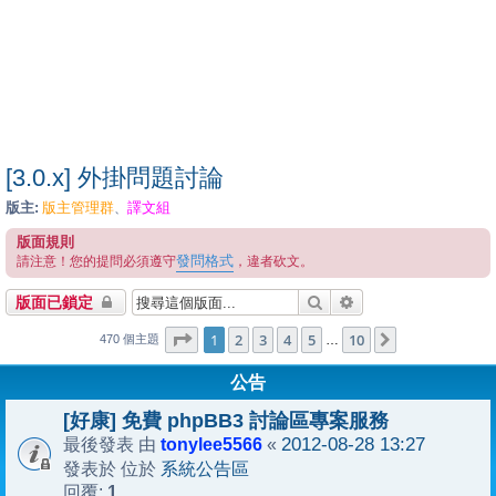
[3.0.x] 外掛問題討論
版主:
版主管理群
譯文組
、
版面規則
發問格式
請注意！您的提問必須遵守
，違者砍文。
搜尋
進階搜尋
版面已鎖定
1
10
第
1
頁 (共
2
3
4
頁)
5
10
下一頁
…
470 個主題
公告
[好康] 免費 phpBB3 討論區專案服務
tonylee5566
2012-08-28 13:27
最後發表 由
«
系統公告區
發表於 位於
1
回覆: