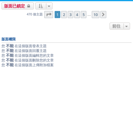
版面已鎖定
1
10
第
1
頁 (共
2
3
4
頁)
5
10
下一頁
…
470 個主題
前往
版面權限
不能
您
在這個版面發表主題
不能
您
在這個版面回覆主題
不能
您
在這個版面編輯您的文章
不能
您
在這個版面刪除您的文章
不能
您
在這個版面上傳附加檔案