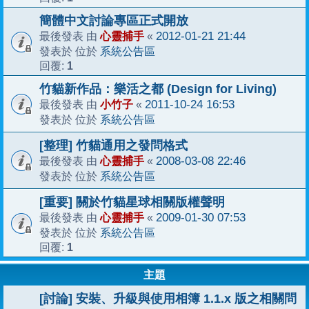
簡體中文討論專區正式開放
心靈捕手
2012-01-21 21:44
最後發表 由
«
系統公告區
發表於 位於
1
回覆:
竹貓新作品：樂活之都 (Design for Living)
小竹子
2011-10-24 16:53
最後發表 由
«
系統公告區
發表於 位於
[整理] 竹貓通用之發問格式
心靈捕手
2008-03-08 22:46
最後發表 由
«
系統公告區
發表於 位於
[重要] 關於竹貓星球相關版權聲明
心靈捕手
2009-01-30 07:53
最後發表 由
«
系統公告區
發表於 位於
1
回覆:
主題
[討論] 安裝、升級與使用相簿 1.1.x 版之相關問