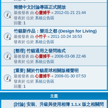
簡體中文討論專區正式開放
心靈捕手
2012-01-21 21:44
最後發表 由
«
系統公告區
發表於 位於
1
回覆:
竹貓新作品：樂活之都 (Design for Living)
小竹子
2011-10-24 16:53
最後發表 由
«
系統公告區
發表於 位於
[整理] 竹貓通用之發問格式
心靈捕手
2008-03-08 22:46
最後發表 由
«
系統公告區
發表於 位於
[重要] 關於竹貓星球相關版權聲明
心靈捕手
2009-01-30 07:53
最後發表 由
«
系統公告區
發表於 位於
1
回覆:
主題
[討論] 安裝、升級與使用相簿 1.1.x 版之相關問