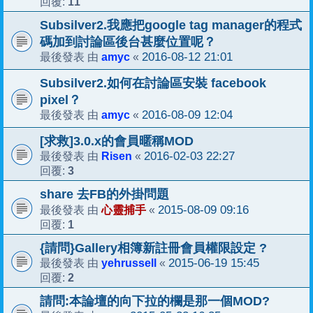
11
回覆:
Subsilver2.我應把google tag manager的程式
碼加到討論區後台甚麼位置呢？
amyc
2016-08-12 21:01
最後發表 由
«
Subsilver2.如何在討論區安裝 facebook
pixel？
amyc
2016-08-09 12:04
最後發表 由
«
[求救]3.0.x的會員暱稱MOD
Risen
2016-02-03 22:27
最後發表 由
«
3
回覆:
share 去FB的外掛問題
心靈捕手
2015-08-09 09:16
最後發表 由
«
1
回覆:
{請問}Gallery相簿新註冊會員權限設定 ?
yehrussell
2015-06-19 15:45
最後發表 由
«
2
回覆:
請問:本論壇的向下拉的欄是那一個MOD?