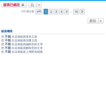
版面已鎖定
1
10
第
1
頁 (共
2
3
4
頁)
5
10
下一頁
…
470 個主題
前往
版面權限
不能
您
在這個版面發表主題
不能
您
在這個版面回覆主題
不能
您
在這個版面編輯您的文章
不能
您
在這個版面刪除您的文章
不能
您
在這個版面上傳附加檔案