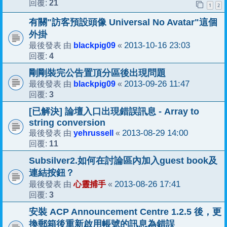
21
回覆:
1
2
有關"訪客預設頭像 Universal No Avatar"這個
外掛
blackpig09
2013-10-16 23:03
最後發表 由
«
4
回覆:
剛剛裝完公告置頂分區後出現問題
blackpig09
2013-09-26 11:47
最後發表 由
«
3
回覆:
[已解決] 論壇入口出現錯誤訊息 - Array to
string conversion
yehrussell
2013-08-29 14:00
最後發表 由
«
11
回覆:
Subsilver2.如何在討論區內加入guest book及
連結按鈕？
心靈捕手
2013-08-26 17:41
最後發表 由
«
3
回覆:
安裝 ACP Announcement Centre 1.2.5 後，更
換郵箱後重新啟用帳號的訊息為錯誤