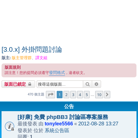
[3.0.x] 外掛問題討論
版主:
版主管理群
譯文組
、
版面規則
發問格式
請注意！您的提問必須遵守
，違者砍文。
搜尋
進階搜尋
版面已鎖定
1
10
第
1
頁 (共
2
3
4
頁)
5
10
下一頁
…
470 個主題
公告
[好康] 免費 phpBB3 討論區專案服務
tonylee5566
2012-08-28 13:27
最後發表 由
«
系統公告區
發表於 位於
1
回覆: