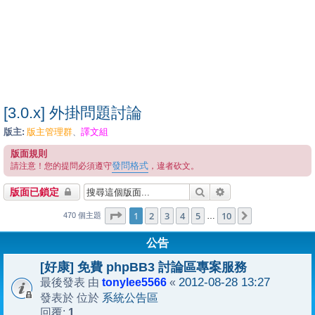
[3.0.x] 外掛問題討論
版主:
版主管理群
譯文組
、
版面規則
發問格式
請注意！您的提問必須遵守
，違者砍文。
搜尋
進階搜尋
版面已鎖定
1
10
第
1
頁 (共
2
3
4
頁)
5
10
下一頁
…
470 個主題
公告
[好康] 免費 phpBB3 討論區專案服務
tonylee5566
2012-08-28 13:27
最後發表 由
«
系統公告區
發表於 位於
1
回覆: