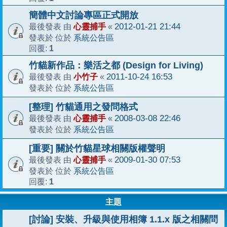
簡體中文討論專區正式開放
心靈捕手
2012-01-21 21:44
最後發表 由
«
系統公告區
發表於 位於
1
回覆:
竹貓新作品：樂活之都 (Design for Living)
小竹子
2011-10-24 16:53
最後發表 由
«
系統公告區
發表於 位於
[整理] 竹貓通用之發問格式
心靈捕手
2008-03-08 22:46
最後發表 由
«
系統公告區
發表於 位於
[重要] 關於竹貓星球相關版權聲明
心靈捕手
2009-01-30 07:53
最後發表 由
«
系統公告區
發表於 位於
1
回覆:
主題
[討論] 安裝、升級與使用相簿 1.1.x 版之相關問