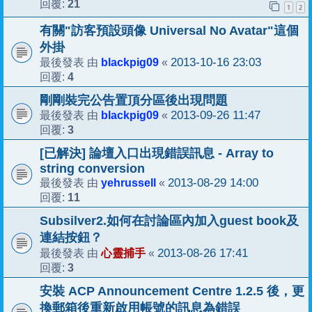
21
回覆:
1
2
有關"訪客預設頭像 Universal No Avatar"這個
外掛
blackpig09
2013-10-16 23:03
最後發表 由
«
4
回覆:
剛剛裝完公告置頂分區後出現問題
blackpig09
2013-09-26 11:47
最後發表 由
«
3
回覆:
[已解決] 論壇入口出現錯誤訊息 - Array to
string conversion
yehrussell
2013-08-29 14:00
最後發表 由
«
11
回覆:
Subsilver2.如何在討論區內加入guest book及
連結按鈕？
心靈捕手
2013-08-26 17:41
最後發表 由
«
3
回覆:
安裝 ACP Announcement Centre 1.2.5 後，更
換郵箱後重新啟用帳號的訊息為錯誤