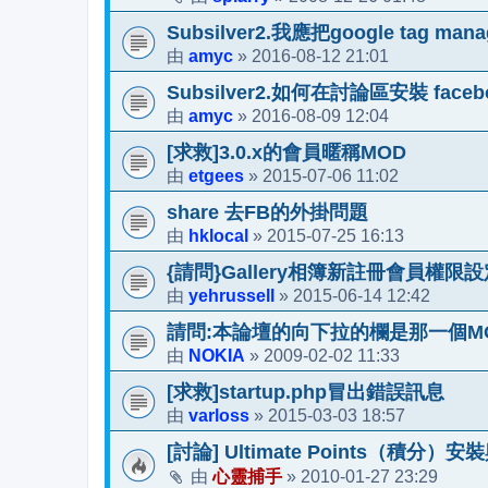
Subsilver2.我應把google ta
amyc
2016-08-12 21:01
由
»
Subsilver2.如何在討論區安裝 facebo
amyc
2016-08-09 12:04
由
»
[求救]3.0.x的會員暱稱MOD
etgees
2015-07-06 11:02
由
»
share 去FB的外掛問題
hklocal
2015-07-25 16:13
由
»
{請問}Gallery相簿新註冊會員權限設
yehrussell
2015-06-14 12:42
由
»
請問:本論壇的向下拉的欄是那一個M
NOKIA
2009-02-02 11:33
由
»
[求救]startup.php冒出錯誤訊息
varloss
2015-03-03 18:57
由
»
[討論] Ultimate Points（積分
心靈捕手
2010-01-27 23:29
由
»