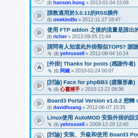
hanson.hung
2013-01-04 22:08
由
»
請教適用於3.0.11的RSS插件
onekindfu
2012-11-27 18:47
由
»
使用 FTP addon 之後的流量是誰出
richer
2012-09-05 21:44
由
»
請問有人知道此外掛類似TOP5? 謝
yehrussell
2012-08-04 10:14
由
»
[外掛] Thanks for posts (感謝作者)
阿維
2010-02-24 00:07
由
»
[討論] Face for phpBB3 (虛擬形象)
心靈捕手
2010-12-21 08:36
由
»
Board3 Portal Version v1.0.2 想轉 v
davidhuang
2012-06-07 15:35
由
»
Linux使用 AutoMOD 安裝外掛的設
yehrussell
2009-12-29 12:40
由
»
[討論] 安裝、升級和使用 Board3 Por