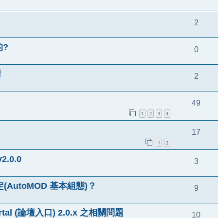
2
的?
0
謝
2
49
1
2
3
4
17
1
2
2.0.0
3
定(AutoMOD 基本組態)？
9
tal (論壇入口) 2.0.x 之相關問題
10