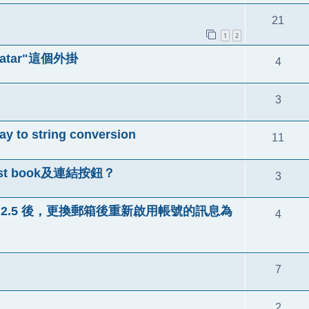
21
1
2
vatar"這個外掛
4
3
o string conversion
11
est book及連結按鈕？
3
tre 1.2.5 後，更換郵箱後重新啟用帳號的訊息為
4
7
2