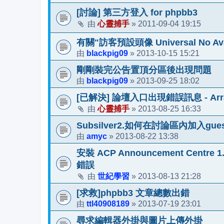
[討論] 第三方登入 for phpbb3
心靈捕手
2011-09-04 19:15
由
»
有關"訪客預設頭像 Universal No A
blackpig09
2013-10-15 15:21
由
»
剛剛裝完公告置頂分區後出現問題
blackpig09
2013-09-25 18:02
由
»
[已解決] 論壇入口出現錯誤訊息 - Array t
心靈捕手
2013-08-25 16:33
由
»
Subsilver2.如何在討論區內加入gu
amyc
2013-08-22 13:38
由
»
安裝 ACP Announcement Cen
錯誤
世紀學習
2013-08-13 21:28
由
»
[求救]phpbb3 文章總數出錯
ttl40908189
2013-07-19 23:01
由
»
尋求編輯器外掛與圖片上傳外掛