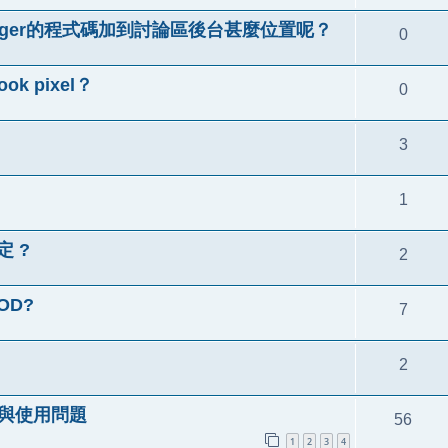
g manager的程式碼加到討論區後台甚麼位置呢？
0
ok pixel？
0
3
1
定 ?
2
OD?
7
2
）安裝與使用問題
56
1
2
3
4