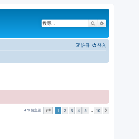
搜尋
進階搜尋
註冊
登入
1
10
第
1
頁 (共
2
3
4
頁)
5
10
下一頁
…
470 個主題