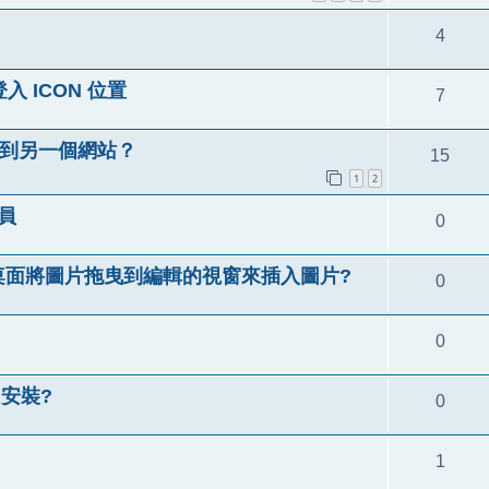
4
登入 ICON 位置
7
連結到另一個網站？
15
1
2
會員
0
桌面將圖片拖曳到編輯的視窗來插入圖片?
0
0
D 安裝?
0
1