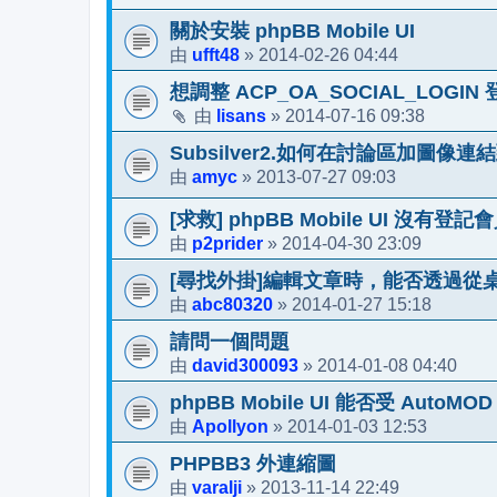
關於安裝 phpBB Mobile UI
ufft48
2014-02-26 04:44
由
»
想調整 ACP_OA_SOCIAL_LOGIN 
lisans
2014-07-16 09:38
由
»
Subsilver2.如何在討論區加圖像
amyc
2013-07-27 09:03
由
»
[求救] phpBB Mobile UI 沒有登記
p2prider
2014-04-30 23:09
由
»
[尋找外掛]編輯文章時，能否透過從
abc80320
2014-01-27 15:18
由
»
請問一個問題
david300093
2014-01-08 04:40
由
»
phpBB Mobile UI 能否受 AutoMO
Apollyon
2014-01-03 12:53
由
»
PHPBB3 外連縮圖
varalji
2013-11-14 22:49
由
»