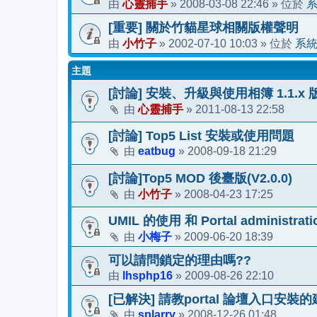
心靈捕手
2008-03-08 22:46
由
»
» 位於
[重要] 關於竹貓星球相關版權聲明
小竹子
2002-07-10 10:03
系
由
»
» 位於
主題
[討論] 安裝、升級與使用相簿 1.1.x
心靈捕手
2011-08-13 22:58
由
»
[討論] Top5 List 安裝或使用問題
eatbug
2008-09-18 21:29
由
»
[討論]Top5 MOD 後臺版(V2.0.0)
小竹子
2008-04-23 17:25
由
»
UMIL 的使用 和 Portal administra
小梅子
2009-06-20 18:39
由
»
可以請問鎖定的理由嗎??
lhsphp16
2009-08-26 22:10
由
»
[已解決] 請教portal 論壇入口安裝
splarry
2008-12-26 01:48
由
»