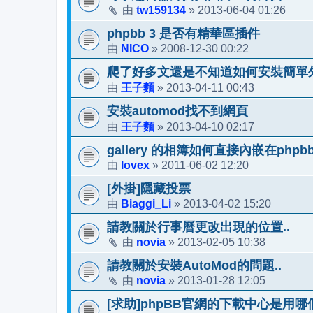
tw159134
2013-06-04 01:26
由
»
phpbb 3 是否有精華區插件
NICO
2008-12-30 00:22
由
»
爬了好多文還是不知道如何安裝簡單
王子麵
2013-04-11 00:43
由
»
安裝automod找不到網頁
王子麵
2013-04-10 02:17
由
»
gallery 的相簿如何直接內嵌在php
lovex
2011-06-02 12:20
由
»
[外掛]隱藏投票
Biaggi_Li
2013-04-02 15:20
由
»
請教關於行事曆更改出現的位置..
novia
2013-02-05 10:38
由
»
請教關於安裝AutoMod的問題..
novia
2013-01-28 12:05
由
»
[求助]phpBB官網的下載中心是用哪個