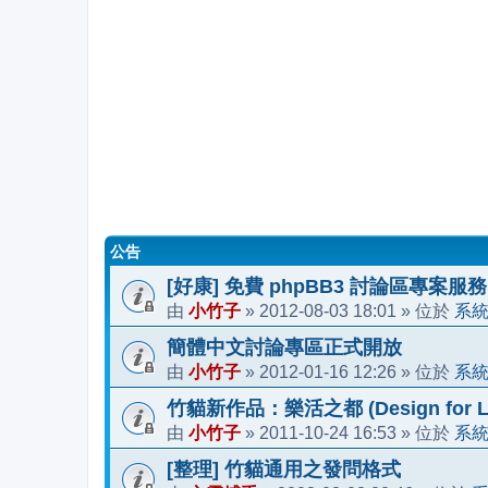
公告
[好康] 免費 phpBB3 討論區專案服務
小竹子
2012-08-03 18:01
系
由
»
» 位於
簡體中文討論專區正式開放
小竹子
2012-01-16 12:26
系
由
»
» 位於
竹貓新作品：樂活之都 (Design for Li
小竹子
2011-10-24 16:53
系
由
»
» 位於
[整理] 竹貓通用之發問格式