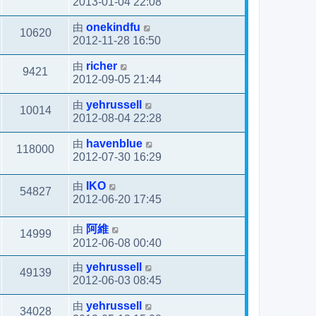
2013-01-04 22:08
由
onekindfu
10620
2012-11-28 16:50
由
richer
9421
2012-09-05 21:44
由
yehrussell
10014
2012-08-04 22:28
由
havenblue
118000
2012-07-30 16:29
由
IKO
54827
2012-06-20 17:45
由
阿維
14999
2012-06-08 00:40
由
yehrussell
49139
2012-06-03 08:45
由
yehrussell
34028