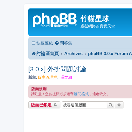
竹貓星球
虛擬網路的真實天堂
快速連結
問答集
討論區首頁
Archives
phpBB 3.0.x Forum A
[3.0.x] 外掛問題討論
版主:
版主管理群
譯文組
、
版面規則
發問格式
請注意！您的提問必須遵守
，違者砍文。
搜尋
進階
版面已鎖定