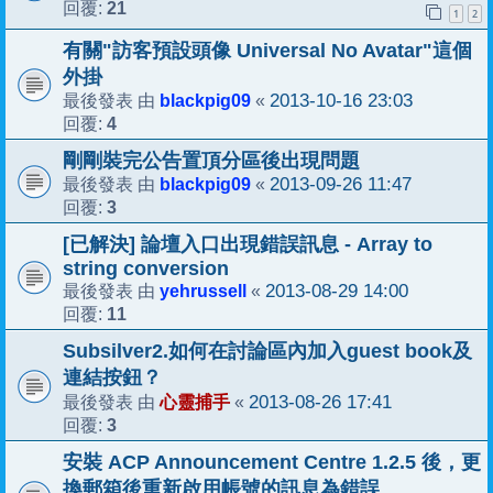
21
回覆:
1
2
有關"訪客預設頭像 Universal No Avatar"這個
外掛
blackpig09
2013-10-16 23:03
最後發表 由
«
4
回覆:
剛剛裝完公告置頂分區後出現問題
blackpig09
2013-09-26 11:47
最後發表 由
«
3
回覆:
[已解決] 論壇入口出現錯誤訊息 - Array to
string conversion
yehrussell
2013-08-29 14:00
最後發表 由
«
11
回覆:
Subsilver2.如何在討論區內加入guest book及
連結按鈕？
心靈捕手
2013-08-26 17:41
最後發表 由
«
3
回覆:
安裝 ACP Announcement Centre 1.2.5 後，更
換郵箱後重新啟用帳號的訊息為錯誤