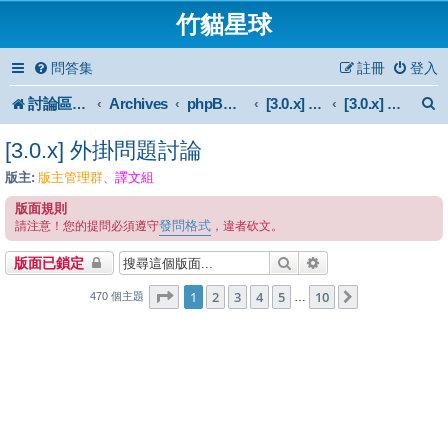
竹貓星球
問答集
註冊
登入
討論區首頁
Archives
phpBB 3.0.x Forum Archive
[3.0.x] Mod
[3.0.x] 外掛問題討論
[3.0.x] 外掛問題討論
版主:
版主管理群
譯文組
、
版面規則
發問格式
請注意！您的提問必須遵守
，違者砍文。
搜尋
進階搜尋
版面已鎖定
1
10
第
1
頁 (共
2
3
4
頁)
5
10
下一頁
…
470 個主題