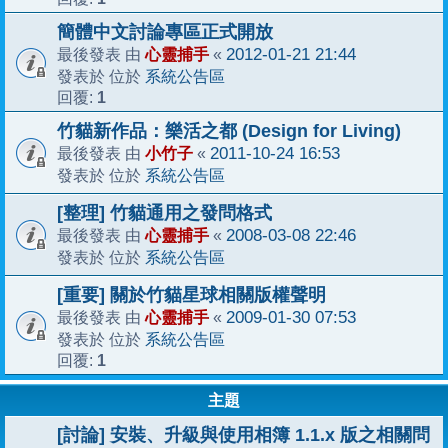
簡體中文討論專區正式開放
心靈捕手
2012-01-21 21:44
最後發表 由
«
系統公告區
發表於 位於
1
回覆:
竹貓新作品：樂活之都 (Design for Living)
小竹子
2011-10-24 16:53
最後發表 由
«
系統公告區
發表於 位於
[整理] 竹貓通用之發問格式
心靈捕手
2008-03-08 22:46
最後發表 由
«
系統公告區
發表於 位於
[重要] 關於竹貓星球相關版權聲明
心靈捕手
2009-01-30 07:53
最後發表 由
«
系統公告區
發表於 位於
1
回覆:
主題
[討論] 安裝、升級與使用相簿 1.1.x 版之相關問