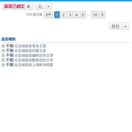
版面已鎖定
1
10
第
1
頁 (共
2
3
4
頁)
5
10
下一頁
…
470 個主題
前往
版面權限
不能
您
在這個版面發表主題
不能
您
在這個版面回覆主題
不能
您
在這個版面編輯您的文章
不能
您
在這個版面刪除您的文章
不能
您
在這個版面上傳附加檔案