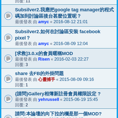
11
回覆:
Subsilver2.我應把google tag manager的程式
碼加到討論區後台甚麼位置呢？
amyc
2016-08-12 21:01
最後發表 由
«
Subsilver2.如何在討論區安裝 facebook
pixel？
amyc
2016-08-09 12:04
最後發表 由
«
[求救]3.0.x的會員暱稱MOD
Risen
2016-02-03 22:27
最後發表 由
«
3
回覆:
share 去FB的外掛問題
心靈捕手
2015-08-09 09:16
最後發表 由
«
1
回覆:
{請問}Gallery相簿新註冊會員權限設定 ?
yehrussell
2015-06-19 15:45
最後發表 由
«
2
回覆:
請問:本論壇的向下拉的欄是那一個MOD?