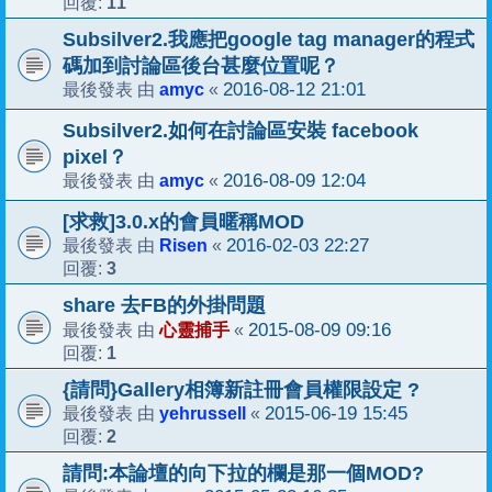
11
回覆:
Subsilver2.我應把google tag manager的程式
碼加到討論區後台甚麼位置呢？
amyc
2016-08-12 21:01
最後發表 由
«
Subsilver2.如何在討論區安裝 facebook
pixel？
amyc
2016-08-09 12:04
最後發表 由
«
[求救]3.0.x的會員暱稱MOD
Risen
2016-02-03 22:27
最後發表 由
«
3
回覆:
share 去FB的外掛問題
心靈捕手
2015-08-09 09:16
最後發表 由
«
1
回覆:
{請問}Gallery相簿新註冊會員權限設定 ?
yehrussell
2015-06-19 15:45
最後發表 由
«
2
回覆:
請問:本論壇的向下拉的欄是那一個MOD?