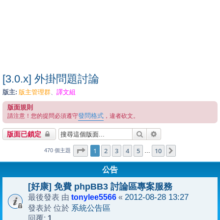
[3.0.x] 外掛問題討論
版主:
版主管理群
譯文組
、
版面規則
發問格式
請注意！您的提問必須遵守
，違者砍文。
搜尋
進階搜尋
版面已鎖定
1
10
第
1
頁 (共
2
3
4
頁)
5
10
下一頁
…
470 個主題
公告
[好康] 免費 phpBB3 討論區專案服務
tonylee5566
2012-08-28 13:27
最後發表 由
«
系統公告區
發表於 位於
1
回覆: