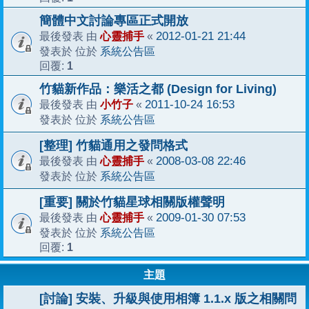
簡體中文討論專區正式開放
心靈捕手
2012-01-21 21:44
最後發表 由
«
系統公告區
發表於 位於
1
回覆:
竹貓新作品：樂活之都 (Design for Living)
小竹子
2011-10-24 16:53
最後發表 由
«
系統公告區
發表於 位於
[整理] 竹貓通用之發問格式
心靈捕手
2008-03-08 22:46
最後發表 由
«
系統公告區
發表於 位於
[重要] 關於竹貓星球相關版權聲明
心靈捕手
2009-01-30 07:53
最後發表 由
«
系統公告區
發表於 位於
1
回覆:
主題
[討論] 安裝、升級與使用相簿 1.1.x 版之相關問