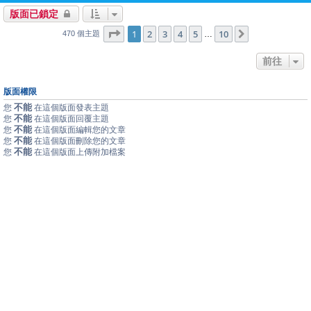
版面已鎖定
1
10
第
1
頁 (共
2
3
4
頁)
5
10
下一頁
…
470 個主題
前往
版面權限
不能
您
在這個版面發表主題
不能
您
在這個版面回覆主題
不能
您
在這個版面編輯您的文章
不能
您
在這個版面刪除您的文章
不能
您
在這個版面上傳附加檔案