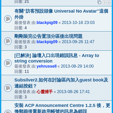
21
回覆:
1
2
有關"訪客預設頭像 Universal No Avatar"這個
外掛
blackpig09
2013-10-16 23:03
最後發表 由
«
4
回覆:
剛剛裝完公告置頂分區後出現問題
blackpig09
2013-09-26 11:47
最後發表 由
«
3
回覆:
[已解決] 論壇入口出現錯誤訊息 - Array to
string conversion
yehrussell
2013-08-29 14:00
最後發表 由
«
11
回覆:
Subsilver2.如何在討論區內加入guest book及
連結按鈕？
心靈捕手
2013-08-26 17:41
最後發表 由
«
3
回覆:
安裝 ACP Announcement Centre 1.2.5 後，更
換郵箱後重新啟用帳號的訊息為錯誤