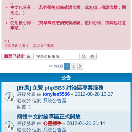
--
中文化分享：（若外掛無須修改語言檔、或無須上傳語言檔，則
免之。）
--
使用後心得：（簡單陳述您的安裝經驗、使用心得、或其他注意
事項。）
p.s.
這個版面之發文，需經版主審核。
搜尋
進階搜尋
版面已鎖定
1
2
下一頁
62 個主題
公告
[好康] 免費 phpBB3 討論區專案服務
tonylee5566
2012-08-28 13:27
最後發表 由
«
系統公告區
發表於 位於
1
回覆:
簡體中文討論專區正式開放
心靈捕手
2012-01-21 21:44
最後發表 由
«
系統公告區
發表於 位於