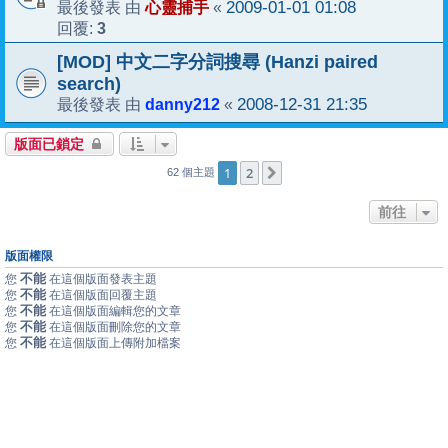
心靈捕手
2009-01-01 01:08
最後發表 由
«
3
回覆:
[MOD] 中文二字分詞搜尋 (Hanzi paired
search)
danny212
2008-12-31 21:35
最後發表 由
«
版面已鎖定
1
2
下一頁
62 個主題
前往
版面權限
不能
您
在這個版面發表主題
不能
您
在這個版面回覆主題
不能
您
在這個版面編輯您的文章
不能
您
在這個版面刪除您的文章
不能
您
在這個版面上傳附加檔案