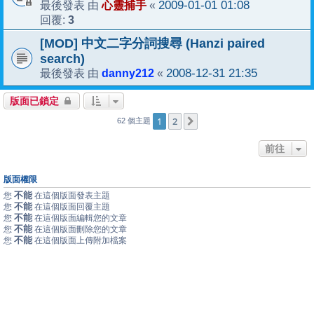
心靈捕手
2009-01-01 01:08
最後發表 由
«
3
回覆:
[MOD] 中文二字分詞搜尋 (Hanzi paired
search)
danny212
2008-12-31 21:35
最後發表 由
«
版面已鎖定
1
2
下一頁
62 個主題
前往
版面權限
不能
您
在這個版面發表主題
不能
您
在這個版面回覆主題
不能
您
在這個版面編輯您的文章
不能
您
在這個版面刪除您的文章
不能
您
在這個版面上傳附加檔案