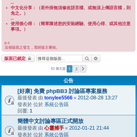
--
中文化分享：（若外掛無須修改語言檔、或無須上傳語言檔，則
免之。）
--
使用後心得：（簡單陳述您的安裝經驗、使用心得、或其他注意
事項。）
p.s.
這個版面之發文，需經版主審核。
搜尋
進階搜尋
版面已鎖定
1
2
下一頁
62 個主題
公告
[好康] 免費 phpBB3 討論區專案服務
tonylee5566
2012-08-28 13:27
最後發表 由
«
系統公告區
發表於 位於
1
回覆:
簡體中文討論專區正式開放
心靈捕手
2012-01-21 21:44
最後發表 由
«
系統公告區
發表於 位於