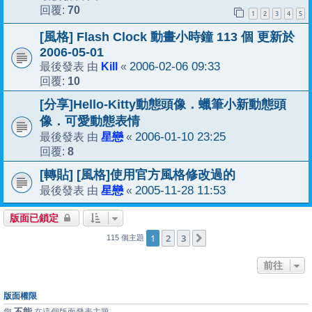
70
回覆:
1
2
3
4
5
[風格] Flash Clock 動畫小時鐘 113 個 更新於
2006-05-01
Kill
2006-02-06 09:33
最後發表 由
«
10
回覆:
[分享]Hello-Kitty動態頭像．蠟筆小新動態頭
像．可愛動態表情
星戀
2006-01-10 23:25
最後發表 由
«
8
回覆:
[轉貼] [風格]使用官方風格修改過的
星戀
2005-11-28 11:53
最後發表 由
«
版面已鎖定
1
2
3
下一頁
115 個主題
前往
版面權限
不能