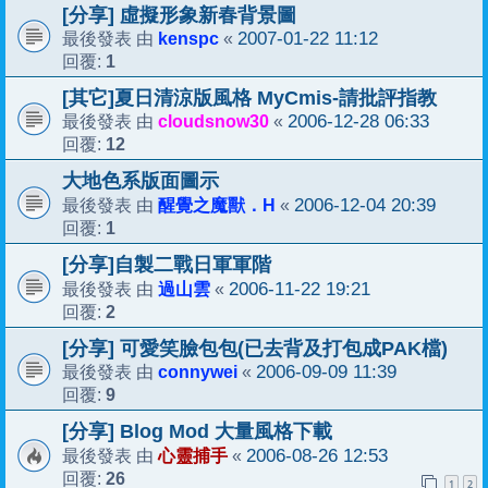
[分享] 虛擬形象新春背景圖
kenspc
2007-01-22 11:12
最後發表 由
«
1
回覆:
[其它]夏日清涼版風格 MyCmis-請批評指教
cloudsnow30
2006-12-28 06:33
最後發表 由
«
12
回覆:
大地色系版面圖示
醒覺之魔獸．H
2006-12-04 20:39
最後發表 由
«
1
回覆:
[分享]自製二戰日軍軍階
過山雲
2006-11-22 19:21
最後發表 由
«
2
回覆:
[分享] 可愛笑臉包包(已去背及打包成PAK檔)
connywei
2006-09-09 11:39
最後發表 由
«
9
回覆:
[分享] Blog Mod 大量風格下載
心靈捕手
2006-08-26 12:53
最後發表 由
«
26
回覆:
1
2