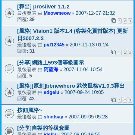
[釋出] prosilver 1.1.2
Meowmeow
2007-12-07 21:32
最後發表 由
«
39
回覆:
1
2
3
[風格] Vision1 版本1.4 (客製化頁首版本) 更新
日2007.2.2
pyf12345
2007-11-13 01:24
最後發表 由
«
31
回覆:
1
2
3
[分享]網路上593個等級圖示
阿藍海
2007-11-04 10:54
最後發表 由
«
5
回覆:
[風格][原創]bbnewhero 武俠風格V1.0.3釋出
edgelu
2007-09-24 10:05
最後發表 由
«
43
回覆:
1
2
3
按鈕風格~
shintsay
2007-09-05 05:28
最後發表 由
«
[分享]自製的等級套圖
idsky
2007-08-05 19:55
最後發表 由
«