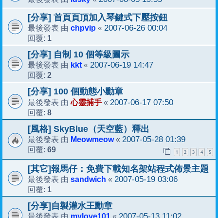
[分享] 首頁頁頂加入琴鍵式下壓按鈕
chpvip
2007-06-26 00:04
最後發表 由
«
1
回覆:
[分享] 自制 10 個等級圖示
kkt
2007-06-19 14:47
最後發表 由
«
2
回覆:
[分享] 100 個動態小勳章
心靈捕手
2007-06-17 07:50
最後發表 由
«
8
回覆:
[風格] SkyBlue（天空藍）釋出
Meowmeow
2007-05-28 01:39
最後發表 由
«
69
回覆:
1
2
3
4
5
[其它]報馬仔：免費下載知名架站程式佈景主題
sandwich
2007-05-19 03:06
最後發表 由
«
1
回覆:
[分享]自製灌水王勳章
mylove101
2007-05-13 11:02
最後發表 由
«