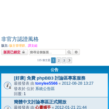
非官方認證風格
版主:
版主管理群
譯文組
、
搜尋
進階搜尋
版面已鎖定
1
2
3
下一頁
115 個主題
公告
[好康] 免費 phpBB3 討論區專案服務
tonylee5566
2012-08-28 13:27
最後發表 由
«
系統公告區
發表於 位於
1
回覆:
簡體中文討論專區正式開放
心靈捕手
2012-01-21 21:44
最後發表 由
«