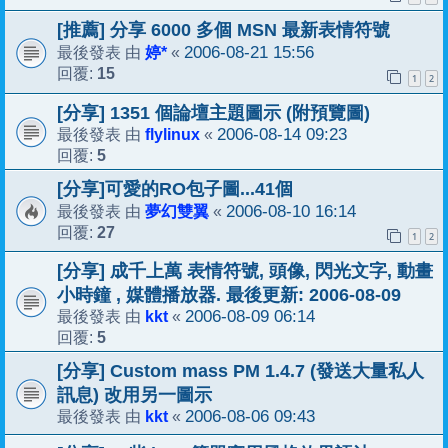
[推薦] 分享 6000 多個 MSN 最新表情符號
婷*
2006-08-21 15:56
最後發表 由
«
15
回覆:
1
2
[分享] 1351 個論壇主題圖示 (附預覽圖)
flylinux
2006-08-14 09:23
最後發表 由
«
5
回覆:
[分享]可愛的RO包子圖...41個
夢幻雙翼
2006-08-10 16:14
最後發表 由
«
27
回覆:
1
2
[分享] 成千上萬 表情符號, 頭像, 閃光文字, 動畫
小時鐘 , 媒體播放器. 最後更新: 2006-08-09
kkt
2006-08-09 06:14
最後發表 由
«
5
回覆:
[分享] Custom mass PM 1.4.7 (發送大量私人
訊息) 改用另一圖示
kkt
2006-08-06 09:43
最後發表 由
«