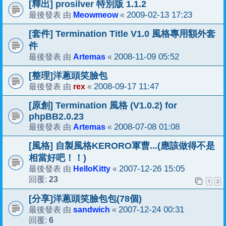
[釋出] prosilver 特別版 1.1.2
Meowmeow
2009-02-13 17:23
最後發表 由
«
[套件] Termination Title V1.0 風格專用額外套
件
Artemas
2008-11-09 05:52
最後發表 由
«
[整理]洋蔥頭笑臉包
rex
2008-09-17 11:47
最後發表 由
«
[原創] Termination 風格 (V1.0.2) for
phpBB2.0.23
Artemas
2008-07-08 01:08
最後發表 由
«
[風格] 自製風格KERORO軍曹...(應該做得不是
相當好吧！！)
HelloKitty
2007-12-26 15:05
最後發表 由
«
23
回覆:
1
2
[分享]洋蔥頭笑臉包包(78個)
sandwich
2007-12-24 00:31
最後發表 由
«
6
回覆: