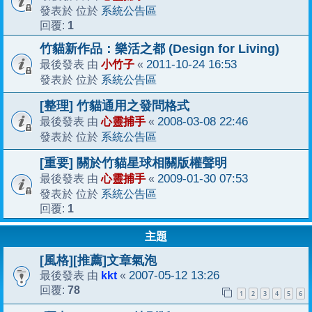
系統公告區
發表於 位於
1
回覆:
竹貓新作品：樂活之都 (Design for Living)
小竹子
2011-10-24 16:53
最後發表 由
«
系統公告區
發表於 位於
[整理] 竹貓通用之發問格式
心靈捕手
2008-03-08 22:46
最後發表 由
«
系統公告區
發表於 位於
[重要] 關於竹貓星球相關版權聲明
心靈捕手
2009-01-30 07:53
最後發表 由
«
系統公告區
發表於 位於
1
回覆:
主題
[風格][推薦]文章氣泡
kkt
2007-05-12 13:26
最後發表 由
«
78
回覆:
1
2
3
4
5
6