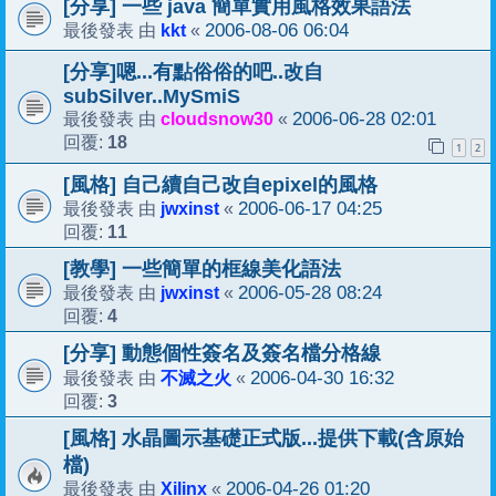
[分享] 一些 java 簡單實用風格效果語法
kkt
2006-08-06 06:04
最後發表 由
«
[分享]嗯...有點俗俗的吧..改自
subSilver..MySmiS
cloudsnow30
2006-06-28 02:01
最後發表 由
«
18
回覆:
1
2
[風格] 自己續自己改自epixel的風格
jwxinst
2006-06-17 04:25
最後發表 由
«
11
回覆:
[教學] 一些簡單的框線美化語法
jwxinst
2006-05-28 08:24
最後發表 由
«
4
回覆:
[分享] 動態個性簽名及簽名檔分格線
不滅之火
2006-04-30 16:32
最後發表 由
«
3
回覆:
[風格] 水晶圖示基礎正式版...提供下載(含原始
檔)
Xilinx
2006-04-26 01:20
最後發表 由
«