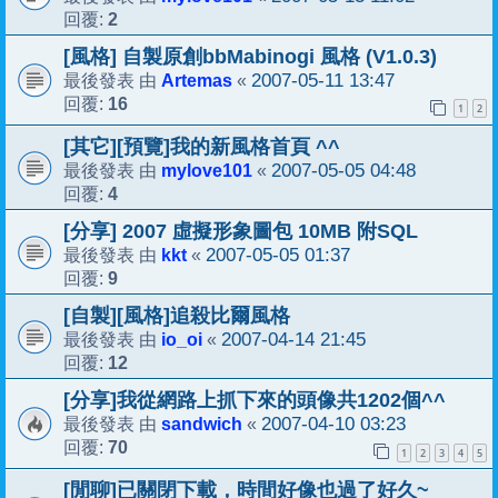
2
回覆:
[風格] 自製原創bbMabinogi 風格 (V1.0.3)
Artemas
2007-05-11 13:47
最後發表 由
«
16
回覆:
1
2
[其它][預覽]我的新風格首頁 ^^
mylove101
2007-05-05 04:48
最後發表 由
«
4
回覆:
[分享] 2007 虛擬形象圖包 10MB 附SQL
kkt
2007-05-05 01:37
最後發表 由
«
9
回覆:
[自製][風格]追殺比爾風格
io_oi
2007-04-14 21:45
最後發表 由
«
12
回覆:
[分享]我從網路上抓下來的頭像共1202個^^
sandwich
2007-04-10 03:23
最後發表 由
«
70
回覆:
1
2
3
4
5
[閒聊]已關閉下載，時間好像也過了好久~