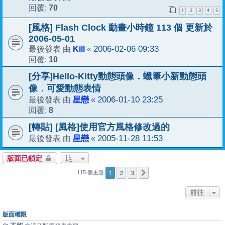
70
回覆:
1
2
3
4
5
[風格] Flash Clock 動畫小時鐘 113 個 更新於
2006-05-01
Kill
2006-02-06 09:33
最後發表 由
«
10
回覆:
[分享]Hello-Kitty動態頭像．蠟筆小新動態頭
像．可愛動態表情
星戀
2006-01-10 23:25
最後發表 由
«
8
回覆:
[轉貼] [風格]使用官方風格修改過的
星戀
2005-11-28 11:53
最後發表 由
«
版面已鎖定
1
2
3
下一頁
115 個主題
前往
版面權限