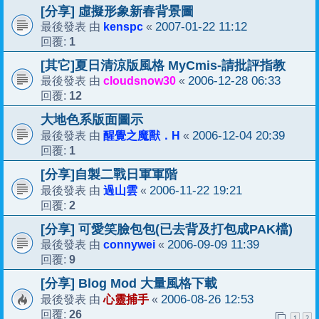
[分享] 虛擬形象新春背景圖
kenspc
2007-01-22 11:12
最後發表 由
«
1
回覆:
[其它]夏日清涼版風格 MyCmis-請批評指教
cloudsnow30
2006-12-28 06:33
最後發表 由
«
12
回覆:
大地色系版面圖示
醒覺之魔獸．H
2006-12-04 20:39
最後發表 由
«
1
回覆:
[分享]自製二戰日軍軍階
過山雲
2006-11-22 19:21
最後發表 由
«
2
回覆:
[分享] 可愛笑臉包包(已去背及打包成PAK檔)
connywei
2006-09-09 11:39
最後發表 由
«
9
回覆:
[分享] Blog Mod 大量風格下載
心靈捕手
2006-08-26 12:53
最後發表 由
«
26
回覆:
1
2