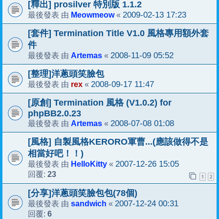
[釋出] prosilver 特別版 1.1.2
Meowmeow
2009-02-13 17:23
最後發表 由
«
[套件] Termination Title V1.0 風格專用額外套
件
Artemas
2008-11-09 05:52
最後發表 由
«
[整理]洋蔥頭笑臉包
rex
2008-09-17 11:47
最後發表 由
«
[原創] Termination 風格 (V1.0.2) for
phpBB2.0.23
Artemas
2008-07-08 01:08
最後發表 由
«
[風格] 自製風格KERORO軍曹...(應該做得不是
相當好吧！！)
HelloKitty
2007-12-26 15:05
最後發表 由
«
23
回覆:
1
2
[分享]洋蔥頭笑臉包包(78個)
sandwich
2007-12-24 00:31
最後發表 由
«
6
回覆: