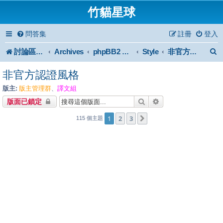
竹貓星球
問答集
註冊
登入
討論區首頁
Archives
Style
phpBB2 Forum Archive
非官方認證風格
非官方認證風格
版主:
版主管理群
譯文組
、
搜尋
進階搜尋
版面已鎖定
1
2
3
下一頁
115 個主題