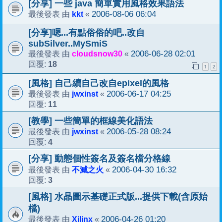
[分享] 一些 java 簡單實用風格效果語法
kkt
2006-08-06 06:04
最後發表 由
«
[分享]嗯...有點俗俗的吧..改自
subSilver..MySmiS
cloudsnow30
2006-06-28 02:01
最後發表 由
«
18
回覆:
1
2
[風格] 自己續自己改自epixel的風格
jwxinst
2006-06-17 04:25
最後發表 由
«
11
回覆:
[教學] 一些簡單的框線美化語法
jwxinst
2006-05-28 08:24
最後發表 由
«
4
回覆:
[分享] 動態個性簽名及簽名檔分格線
不滅之火
2006-04-30 16:32
最後發表 由
«
3
回覆:
[風格] 水晶圖示基礎正式版...提供下載(含原始
檔)
Xilinx
2006-04-26 01:20
最後發表 由
«