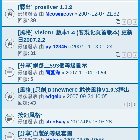
[釋出] prosilver 1.1.2
Meowmeow
2007-12-07 21:32
最後發表 由
«
39
回覆:
1
2
3
[風格] Vision1 版本1.4 (客製化頁首版本) 更新
日2007.2.2
pyf12345
2007-11-13 01:24
最後發表 由
«
31
回覆:
1
2
3
[分享]網路上593個等級圖示
阿藍海
2007-11-04 10:54
最後發表 由
«
5
回覆:
[風格][原創]bbnewhero 武俠風格V1.0.3釋出
edgelu
2007-09-24 10:05
最後發表 由
«
43
回覆:
1
2
3
按鈕風格~
shintsay
2007-09-05 05:28
最後發表 由
«
[分享]自製的等級套圖
idsky