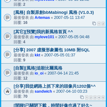
2
回覆:
[風格] 自製原創bbMabinogi 風格 (V1.0.3)
Artemas
2007-05-11 13:47
最後發表 由
«
16
回覆:
1
2
[其它][預覽]我的新風格首頁 ^^
mylove101
2007-05-05 04:48
最後發表 由
«
4
回覆:
[分享] 2007 虛擬形象圖包 10MB 附SQL
kkt
2007-05-05 01:37
最後發表 由
«
9
回覆:
[自製][風格]追殺比爾風格
io_oi
2007-04-14 21:45
最後發表 由
«
12
回覆:
[分享]我從網路上抓下來的頭像共1202個^^
sandwich
2007-04-10 03:23
最後發表 由
«
70
回覆:
1
2
3
4
5
[閒聊]已關閉下載，時間好像也過了好久~