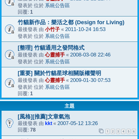
系統公告區
發表於 位於
1
回覆:
竹貓新作品：樂活之都 (Design for Living)
小竹子
2011-10-24 16:53
最後發表 由
«
系統公告區
發表於 位於
[整理] 竹貓通用之發問格式
心靈捕手
2008-03-08 22:46
最後發表 由
«
系統公告區
發表於 位於
[重要] 關於竹貓星球相關版權聲明
心靈捕手
2009-01-30 07:53
最後發表 由
«
系統公告區
發表於 位於
1
回覆:
主題
[風格][推薦]文章氣泡
kkt
2007-05-12 13:26
最後發表 由
«
78
回覆:
1
2
3
4
5
6