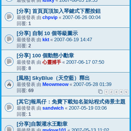
2007-08-05 19:55
最後發表 由
«
[分享] 首頁頁頂加入琴鍵式下壓按鈕
chpvip
2007-06-26 00:04
最後發表 由
«
1
回覆:
[分享] 自制 10 個等級圖示
kkt
2007-06-19 14:47
最後發表 由
«
2
回覆:
[分享] 100 個動態小勳章
心靈捕手
2007-06-17 07:50
最後發表 由
«
8
回覆:
[風格] SkyBlue（天空藍）釋出
Meowmeow
2007-05-28 01:39
最後發表 由
«
69
回覆:
1
2
3
4
5
[其它]報馬仔：免費下載知名架站程式佈景主題
sandwich
2007-05-19 03:06
最後發表 由
«
1
回覆:
[分享]自製灌水王勳章
mylove101
2007-05-13 11:02
最後發表 由
«