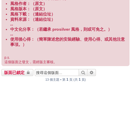
風格作者：（原文）
風格版本：（原文）
風格下載：（連結位址）
資料來源：（連結位址）
--
中文化分享：（若繼承 prosilver 風格，則或可免之。）
--
使用後心得：（簡單陳述您的安裝經驗、使用心得、或其他注意
事項。）
p.s.
這個版面之發文，需經版主審核。
搜尋
進階搜尋
版面已鎖定
1
1
13 個主題 • 第
頁 (共
頁)