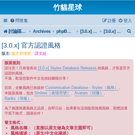
竹貓星球
問答集
註冊
登入
討論區首頁
Archives
phpBB 3.0.x Forum Archive
[3.0.x] Style
[3.0.x] 官方認證風格
[3.0.x] 官方認證風格
版主:
版主管理群
譯文組
、
版面規則
[3.0.x] Styles Database Releases
請注意！只有發表在
的風格，才算是官方
認證的風格。
不過，歡迎您製作中文化按鈕圖檔分享！
Customisation Database ‹ Styles（風格）
目前，全數風格已收錄於
。
Smilies（表情符號）
Avatars（頭像）
本版面風格，包含
、
、
Ranks（等級）
。
為了維護推薦風格之品質，自即日起，如果要在這個版面推薦風格，那麼請遵
守底下格式，謝謝合作！
發文格式：
風格名稱：（直接以原文做為文章主題即可）
風格描述：（原文/中文化描述）