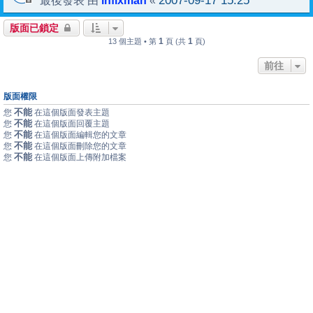
2007-09-17 15:25
最後發表 由
«
版面已鎖定
1
1
13 個主題 • 第
頁 (共
頁)
前往
版面權限
不能
您
在這個版面發表主題
不能
您
在這個版面回覆主題
不能
您
在這個版面編輯您的文章
不能
您
在這個版面刪除您的文章
不能
您
在這個版面上傳附加檔案