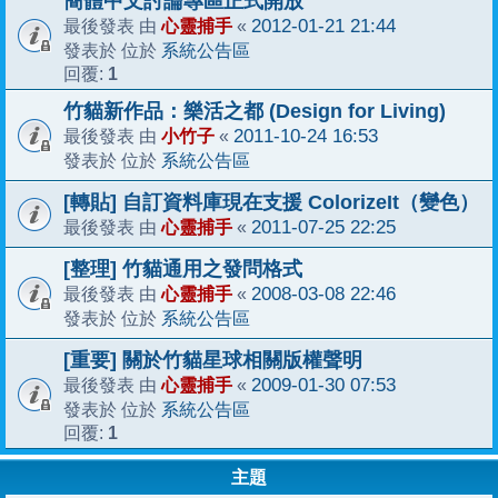
簡體中文討論專區正式開放
心靈捕手
2012-01-21 21:44
最後發表 由
«
系統公告區
發表於 位於
1
回覆:
竹貓新作品：樂活之都 (Design for Living)
小竹子
2011-10-24 16:53
最後發表 由
«
系統公告區
發表於 位於
[轉貼] 自訂資料庫現在支援 ColorizeIt（變色）
心靈捕手
2011-07-25 22:25
最後發表 由
«
[整理] 竹貓通用之發問格式
心靈捕手
2008-03-08 22:46
最後發表 由
«
系統公告區
發表於 位於
[重要] 關於竹貓星球相關版權聲明
心靈捕手
2009-01-30 07:53
最後發表 由
«
系統公告區
發表於 位於
1
回覆:
主題