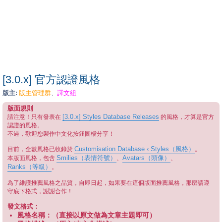
[3.0.x] 官方認證風格
版主:
版主管理群
譯文組
、
版面規則
[3.0.x] Styles Database Releases
請注意！只有發表在
的風格，才算是官方
認證的風格。
不過，歡迎您製作中文化按鈕圖檔分享！
Customisation Database ‹ Styles（風格）
目前，全數風格已收錄於
。
Smilies（表情符號）
Avatars（頭像）
本版面風格，包含
、
、
Ranks（等級）
。
為了維護推薦風格之品質，自即日起，如果要在這個版面推薦風格，那麼請遵
守底下格式，謝謝合作！
發文格式：
風格名稱：（直接以原文做為文章主題即可）