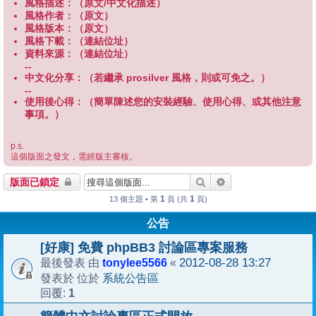
風格描述：（原文/中文化描述）
風格作者：（原文）
風格版本：（原文）
風格下載：（連結位址）
資料來源：（連結位址）
--
中文化分享：（若繼承 prosilver 風格，則或可免之。）
--
使用後心得：（簡單陳述您的安裝經驗、使用心得、或其他注意
事項。）
p.s.
這個版面之發文，需經版主審核。
搜尋
進階搜尋
版面已鎖定
1
1
13 個主題 • 第
頁 (共
頁)
公告
[好康] 免費 phpBB3 討論區專案服務
tonylee5566
2012-08-28 13:27
最後發表 由
«
系統公告區
發表於 位於
1
回覆: