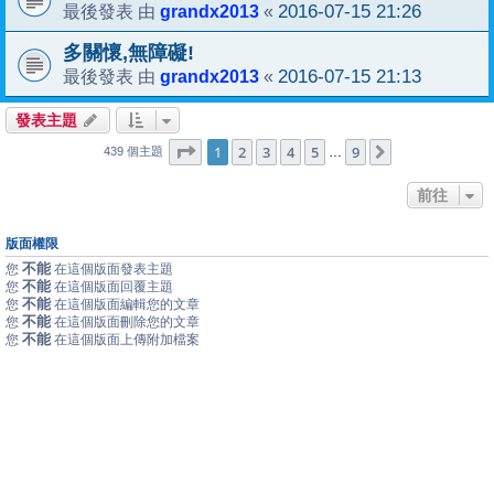
grandx2013
2016-07-15 21:26
最後發表 由
«
多關懷,無障礙!
grandx2013
2016-07-15 21:13
最後發表 由
«
發表主題
1
9
第
1
頁 (共
2
3
頁)
4
5
9
下一頁
…
439 個主題
前往
版面權限
不能
您
在這個版面發表主題
不能
您
在這個版面回覆主題
不能
您
在這個版面編輯您的文章
不能
您
在這個版面刪除您的文章
不能
您
在這個版面上傳附加檔案