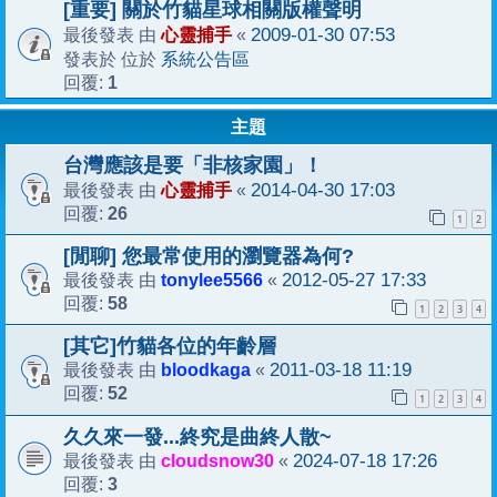
[重要] 關於竹貓星球相關版權聲明
心靈捕手
2009-01-30 07:53
最後發表 由
«
系統公告區
發表於 位於
1
回覆:
主題
台灣應該是要「非核家園」！
心靈捕手
2014-04-30 17:03
最後發表 由
«
26
回覆:
1
2
[閒聊] 您最常使用的瀏覽器為何?
tonylee5566
2012-05-27 17:33
最後發表 由
«
58
回覆:
1
2
3
4
[其它]竹貓各位的年齡層
bloodkaga
2011-03-18 11:19
最後發表 由
«
52
回覆:
1
2
3
4
久久來一發...終究是曲終人散~
cloudsnow30
2024-07-18 17:26
最後發表 由
«
3
回覆: