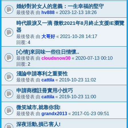
婚紗對於女人的意義：一生幸福的堅守
hv888
2023-12-13 18:26
最後發表 由
«
時代眼淚又一滴 微軟2021年8月終止支援IE瀏覽
器
大哥好
2021-10-28 14:17
最後發表 由
«
4
回覆:
[心情]來回味一些往日情懷..
cloudsnow30
2020-07-13 00:10
最後發表 由
«
2
回覆:
淺論申請專利之重要性
cattila
2019-10-23 11:02
最後發表 由
«
申請商標註冊實用小技巧
cattila
2019-10-23 11:00
最後發表 由
«
微笑城市,就靠你我!
grandx2013
2017-01-23 09:51
最後發表 由
«
深夜活動,損己害人!