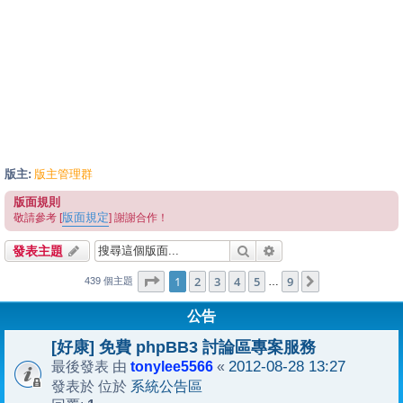
版主:
版主管理群
版面規則
版面規定
敬請參考 [
] 謝謝合作！
搜尋
進階搜尋
發表主題
1
9
第
1
頁 (共
2
3
頁)
4
5
9
下一頁
…
439 個主題
公告
[好康] 免費 phpBB3 討論區專案服務
tonylee5566
2012-08-28 13:27
最後發表 由
«
系統公告區
發表於 位於