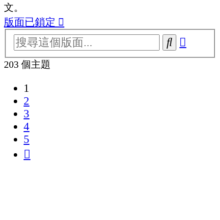
文。
版面已鎖定
進
搜
階
尋
203 個主題
搜
1
尋
2
3
4
5
下
一
頁