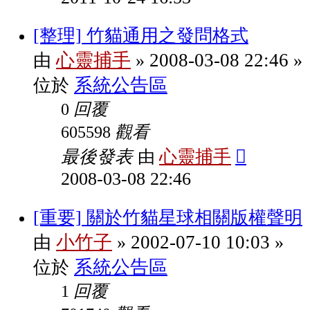
[整理] 竹貓通用之發問格式
心靈捕手
2008-03-08 22:46
由
»
»
系統公告區
位於
回覆
0
觀看
605598
最後發表
心靈捕手
由
2008-03-08 22:46
[重要] 關於竹貓星球相關版權聲明
小竹子
2002-07-10 10:03
由
»
»
系統公告區
位於
回覆
1