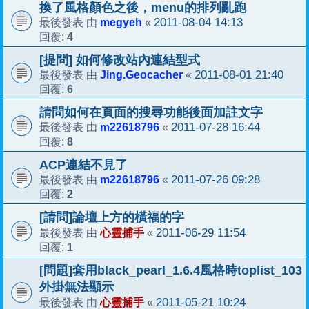
換了風格顏色之後，menu的排列亂跑
megyeh
2011-08-04 14:13
最後發表 由
«
4
回覆:
[提問] 如何修改站內連結型式
Jing.Geocacher
2011-08-01 21:40
最後發表 由
«
6
回覆:
請問如何在頁面的搜尋功能後面加註文字
m22618796
2011-07-28 16:44
最後發表 由
«
8
回覆:
ACP連結不見了
m22618796
2011-07-26 09:28
最後發表 由
«
2
回覆:
[請問]論壇上方的橫福的字
心靈捕手
2011-06-29 11:54
最後發表 由
«
1
回覆:
[問題]套用black_pearl_1.6.4風格時toplist_103
外掛無法顯示
心靈捕手
2011-05-21 10:24
最後發表 由
«