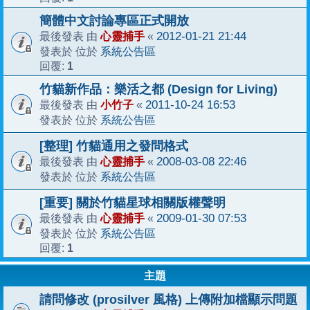
簡體中文討論專區正式開放
心靈捕手
2012-01-21 21:44
最後發表 由
«
系統公告區
發表於 位於
1
回覆:
竹貓新作品：樂活之都 (Design for Living)
小竹子
2011-10-24 16:53
最後發表 由
«
系統公告區
發表於 位於
[整理] 竹貓通用之發問格式
心靈捕手
2008-03-08 22:46
最後發表 由
«
系統公告區
發表於 位於
[重要] 關於竹貓星球相關版權聲明
心靈捕手
2009-01-30 07:53
最後發表 由
«
系統公告區
發表於 位於
1
回覆:
主題
請問修改 (prosilver 風格) 上傳附加檔顯示問題