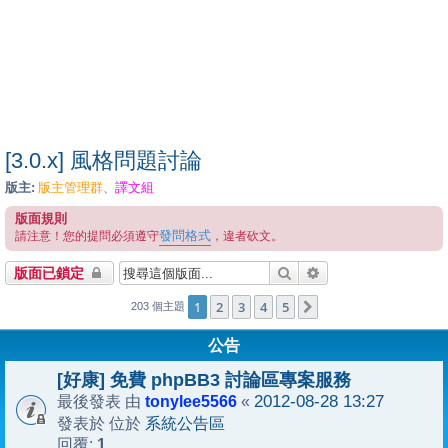
[3.0.x] 風格問題討論
版主:
版主管理群
譯文組
、
版面規則
發問格式
請注意！您的提問必須遵守
，違者砍文。
搜尋
進階搜尋
版面已鎖定
1
2
3
4
5
下一頁
203 個主題
公告
[好康] 免費 phpBB3 討論區專案服務
tonylee5566
2012-08-28 13:27
最後發表 由
«
系統公告區
發表於 位於
1
回覆: