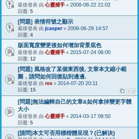
心靈捕手
2008-08-22 21:02
最後發表 由
«
5
回覆:
[問題] 表情符號之顯示
jcasper
2008-06-29 14:57
最後發表 由
«
4
回覆:
版面寬度變更後如何增加背景底色
心靈捕手
2015-07-24 06:00
最後發表 由
«
12
回覆:
[問題] 風格改了某個東西後, 文章本文縮小範
圍，請問如何回復貼到邊邊.
rex
2014-07-20 20:11
最後發表 由
«
15
回覆:
1
2
[問題]無法編輯自己的文章&如何拿掉變更字體
大小
心靈捕手
2014-03-17 08:50
最後發表 由
«
5
回覆:
[請問]本文可否用標楷體呈現？{已解決}