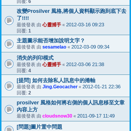
6
回覆:
改變Prosilver 風格,將個人資料顯示跑到底下去
了!!!!
心靈捕手
2012-03-16 09:23
最後發表 由
«
1
回覆:
主題圖示能否增加說明文字？
sesamelao
2012-03-09 09:34
最後發表 由
«
消失的列印模式
心靈捕手
2012-03-06 21:38
最後發表 由
«
4
回覆:
[提問] 如何去除私人訊息中的捲軸
Jing.Geocacher
2012-01-21 22:36
最後發表 由
«
2
回覆:
prosilver 風格如何將右側的個人訊息移至文章
內容上方
cloudsnow30
2011-09-17 11:49
最後發表 由
«
[問題]圖片置中問題