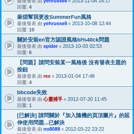
yehrussell
2013-11-04 14:17
最後發表 由
«
4
回覆:
麻煩幫我更改SummerFun風格
yehrussell
2013-10-08 12:44
最後發表 由
«
10
回覆:
關於安裝en官方認證風格bl%40ck問題
spider
2013-10-03 02:53
最後發表 由
«
6
回覆:
【問題】請問安裝某一風格後 沒有發表主題的
按鈕
rex
2013-01-04 17:48
最後發表 由
«
4
回覆:
bbcode失效
心靈捕手
2012-07-20 11:45
最後發表 由
«
1
回覆:
[已解決] 請問關於『加入隨機的頁頂圖片』的延
伸使用問題...已解決
no8088
2012-03-22 23:22
最後發表 由
«