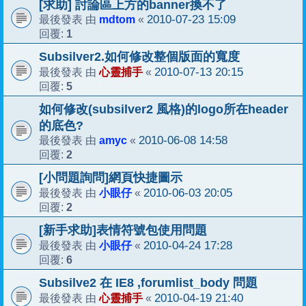
[求助] 討論區上方的banner換不了
mdtom
2010-07-23 15:09
最後發表 由
«
1
回覆:
Subsilver2.如何修改整個版面的寬度
心靈捕手
2010-07-13 20:15
最後發表 由
«
5
回覆:
如何修改(subsilver2 風格)的logo所在header
的底色?
amyc
2010-06-08 14:58
最後發表 由
«
2
回覆:
[小問題詢問]網頁快捷圖示
小眼仔
2010-06-03 20:05
最後發表 由
«
2
回覆:
[新手求助]表情符號包使用問題
小眼仔
2010-04-24 17:28
最後發表 由
«
6
回覆:
Subsilve2 在 IE8 ,forumlist_body 問題
心靈捕手
2010-04-19 21:40
最後發表 由
«