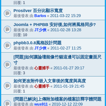
1
回覆:
Prosilver 百分比顯示寬度
Barlos
2011-03-22 15:29
最後發表 由
«
Joomla + PHPBB 安好後,如何將風格同步?
JT少俠
2011-02-28 13:28
最後發表 由
«
10
回覆:
phpbb3.0.8風格設計問題
JT少俠
2011-02-27 11:25
最後發表 由
«
[問題]如何讓論壇能像竹貓這邊可以固定畫面尺
寸
心靈捕手
2011-01-27 20:17
最後發表 由
«
3
回覆:
如何更改附件嵌入文章後的寬度與高度
心靈捕手
2011-01-19 21:45
最後發表 由
«
1
回覆:
[問題已解決]上傳附加檔案的檔案註釋字體問題
wus911
2010-12-12 22:09
最後發表 由
«