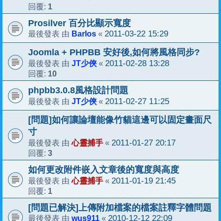
1
回覆:
Prosilver 百分比顯示寬度
Barlos
2011-03-22 15:29
最後發表 由
«
Joomla + PHPBB 安好後,如何將風格同步?
JT少俠
2011-02-28 13:28
最後發表 由
«
10
回覆:
phpbb3.0.8風格設計問題
JT少俠
2011-02-27 11:25
最後發表 由
«
[問題]如何讓論壇能像竹貓這邊可以固定畫面尺
寸
心靈捕手
2011-01-27 20:17
最後發表 由
«
3
回覆:
如何更改附件嵌入文章後的寬度與高度
心靈捕手
2011-01-19 21:45
最後發表 由
«
1
回覆:
[問題已解決]上傳附加檔案的檔案註釋字體問題
wus911
2010-12-12 22:09
最後發表 由
«