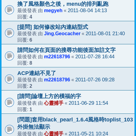
換了風格顏色之後，menu的排列亂跑
megyeh
2011-08-04 14:13
最後發表 由
«
4
回覆:
[提問] 如何修改站內連結型式
Jing.Geocacher
2011-08-01 21:40
最後發表 由
«
6
回覆:
請問如何在頁面的搜尋功能後面加註文字
m22618796
2011-07-28 16:44
最後發表 由
«
8
回覆:
ACP連結不見了
m22618796
2011-07-26 09:28
最後發表 由
«
2
回覆:
[請問]論壇上方的橫福的字
心靈捕手
2011-06-29 11:54
最後發表 由
«
1
回覆:
[問題]套用black_pearl_1.6.4風格時toplist_103
外掛無法顯示
心靈捕手
2011-05-21 10:24
最後發表 由
«