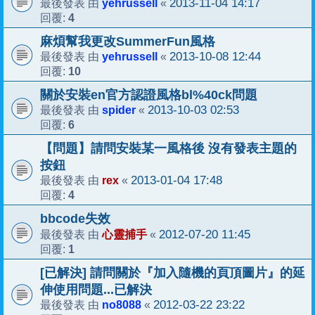
yehrussell
2013-11-04 14:17
最後發表 由
«
4
回覆:
麻煩幫我更改SummerFun風格
yehrussell
2013-10-08 12:44
最後發表 由
«
10
回覆:
關於安裝en官方認證風格bl%40ck問題
spider
2013-10-03 02:53
最後發表 由
«
6
回覆:
【問題】請問安裝某一風格後 沒有發表主題的
按鈕
rex
2013-01-04 17:48
最後發表 由
«
4
回覆:
bbcode失效
心靈捕手
2012-07-20 11:45
最後發表 由
«
1
回覆:
[已解決] 請問關於『加入隨機的頁頂圖片』的延
伸使用問題...已解決
no8088
2012-03-22 23:22
最後發表 由
«