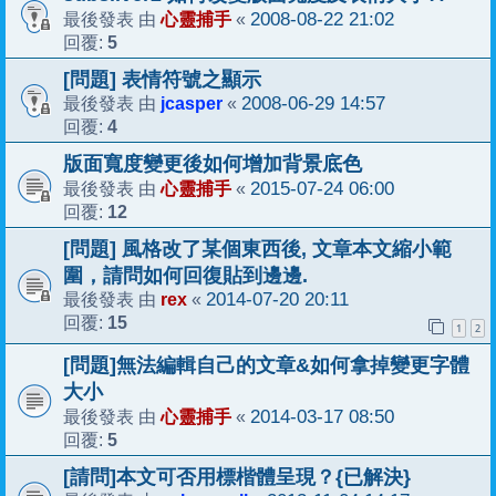
心靈捕手
2008-08-22 21:02
最後發表 由
«
5
回覆:
[問題] 表情符號之顯示
jcasper
2008-06-29 14:57
最後發表 由
«
4
回覆:
版面寬度變更後如何增加背景底色
心靈捕手
2015-07-24 06:00
最後發表 由
«
12
回覆:
[問題] 風格改了某個東西後, 文章本文縮小範
圍，請問如何回復貼到邊邊.
rex
2014-07-20 20:11
最後發表 由
«
15
回覆:
1
2
[問題]無法編輯自己的文章&如何拿掉變更字體
大小
心靈捕手
2014-03-17 08:50
最後發表 由
«
5
回覆:
[請問]本文可否用標楷體呈現？{已解決}