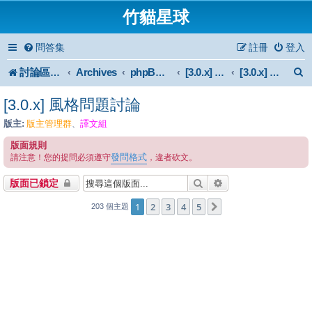
竹貓星球
問答集
註冊
登入
討論區首頁
Archives
phpBB 3.0.x Forum Archive
[3.0.x] Style
[3.0.x] 風格問題討論
[3.0.x] 風格問題討論
版主:
版主管理群
譯文組
、
版面規則
發問格式
請注意！您的提問必須遵守
，違者砍文。
搜尋
進階搜尋
版面已鎖定
1
2
3
4
5
下一頁
203 個主題