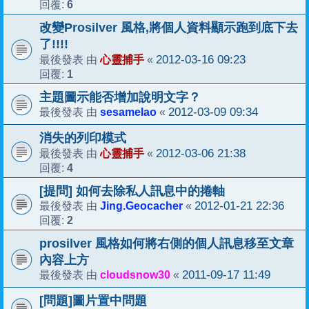
6
回覆:
改變Prosilver 風格,將個人資料顯示跑到底下去
了!!!!
心靈捕手
2012-03-16 09:23
最後發表 由
«
1
回覆:
主題圖示能否增加說明文字？
sesamelao
2012-03-09 09:34
最後發表 由
«
消失的列印模式
心靈捕手
2012-03-06 21:38
最後發表 由
«
4
回覆:
[提問] 如何去除私人訊息中的捲軸
Jing.Geocacher
2012-01-21 22:36
最後發表 由
«
2
回覆:
prosilver 風格如何將右側的個人訊息移至文章
內容上方
cloudsnow30
2011-09-17 11:49
最後發表 由
«
[問題]圖片置中問題