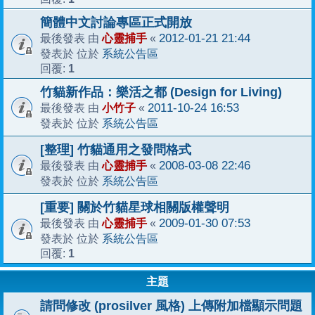
簡體中文討論專區正式開放
心靈捕手
2012-01-21 21:44
最後發表 由
«
系統公告區
發表於 位於
1
回覆:
竹貓新作品：樂活之都 (Design for Living)
小竹子
2011-10-24 16:53
最後發表 由
«
系統公告區
發表於 位於
[整理] 竹貓通用之發問格式
心靈捕手
2008-03-08 22:46
最後發表 由
«
系統公告區
發表於 位於
[重要] 關於竹貓星球相關版權聲明
心靈捕手
2009-01-30 07:53
最後發表 由
«
系統公告區
發表於 位於
1
回覆:
主題
請問修改 (prosilver 風格) 上傳附加檔顯示問題