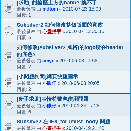
[求助] 討論區上方的banner換不了
mdtom
2010-07-23 15:09
最後發表 由
«
1
回覆:
Subsilver2.如何修改整個版面的寬度
心靈捕手
2010-07-13 20:15
最後發表 由
«
5
回覆:
如何修改(subsilver2 風格)的logo所在header
的底色?
amyc
2010-06-08 14:58
最後發表 由
«
2
回覆:
[小問題詢問]網頁快捷圖示
小眼仔
2010-06-03 20:05
最後發表 由
«
2
回覆:
[新手求助]表情符號包使用問題
小眼仔
2010-04-24 17:28
最後發表 由
«
6
回覆:
Subsilve2 在 IE8 ,forumlist_body 問題
心靈捕手
2010-04-19 21:40
最後發表 由
«