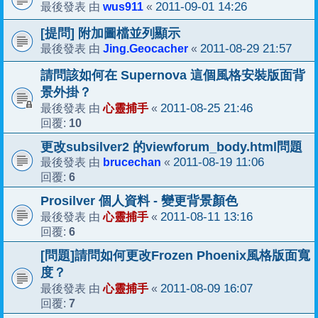
wus911
2011-09-01 14:26
最後發表 由
«
[提問] 附加圖檔並列顯示
Jing.Geocacher
2011-08-29 21:57
最後發表 由
«
請問該如何在 Supernova 這個風格安裝版面背
景外掛？
心靈捕手
2011-08-25 21:46
最後發表 由
«
10
回覆:
更改subsilver2 的viewforum_body.html問題
brucechan
2011-08-19 11:06
最後發表 由
«
6
回覆:
Prosilver 個人資料 - 變更背景顏色
心靈捕手
2011-08-11 13:16
最後發表 由
«
6
回覆:
[問題]請問如何更改Frozen Phoenix風格版面寬
度？
心靈捕手
2011-08-09 16:07
最後發表 由
«
7
回覆: