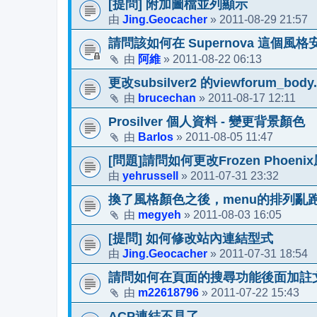
[提問] 附加圖檔並列顯示
Jing.Geocacher
2011-08-29 21:57
由
»
請問該如何在 Supernova 這個
阿維
2011-08-22 06:13
由
»
更改subsilver2 的viewforum_bod
brucechan
2011-08-17 12:11
由
»
Prosilver 個人資料 - 變更背景顏色
Barlos
2011-08-05 11:47
由
»
[問題]請問如何更改Frozen Phoe
yehrussell
2011-07-31 23:32
由
»
換了風格顏色之後，menu的排列亂
megyeh
2011-08-03 16:05
由
»
[提問] 如何修改站內連結型式
Jing.Geocacher
2011-07-31 18:54
由
»
請問如何在頁面的搜尋功能後面加註
m22618796
2011-07-22 15:43
由
»
ACP連結不見了