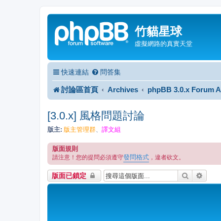
竹貓星球
虛擬網路的真實天堂
快速連結
問答集
討論區首頁
Archives
phpBB 3.0.x Forum A
[3.0.x] 風格問題討論
版主:
版主管理群
譯文組
、
版面規則
發問格式
請注意！您的提問必須遵守
，違者砍文。
搜尋
進階
版面已鎖定