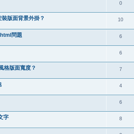
0
風格安裝版面背景外掛？
10
y.html問題
6
6
nix風格版面寬度？
7
跑
4
6
文字
8