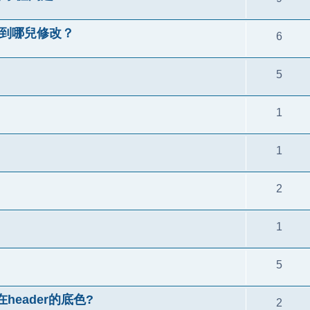
字應到哪兒修改？
6
5
1
1
2
1
5
所在header的底色?
2