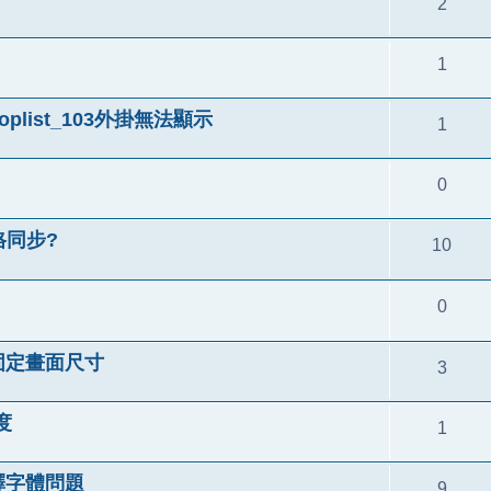
2
1
時toplist_103外掛無法顯示
1
0
風格同步?
10
0
固定畫面尺寸
3
度
1
釋字體問題
9