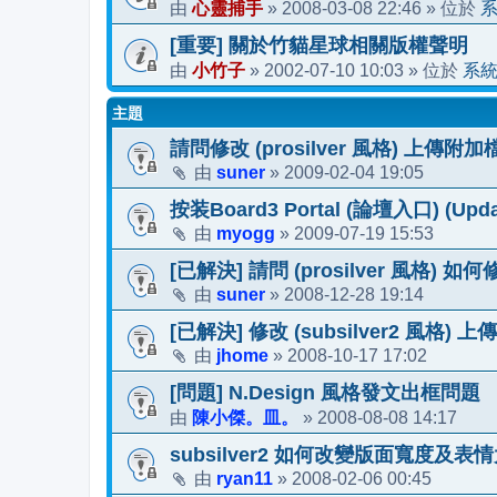
心靈捕手
2008-03-08 22:46
由
»
» 位於
[重要] 關於竹貓星球相關版權聲明
小竹子
2002-07-10 10:03
系
由
»
» 位於
主題
請問修改 (prosilver 風格) 上傳
suner
2009-02-04 19:05
由
»
按装Board3 Portal (論壇入口) (Upd
myogg
2009-07-19 15:53
由
»
[已解決] 請問 (prosilver 風格) 如何
suner
2008-12-28 19:14
由
»
[已解決] 修改 (subsilver2 風格
jhome
2008-10-17 17:02
由
»
[問題] N.Design 風格發文出框問題
陳小傑。皿。
2008-08-08 14:17
由
»
subsilver2 如何改變版面寬度及表情
ryan11
2008-02-06 00:45
由
»