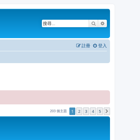
搜尋
進階搜尋
註冊
登入
1
2
3
4
5
下一頁
203 個主題