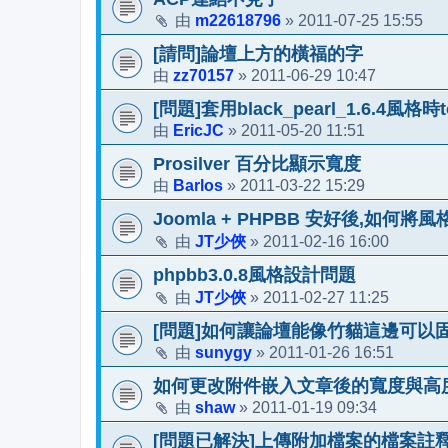
m22618796
2011-07-25 15:55
由
»
[請問]論壇上方的橫福的字
zz70157
2011-06-29 10:47
由
»
[問題]套用black_pearl_1.6.4風格
EricJC
2011-05-20 11:51
由
»
Prosilver 百分比顯示寬度
Barlos
2011-03-22 15:29
由
»
Joomla + PHPBB 安好後,如何將
JT少俠
2011-02-16 16:00
由
»
phpbb3.0.8風格設計問題
JT少俠
2011-02-27 11:25
由
»
[問題]如何讓論壇能像竹貓這邊可以
sunygy
2011-01-26 16:51
由
»
如何更改附件嵌入文章後的寬度與高
shaw
2011-01-19 09:34
由
»
[問題已解決]上傳附加檔案的檔案註