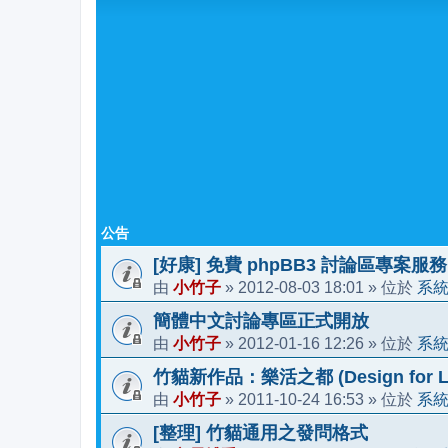
公告
[好康] 免費 phpBB3 討論區專案服務
小竹子
2012-08-03 18:01
系
由
»
» 位於
簡體中文討論專區正式開放
小竹子
2012-01-16 12:26
系
由
»
» 位於
竹貓新作品：樂活之都 (Design for Li
小竹子
2011-10-24 16:53
系
由
»
» 位於
[整理] 竹貓通用之發問格式