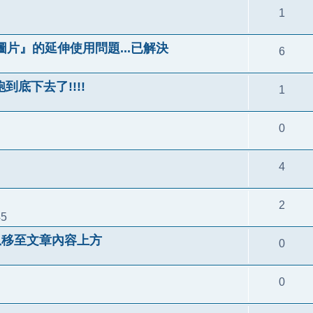
1
圖片』的延伸使用問題...已解決
6
跑到底下去了!!!!
1
0
4
2
45
訊息移至文章內容上方
0
0