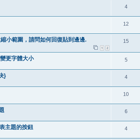
4
12
本文縮小範圍，請問如何回復貼到邊邊.
15
1
2
掉變更字體大小
5
決}
4
10
題
6
發表主題的按鈕
4