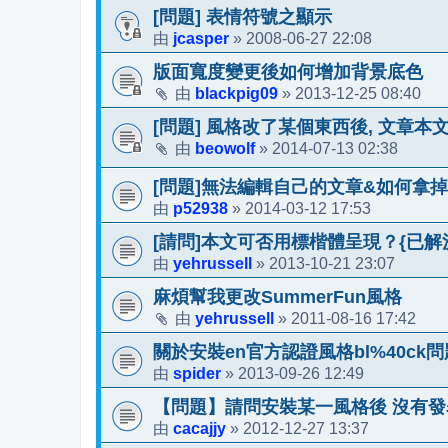
[問題] 表情符號之顯示
jcasper
2008-06-27 22:08
由
»
版面寬度變更後如何增加背景底色
blackpig09
2013-12-25 08:40
由
»
[問題] 風格改了某個東西後, 文章
beowolf
2014-07-13 02:38
由
»
[問題]無法編輯自己的文章&如何拿
p52938
2014-03-12 17:53
由
»
[請問]本文可否用標楷體呈現？{已解
yehrussell
2013-10-21 23:07
由
»
麻煩幫我更改SummerFun風格
yehrussell
2011-08-16 17:42
由
»
關於安裝en官方認證風格bl%40ck問
spider
2013-09-26 12:49
由
»
【問題】請問安裝某一風格後 沒有
cacajjy
2012-12-27 13:37
由
»