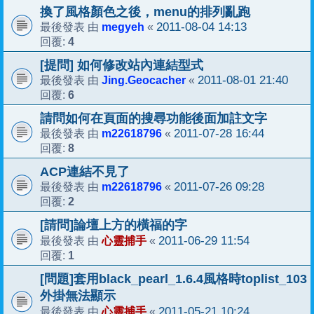
換了風格顏色之後，menu的排列亂跑
megyeh
2011-08-04 14:13
最後發表 由
«
4
回覆:
[提問] 如何修改站內連結型式
Jing.Geocacher
2011-08-01 21:40
最後發表 由
«
6
回覆:
請問如何在頁面的搜尋功能後面加註文字
m22618796
2011-07-28 16:44
最後發表 由
«
8
回覆:
ACP連結不見了
m22618796
2011-07-26 09:28
最後發表 由
«
2
回覆:
[請問]論壇上方的橫福的字
心靈捕手
2011-06-29 11:54
最後發表 由
«
1
回覆:
[問題]套用black_pearl_1.6.4風格時toplist_103
外掛無法顯示
心靈捕手
2011-05-21 10:24
最後發表 由
«