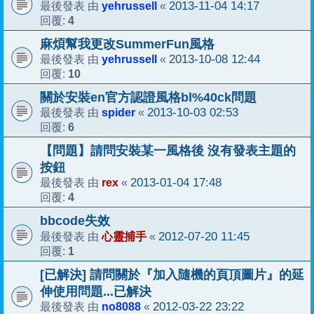
yehrussell
2013-11-04 14:17
最後發表 由
«
4
回覆:
麻煩幫我更改SummerFun風格
yehrussell
2013-10-08 12:44
最後發表 由
«
10
回覆:
關於安裝en官方認證風格bl%40ck問題
spider
2013-10-03 02:53
最後發表 由
«
6
回覆:
【問題】請問安裝某一風格後 沒有發表主題的
按鈕
rex
2013-01-04 17:48
最後發表 由
«
4
回覆:
bbcode失效
心靈捕手
2012-07-20 11:45
最後發表 由
«
1
回覆:
[已解決] 請問關於『加入隨機的頁頂圖片』的延
伸使用問題...已解決
no8088
2012-03-22 23:22
最後發表 由
«