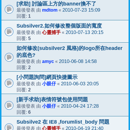
[求助] 討論區上方的banner換不了
mdtom
2010-07-23 15:09
最後發表 由
«
1
回覆:
Subsilver2.如何修改整個版面的寬度
心靈捕手
2010-07-13 20:15
最後發表 由
«
5
回覆:
如何修改(subsilver2 風格)的logo所在header
的底色?
amyc
2010-06-08 14:58
最後發表 由
«
2
回覆:
[小問題詢問]網頁快捷圖示
小眼仔
2010-06-03 20:05
最後發表 由
«
2
回覆:
[新手求助]表情符號包使用問題
小眼仔
2010-04-24 17:28
最後發表 由
«
6
回覆:
Subsilve2 在 IE8 ,forumlist_body 問題
心靈捕手
2010-04-19 21:40
最後發表 由
«