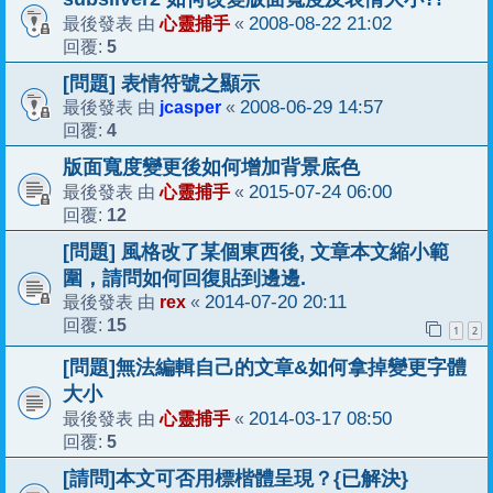
心靈捕手
2008-08-22 21:02
最後發表 由
«
5
回覆:
[問題] 表情符號之顯示
jcasper
2008-06-29 14:57
最後發表 由
«
4
回覆:
版面寬度變更後如何增加背景底色
心靈捕手
2015-07-24 06:00
最後發表 由
«
12
回覆:
[問題] 風格改了某個東西後, 文章本文縮小範
圍，請問如何回復貼到邊邊.
rex
2014-07-20 20:11
最後發表 由
«
15
回覆:
1
2
[問題]無法編輯自己的文章&如何拿掉變更字體
大小
心靈捕手
2014-03-17 08:50
最後發表 由
«
5
回覆:
[請問]本文可否用標楷體呈現？{已解決}