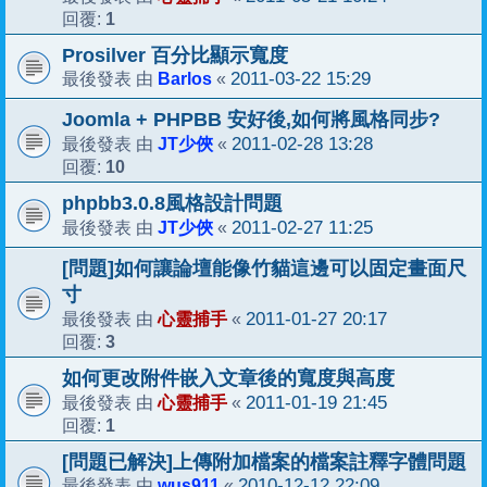
1
回覆:
Prosilver 百分比顯示寬度
Barlos
2011-03-22 15:29
最後發表 由
«
Joomla + PHPBB 安好後,如何將風格同步?
JT少俠
2011-02-28 13:28
最後發表 由
«
10
回覆:
phpbb3.0.8風格設計問題
JT少俠
2011-02-27 11:25
最後發表 由
«
[問題]如何讓論壇能像竹貓這邊可以固定畫面尺
寸
心靈捕手
2011-01-27 20:17
最後發表 由
«
3
回覆:
如何更改附件嵌入文章後的寬度與高度
心靈捕手
2011-01-19 21:45
最後發表 由
«
1
回覆:
[問題已解決]上傳附加檔案的檔案註釋字體問題
wus911
2010-12-12 22:09
最後發表 由
«