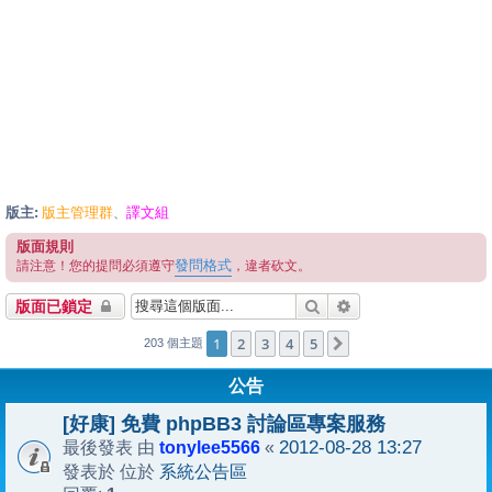
版主:
版主管理群
譯文組
、
版面規則
發問格式
請注意！您的提問必須遵守
，違者砍文。
搜尋
進階搜尋
版面已鎖定
1
2
3
4
5
下一頁
203 個主題
公告
[好康] 免費 phpBB3 討論區專案服務
tonylee5566
2012-08-28 13:27
最後發表 由
«
系統公告區
發表於 位於