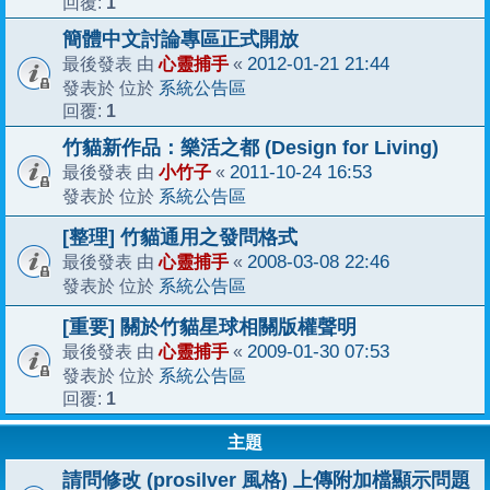
1
回覆:
簡體中文討論專區正式開放
心靈捕手
2012-01-21 21:44
最後發表 由
«
系統公告區
發表於 位於
1
回覆:
竹貓新作品：樂活之都 (Design for Living)
小竹子
2011-10-24 16:53
最後發表 由
«
系統公告區
發表於 位於
[整理] 竹貓通用之發問格式
心靈捕手
2008-03-08 22:46
最後發表 由
«
系統公告區
發表於 位於
[重要] 關於竹貓星球相關版權聲明
心靈捕手
2009-01-30 07:53
最後發表 由
«
系統公告區
發表於 位於
1
回覆:
主題
請問修改 (prosilver 風格) 上傳附加檔顯示問題