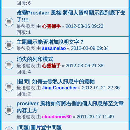
6
回覆:
改變Prosilver 風格,將個人資料顯示跑到底下去
了!!!!
心靈捕手
2012-03-16 09:23
最後發表 由
«
1
回覆:
主題圖示能否增加說明文字？
sesamelao
2012-03-09 09:34
最後發表 由
«
消失的列印模式
心靈捕手
2012-03-06 21:38
最後發表 由
«
4
回覆:
[提問] 如何去除私人訊息中的捲軸
Jing.Geocacher
2012-01-21 22:36
最後發表 由
«
2
回覆:
prosilver 風格如何將右側的個人訊息移至文章
內容上方
cloudsnow30
2011-09-17 11:49
最後發表 由
«
[問題]圖片置中問題