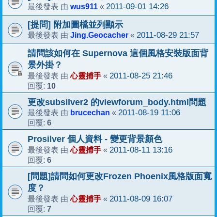
wus911
2011-09-01 14:26
最後發表 由
«
[提問] 附加圖檔並列顯示
Jing.Geocacher
2011-08-29 21:57
最後發表 由
«
請問該如何在 Supernova 這個風格安裝版面背
景外掛？
心靈捕手
2011-08-25 21:46
最後發表 由
«
10
回覆:
更改subsilver2 的viewforum_body.html問題
brucechan
2011-08-19 11:06
最後發表 由
«
6
回覆:
Prosilver 個人資料 - 變更背景顏色
心靈捕手
2011-08-11 13:16
最後發表 由
«
6
回覆:
[問題]請問如何更改Frozen Phoenix風格版面寬
度？
心靈捕手
2011-08-09 16:07
最後發表 由
«
7
回覆: