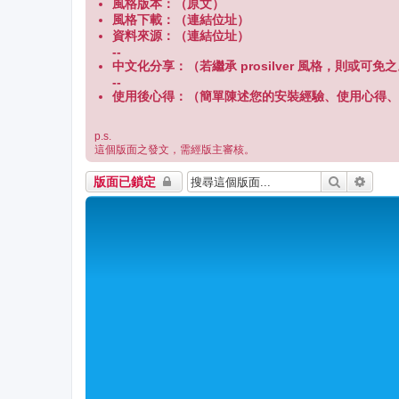
風格版本：（原文）
風格下載：（連結位址）
資料來源：（連結位址）
--
中文化分享：（若繼承 prosilver 風格，則或可免
--
使用後心得：（簡單陳述您的安裝經驗、使用心得、
p.s.
這個版面之發文，需經版主審核。
搜尋
進階
版面已鎖定