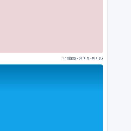
1
1
17 個主題 • 第
頁 (共
頁)