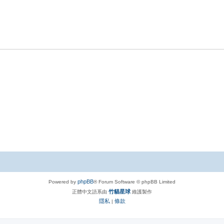
phpBB
Powered by
® Forum Software © phpBB Limited
竹貓星球
正體中文語系由
維護製作
隱私
條款
|