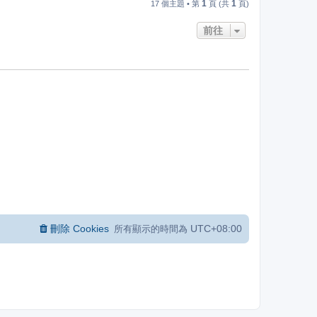
1
1
17 個主題 • 第
頁 (共
頁)
前往
刪除 Cookies
UTC+08:00
所有顯示的時間為