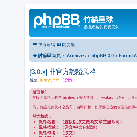
竹貓星球
虛擬網路的真實天堂
快速連結
問答集
討論區首頁
Archives
phpBB 3.0.x Forum A
[3.0.x] 非官方認證風格
版主:
版主管理群
譯文組
、
版面規則
本版面風格，包含 Smilies（表情符號）、Avatars（頭像）、R
為了維護推薦風格之品質，自即日起，如果要在這個版面推薦風
發文格式：
風格名稱：（直接以原文做為文章主題即可）
風格描述：（原文/中文化描述）
風格作者：（原文）