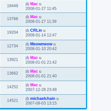
由
Mac
19449
2008-01-27 11:45
由
Mac
13766
2008-01-27 11:39
由
CRLin
19204
2008-01-14 12:47
由
Meowmeow
12734
2008-01-10 20:42
由
Mac
13921
2008-01-01 21:42
由
Mac
13662
2008-01-01 21:40
由
Mac
14252
2007-12-28 23:48
由
michaelchain
14521
2007-09-03 13:15