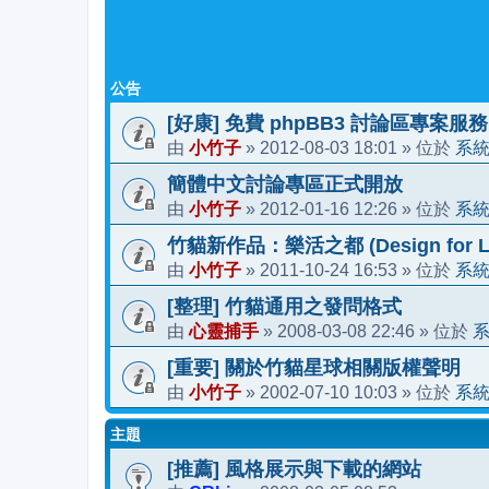
公告
[好康] 免費 phpBB3 討論區專案服務
小竹子
2012-08-03 18:01
系
由
»
» 位於
簡體中文討論專區正式開放
小竹子
2012-01-16 12:26
系
由
»
» 位於
竹貓新作品：樂活之都 (Design for Li
小竹子
2011-10-24 16:53
系
由
»
» 位於
[整理] 竹貓通用之發問格式
心靈捕手
2008-03-08 22:46
由
»
» 位於
[重要] 關於竹貓星球相關版權聲明
小竹子
2002-07-10 10:03
系
由
»
» 位於
主題
[推薦] 風格展示與下載的網站