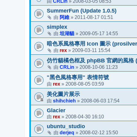
CRLin
2008-03-05 08:53
由
»
SummerFun (Update 1.0.5)
阿維
2011-08-17 01:51
由
»
simplex
坦湖貓
2009-05-17 14:55
由
»
暗色系風格專用 Icon 圖示 (prosilver
rex
2009-03-11 15:54
由
»
仿竹貓橘色框及 phpBB 官網的風格 (pro
CRLin
2008-10-06 11:23
由
»
"黑色風格專用" 表情符號
rex
2008-08-05 03:59
由
»
美化圖片展示
shihchieh
2008-06-03 17:54
由
»
Glacier
rex
2008-04-30 16:10
由
»
ubuntu_studio
derjeq
2008-02-12 15:50
由
»