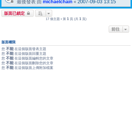
michaelchain
2007-09-03 13:15
最後發表 由
«
版面已鎖定
1
1
17 個主題 • 第
頁 (共
頁)
前往
版面權限
不能
您
在這個版面發表主題
不能
您
在這個版面回覆主題
不能
您
在這個版面編輯您的文章
不能
您
在這個版面刪除您的文章
不能
您
在這個版面上傳附加檔案