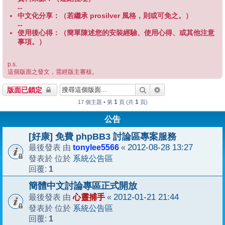
--
中文化分享：（若繼承 prosilver 風格，則或可免之。）
--
使用後心得：（簡單陳述您的安裝經驗、使用心得、或其他注意
事項。）
p.s.
這個版面之發文，需經版主審核。
搜尋
進階搜尋
版面已鎖定
1
1
17 個主題 • 第
頁 (共
頁)
公告
[好康] 免費 phpBB3 討論區專案服務
tonylee5566
2012-08-28 13:27
最後發表 由
«
系統公告區
發表於 位於
1
回覆:
簡體中文討論專區正式開放
心靈捕手
2012-01-21 21:44
最後發表 由
«
系統公告區
發表於 位於
1
回覆: