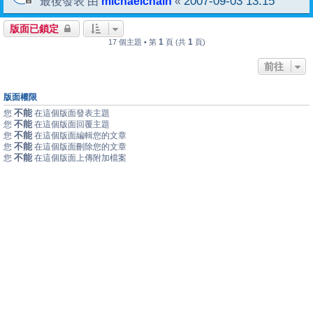
michaelchain
2007-09-03 13:15
最後發表 由
«
版面已鎖定
1
1
17 個主題 • 第
頁 (共
頁)
前往
版面權限
不能
您
在這個版面發表主題
不能
您
在這個版面回覆主題
不能
您
在這個版面編輯您的文章
不能
您
在這個版面刪除您的文章
不能
您
在這個版面上傳附加檔案