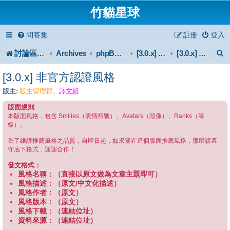
竹貓星球
問答集
註冊
登入
討論區首頁
Archives
phpBB 3.0.x Forum Archive
[3.0.x] Style
[3.0.x] 非官方認證風格
[3.0.x] 非官方認證風格
版主:
版主管理群
譯文組
、
版面規則
本版面風格，包含 Smilies（表情符號）、Avatars（頭像）、Ranks（等
級）。
為了維護推薦風格之品質，自即日起，如果要在這個版面推薦風格，那麼請遵
守底下格式，謝謝合作！
發文格式：
風格名稱：（直接以原文做為文章主題即可）
風格描述：（原文/中文化描述）
風格作者：（原文）
風格版本：（原文）
風格下載：（連結位址）
資料來源：（連結位址）
--