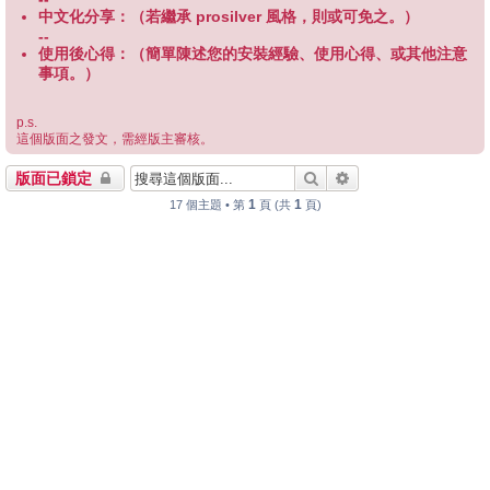
中文化分享：（若繼承 prosilver 風格，則或可免之。）
--
使用後心得：（簡單陳述您的安裝經驗、使用心得、或其他注意
事項。）
p.s.
這個版面之發文，需經版主審核。
搜尋
進階搜尋
版面已鎖定
1
1
17 個主題 • 第
頁 (共
頁)