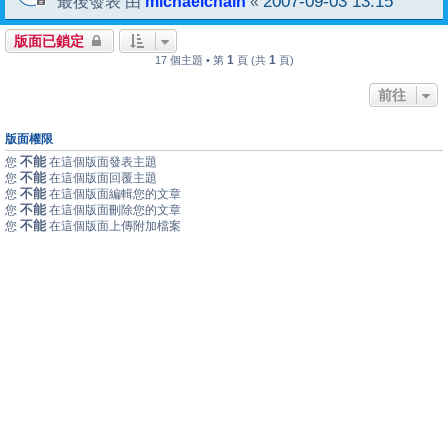
michaelchain
2007-09-03 13:15
最後發表 由
«
版面已鎖定
1
1
17 個主題 • 第
頁 (共
頁)
前往
版面權限
不能
您
在這個版面發表主題
不能
您
在這個版面回覆主題
不能
您
在這個版面編輯您的文章
不能
您
在這個版面刪除您的文章
不能
您
在這個版面上傳附加檔案