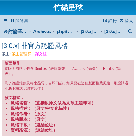
竹貓星球
問答集
註冊
登入
討論區首頁
Archives
phpBB 3.0.x Forum Archive
[3.0.x] Style
[3.0.x] 非官方認證風格
[3.0.x] 非官方認證風格
版主:
版主管理群
譯文組
、
版面規則
本版面風格，包含 Smilies（表情符號）、Avatars（頭像）、Ranks（等
級）。
為了維護推薦風格之品質，自即日起，如果要在這個版面推薦風格，那麼請遵
守底下格式，謝謝合作！
發文格式：
風格名稱：（直接以原文做為文章主題即可）
風格描述：（原文/中文化描述）
風格作者：（原文）
風格版本：（原文）
風格下載：（連結位址）
資料來源：（連結位址）
--