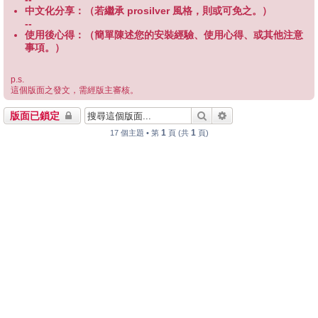
中文化分享：（若繼承 prosilver 風格，則或可免之。）
--
使用後心得：（簡單陳述您的安裝經驗、使用心得、或其他注意
事項。）
p.s.
這個版面之發文，需經版主審核。
搜尋
進階搜尋
版面已鎖定
1
1
17 個主題 • 第
頁 (共
頁)