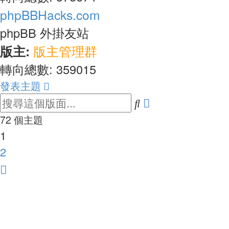
phpBBHacks.com
phpBB 外掛友站
版主:
版主管理群
轉向總數: 359015
發表主題
進
搜
尋
階
72 個主題
1
搜
2
尋
下
一
頁