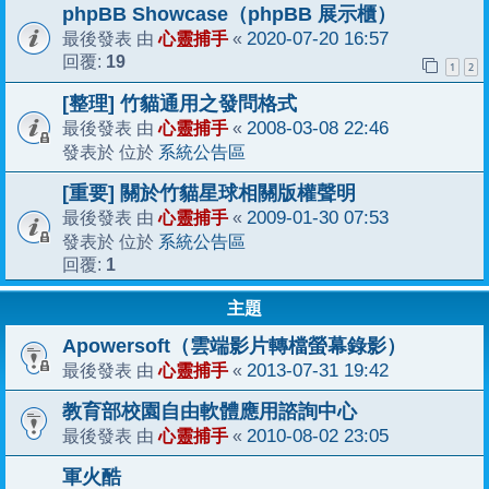
phpBB Showcase（phpBB 展示櫃）
心靈捕手
2020-07-20 16:57
最後發表 由
«
19
回覆:
1
2
[整理] 竹貓通用之發問格式
心靈捕手
2008-03-08 22:46
最後發表 由
«
系統公告區
發表於 位於
[重要] 關於竹貓星球相關版權聲明
心靈捕手
2009-01-30 07:53
最後發表 由
«
系統公告區
發表於 位於
1
回覆:
主題
Apowersoft（雲端影片轉檔螢幕錄影）
心靈捕手
2013-07-31 19:42
最後發表 由
«
教育部校園自由軟體應用諮詢中心
心靈捕手
2010-08-02 23:05
最後發表 由
«
軍火酷