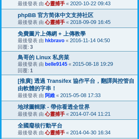
心靈捕手
2020-10-22 09:43
最後發表 由
«
phpBB 官方简体中文支持社区
心靈捕手
2018-09-09 16:45
最後發表 由
«
免費圖片上傳網 + 上傳教學
hkbravo
2016-11-14 04:50
最後發表 由
«
3
回覆:
鳥哥的 Linux 私房菜
belle9145
2015-08-18 19:29
最後發表 由
«
1
回覆:
[推廣] 透過 Transifex 協作平台，翻譯與控管自
由軟體的字串！
阿維
2015-05-08 17:33
最後發表 由
«
地球圖輯隊 - 帶你看透全世界
心靈捕手
2014-07-04 11:21
最後發表 由
«
全國廢核行動平台
心靈捕手
2014-04-30 16:34
最後發表 由
«