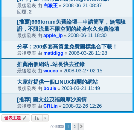
白狼王
2008-06-21 08:37
最後發表 由
«
2
回覆:
[推薦]666forum免費論壇—申請簡單，無需驗
證，不限流量不限空間的終身永久免費論壇
apple_ip
2008-06-11 18:30
最後發表 由
«
分享：200多套高質量免費圖標集合下載！
mattdigg
2008-03-28 11:28
最後發表 由
«
推薦兩個網站..站長快去登錄
wuceo
2008-03-27 02:15
最後發表 由
«
大家好提供一個LINUX相關的網站
boule
2008-03-21 11:49
最後發表 由
«
[推荐] 圖文並茂福爾摩沙風情
CRLin
2008-02-26 12:26
最後發表 由
«
發表主題
1
2
下一頁
72 個主題