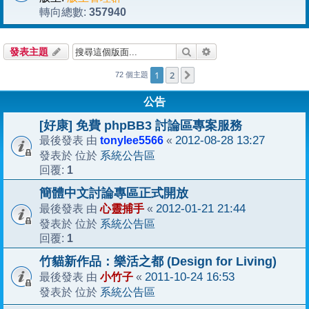
357940
轉向總數:
搜尋
進階搜尋
發表主題
1
2
下一頁
72 個主題
公告
[好康] 免費 phpBB3 討論區專案服務
tonylee5566
2012-08-28 13:27
最後發表 由
«
系統公告區
發表於 位於
1
回覆:
簡體中文討論專區正式開放
心靈捕手
2012-01-21 21:44
最後發表 由
«
系統公告區
發表於 位於
1
回覆:
竹貓新作品：樂活之都 (Design for Living)
小竹子
2011-10-24 16:53
最後發表 由
«
系統公告區
發表於 位於