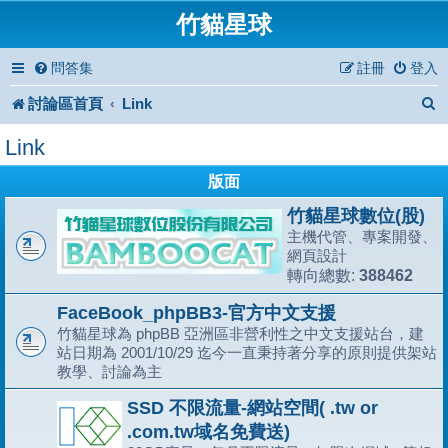
竹貓星球
問答集
註冊
登入
討論區首頁
Link
Link
版面
竹貓星球數位(股)
主機代管、專案開發、
網頁設計
388462
轉向總數:
FaceBook_phpBB3-官方中文支援
竹貓星球為 phpBB 亞洲區非營利性之中文支援站台，建
站日期為 2001/10/29 迄今一直秉持著分享的原則提供架站
教學、討論為主
SSD 不限流量-網站空間( .tw or
.com.tw域名免費送)