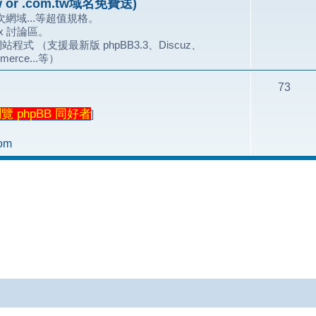
 or .com.tw域名免費送)
網域...等超值規格。
.x 討論區。
站程式 （支援最新版 phpBB3.3、Discuz、
merce...等）
73
 phpBB 同好者
]
om