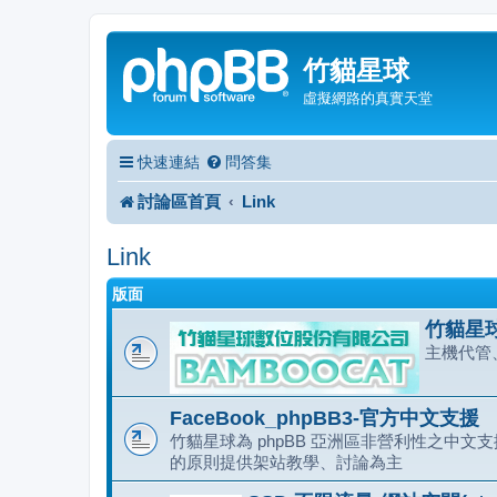
竹貓星球
虛擬網路的真實天堂
快速連結
問答集
討論區首頁
Link
Link
版面
竹貓星球
主機代管
FaceBook_phpBB3-官方中文支援
竹貓星球為 phpBB 亞洲區非營利性之中文支援
的原則提供架站教學、討論為主