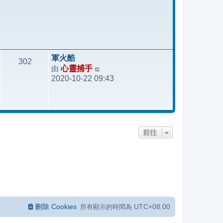
軍火酷
302
由
心靈捕手
檢
2020-10-22 09:43
視
最
後
發
表
前往
刪除 Cookies
UTC+08:00
所有顯示的時間為