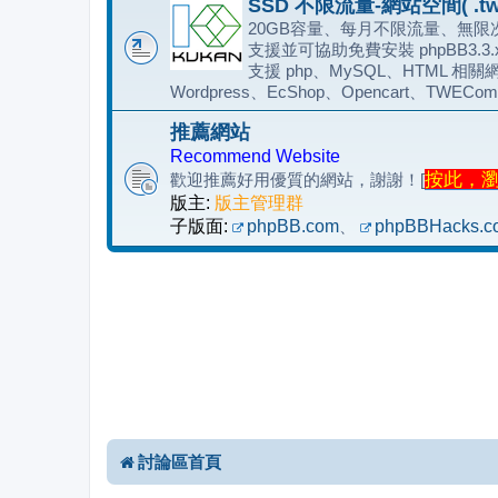
SSD 不限流量-網站空間( .tw
20GB容量、每月不限流量、無限次
支援並可協助免費安裝 phpBB3.3
支援 php、MySQL、HTML 相關網
Wordpress、EcShop、Opencart、TWECom
推薦網站
Recommend Website
按此，瀏覽
歡迎推薦好用優質的網站，謝謝！[
版主:
版主管理群
子版面:
phpBB.com
、
phpBBHacks.c
討論區首頁