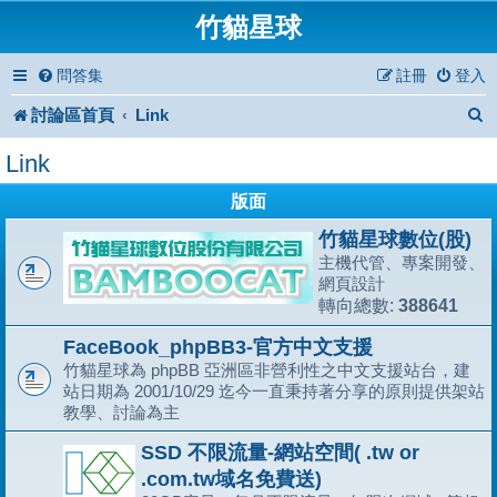
竹貓星球
問答集
註冊
登入
討論區首頁
Link
Link
版面
竹貓星球數位(股)
主機代管、專案開發、
網頁設計
388641
轉向總數:
FaceBook_phpBB3-官方中文支援
竹貓星球為 phpBB 亞洲區非營利性之中文支援站台，建
站日期為 2001/10/29 迄今一直秉持著分享的原則提供架站
教學、討論為主
SSD 不限流量-網站空間( .tw or
.com.tw域名免費送)