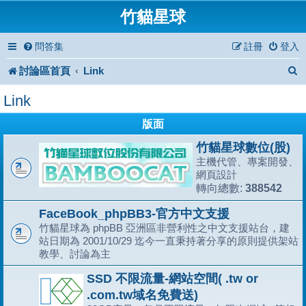
竹貓星球
問答集
註冊
登入
討論區首頁
Link
Link
版面
竹貓星球數位(股)
主機代管、專案開發、
網頁設計
388542
轉向總數:
FaceBook_phpBB3-官方中文支援
竹貓星球為 phpBB 亞洲區非營利性之中文支援站台，建
站日期為 2001/10/29 迄今一直秉持著分享的原則提供架站
教學、討論為主
SSD 不限流量-網站空間( .tw or
.com.tw域名免費送)