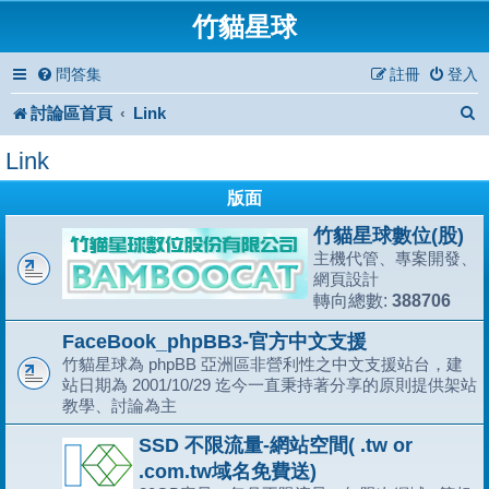
竹貓星球
問答集
註冊
登入
討論區首頁
Link
Link
版面
竹貓星球數位(股)
主機代管、專案開發、
網頁設計
388706
轉向總數:
FaceBook_phpBB3-官方中文支援
竹貓星球為 phpBB 亞洲區非營利性之中文支援站台，建
站日期為 2001/10/29 迄今一直秉持著分享的原則提供架站
教學、討論為主
SSD 不限流量-網站空間( .tw or
.com.tw域名免費送)