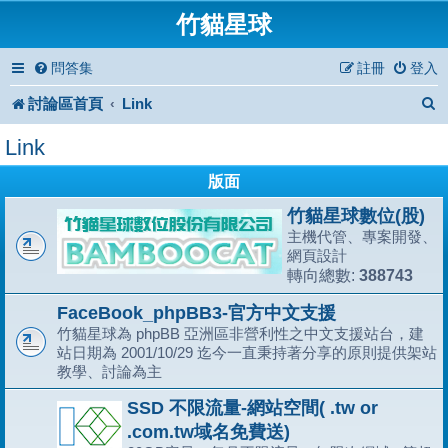
竹貓星球
問答集
註冊
登入
討論區首頁
Link
Link
版面
竹貓星球數位(股)
主機代管、專案開發、
網頁設計
388743
轉向總數:
FaceBook_phpBB3-官方中文支援
竹貓星球為 phpBB 亞洲區非營利性之中文支援站台，建
站日期為 2001/10/29 迄今一直秉持著分享的原則提供架站
教學、討論為主
SSD 不限流量-網站空間( .tw or
.com.tw域名免費送)