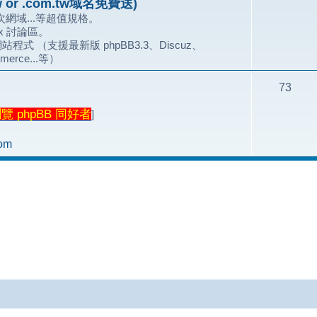
 or .com.tw域名免費送)
網域...等超值規格。
.x 討論區。
站程式 （支援最新版 phpBB3.3、Discuz、
merce...等）
73
 phpBB 同好者
]
om