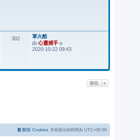
軍火酷
302
由
心靈捕手
檢
2020-10-22 09:43
視
最
後
發
表
前往
刪除 Cookies
UTC+08:00
所有顯示的時間為