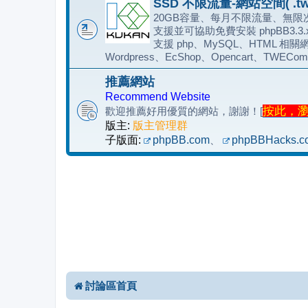
SSD 不限流量-網站空間( .tw
20GB容量、每月不限流量、無限次
支援並可協助免費安裝 phpBB3.3
支援 php、MySQL、HTML 相關網
Wordpress、EcShop、Opencart、TWECom
推薦網站
Recommend Website
按此，瀏覽
歡迎推薦好用優質的網站，謝謝！[
版主:
版主管理群
子版面:
phpBB.com
、
phpBBHacks.c
討論區首頁