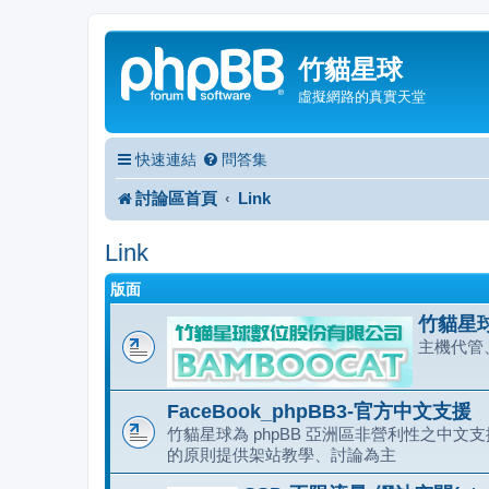
竹貓星球
虛擬網路的真實天堂
快速連結
問答集
討論區首頁
Link
Link
版面
竹貓星球
主機代管
FaceBook_phpBB3-官方中文支援
竹貓星球為 phpBB 亞洲區非營利性之中文支援
的原則提供架站教學、討論為主