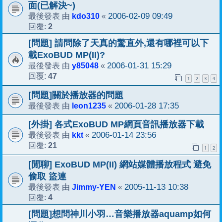
面(已解決~)
kdo310
2006-02-09 09:49
最後發表 由
«
2
回覆:
[問題] 請問除了天真的驚直外,還有哪裡可以下
載ExoBUD MP(II)?
y85048
2006-01-31 15:29
最後發表 由
«
47
回覆:
1
2
3
4
[問題]關於播放器的問題
leon1235
2006-01-28 17:35
最後發表 由
«
[外掛] 各式ExoBUD MP網頁音訊播放器下載
kkt
2006-01-14 23:56
最後發表 由
«
21
回覆:
1
2
[閒聊] ExoBUD MP(II) 網站媒體播放程式 避免
偷取 盜連
Jimmy-YEN
2005-11-13 10:38
最後發表 由
«
4
回覆:
[問題]想問神川小羽…音樂播放器aquamp如何