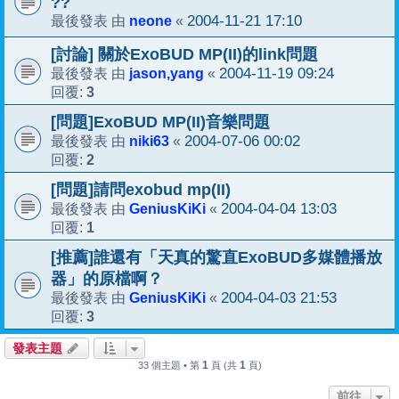
??
neone
2004-11-21 17:10
最後發表 由
«
[討論] 關於ExoBUD MP(II)的link問題
jason,yang
2004-11-19 09:24
最後發表 由
«
3
回覆:
[問題]ExoBUD MP(II)音樂問題
niki63
2004-07-06 00:02
最後發表 由
«
2
回覆:
[問題]請問exobud mp(II)
GeniusKiKi
2004-04-04 13:03
最後發表 由
«
1
回覆:
[推薦]誰還有「天真的驚直ExoBUD多媒體播放
器」的原檔啊？
GeniusKiKi
2004-04-03 21:53
最後發表 由
«
3
回覆:
發表主題
1
1
33 個主題 • 第
頁 (共
頁)
前往