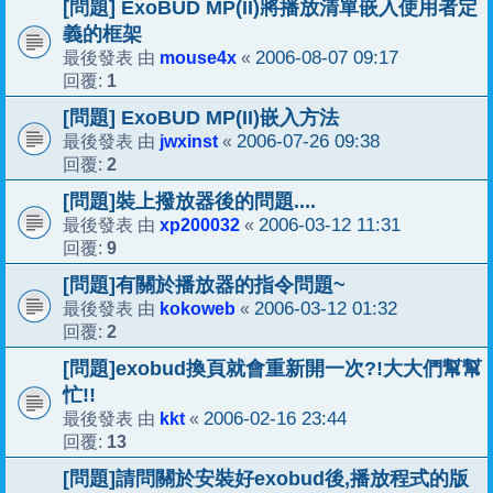
[問題] ExoBUD MP(II)將播放清單嵌入使用者定
義的框架
mouse4x
2006-08-07 09:17
最後發表 由
«
1
回覆:
[問題] ExoBUD MP(II)嵌入方法
jwxinst
2006-07-26 09:38
最後發表 由
«
2
回覆:
[問題]裝上撥放器後的問題....
xp200032
2006-03-12 11:31
最後發表 由
«
9
回覆:
[問題]有關於播放器的指令問題~
kokoweb
2006-03-12 01:32
最後發表 由
«
2
回覆:
[問題]exobud換頁就會重新開一次?!大大們幫幫
忙!!
kkt
2006-02-16 23:44
最後發表 由
«
13
回覆:
[問題]請問關於安裝好exobud後,播放程式的版