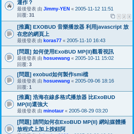
運作？
Jimmy-YEN
2005-11-12 11:51
最後發表 由
«
31
回覆:
1
2
3
[推薦] EXOBUD 音樂播放器 利用javascript 放
在您的網頁上
koras77
2005-11-10 16:43
最後發表 由
«
[問題] 如何使用ExoBUD MP(II)觀看視訊
hosuewang
2005-10-11 15:02
最後發表 由
«
3
回覆:
[問題] exobud如何製作smi檔
hosuewang
2005-09-06 18:16
最後發表 由
«
1
回覆:
[推薦] 浩海在線多格式播放器 比ExoBUD
MP(II)還強大
minotaur
2005-08-29 03:20
最後發表 由
«
[問題] 請問如何在ExoBUD MP(II) 網站媒體播
放程式上加上按鈕阿