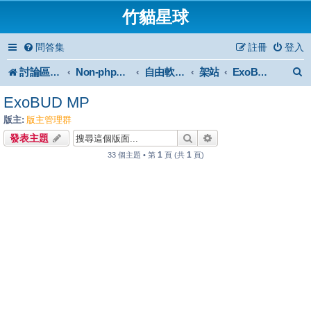
竹貓星球
問答集
註冊
登入
討論區首頁
架站
Non-phpBB specific
自由軟體或免費軟體
ExoBUD MP
ExoBUD MP
版主:
版主管理群
搜尋
進階搜尋
發表主題
1
1
33 個主題 • 第
頁 (共
頁)