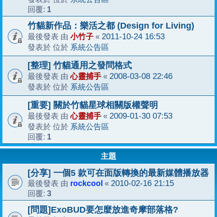
1
回覆:
竹貓新作品：樂活之都 (Design for Living)
小竹子
2011-10-24 16:53
最後發表 由
«
系統公告區
發表於 位於
[整理] 竹貓通用之發問格式
心靈捕手
2008-03-08 22:46
最後發表 由
«
系統公告區
發表於 位於
[重要] 關於竹貓星球相關版權聲明
心靈捕手
2009-01-30 07:53
最後發表 由
«
系統公告區
發表於 位於
1
回覆:
主題
[分享] 一個5 款可在面版轉換的最新媒體播放器
rockcool
2010-02-16 21:15
最後發表 由
«
3
回覆:
[問題]ExoBUD要怎麼放進奇摩部落格?