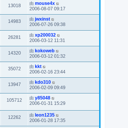
由
mouse4x
13018
2006-08-07 09:17
由
jwxinst
14983
2006-07-26 09:38
由
xp200032
26281
2006-03-12 11:31
由
kokoweb
14320
2006-03-12 01:32
由
kkt
35072
2006-02-16 23:44
由
kdo310
13947
2006-02-09 09:49
由
y85048
105712
2006-01-31 15:29
由
leon1235
12262
2006-01-28 17:35