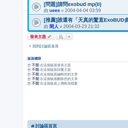
[問題]請問exobud mp(II)
uees
2004-04-04 03:59
由
»
[推薦]誰還有「天真的驚直ExoBU
閑人
2004-03-23 21:32
由
»
發表主題
回到討論區首頁
版面權限
不能
您
在這個版面發表主題
不能
您
在這個版面回覆主題
不能
您
在這個版面編輯您的文章
不能
您
在這個版面刪除您的文章
不能
您
在這個版面上傳附加檔案
討論區首頁