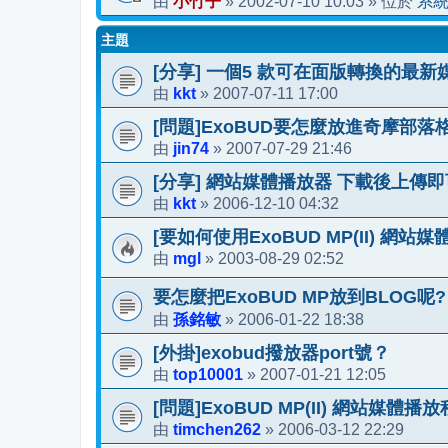
小竹子
2002-07-10 10:03
系
由
»
» 位於
主題
[分享] 一個5 款可在面版轉換的最
kkt
2007-07-11 17:00
由
»
[問題]ExoBUD要怎麼放進奇摩部落
jin74
2007-07-29 21:46
由
»
[分享] 網站媒體播放器 下載後上傳即
kkt
2006-12-10 04:32
由
»
[要如何使用ExoBUD MP(II) 網站
mgl
2003-08-29 02:52
由
»
要怎麼把ExoBUD MP放到BLOG呢?
孫銘敏
2006-01-22 18:38
由
»
[外掛]exobud撥放器port號？
top10001
2007-01-21 12:05
由
»
[問題]ExoBUD MP(II) 網站媒體播
timchen262
2006-03-12 22:29
由
»