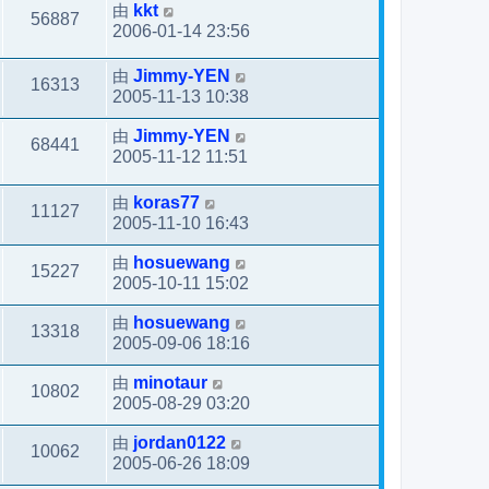
由
kkt
56887
2006-01-14 23:56
由
Jimmy-YEN
16313
2005-11-13 10:38
由
Jimmy-YEN
68441
2005-11-12 11:51
由
koras77
11127
2005-11-10 16:43
由
hosuewang
15227
2005-10-11 15:02
由
hosuewang
13318
2005-09-06 18:16
由
minotaur
10802
2005-08-29 03:20
由
jordan0122
10062
2005-06-26 18:09