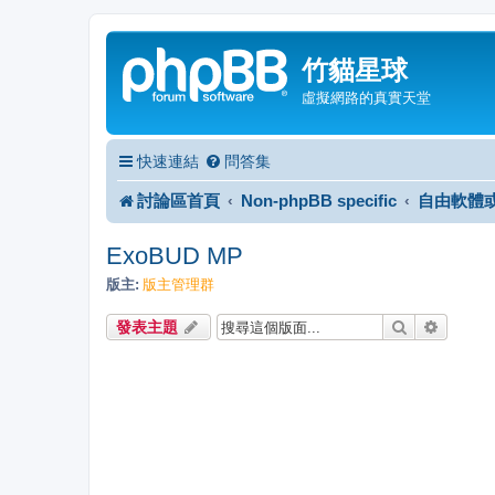
竹貓星球
虛擬網路的真實天堂
快速連結
問答集
討論區首頁
Non-phpBB specific
自由軟體
ExoBUD MP
版主:
版主管理群
搜尋
進階搜
發表主題