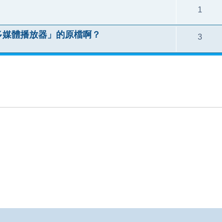
1
D多媒體播放器」的原檔啊？
3