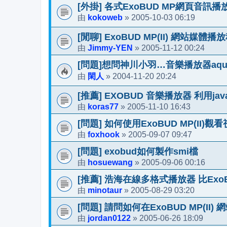
[外掛] 各式ExoBUD MP網頁音訊
kokoweb
2005-10-03 06:19
由
»
[閒聊] ExoBUD MP(II) 網站媒體
Jimmy-YEN
2005-11-12 00:24
由
»
[問題]想問神川小羽…音樂播放器aq
閑人
2004-11-20 20:24
由
»
[推薦] EXOBUD 音樂播放器 利用jav
koras77
2005-11-10 16:43
由
»
[問題] 如何使用ExoBUD MP(II)觀
foxhook
2005-09-07 09:47
由
»
[問題] exobud如何製作smi檔
hosuewang
2005-09-06 00:16
由
»
[推薦] 浩海在線多格式播放器 比ExoBU
minotaur
2005-08-29 03:20
由
»
[問題] 請問如何在ExoBUD MP(I
jordan0122
2005-06-26 18:09
由
»