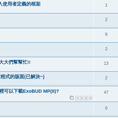
清單嵌入使用者定義的框架
1
2
9
2
!大大們幫幫忙!!
13
放程式的版面(已解決~)
2
以下載ExoBUD MP(II)?
47
1
2
3
4
0