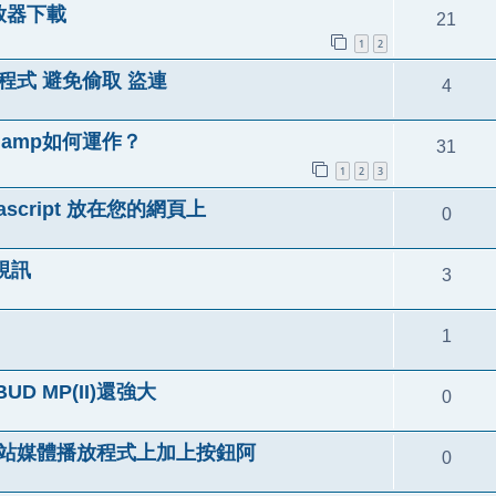
播放器下載
21
1
2
播放程式 避免偷取 盜連
4
uamp如何運作？
31
1
2
3
ascript 放在您的網頁上
0
看視訊
3
1
D MP(II)還強大
0
I) 網站媒體播放程式上加上按鈕阿
0