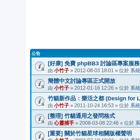
公告
[好康] 免費 phpBB3 討論區專案服務
小竹子
2012-08-03 18:01
系
由
»
» 位於
簡體中文討論專區正式開放
小竹子
2012-01-16 12:26
系
由
»
» 位於
竹貓新作品：樂活之都 (Design for Li
小竹子
2011-10-24 16:53
系
由
»
» 位於
[整理] 竹貓通用之發問格式
心靈捕手
2008-03-08 22:46
由
»
» 位於
[重要] 關於竹貓星球相關版權聲明