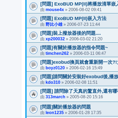
[問題] ExoBUD MP(II)將播放
mouse4x
2006-08-02 09:41
由
»
[問題] ExoBUD MP(II)嵌入方法
野比小雄
2006-07-23 11:44
由
»
[問題]裝上撥放器後的問題....
xp200032
2006-03-02 21:20
由
»
[問題]有關於播放器的指令問題~
timchen262
2006-03-11 06:47
由
»
[問題]exobud換頁就會重新開一次?
boyz0120
2006-02-16 15:49
由
»
[問題]請問關於安裝好exobud後,播
kdo310
2006-02-08 11:51
由
»
[問題] 請問除了天真的驚直外,還有哪裡可
313march
2005-08-20 15:16
由
»
[問題]關於播放器的問題
leon1235
2006-01-28 17:35
由
»