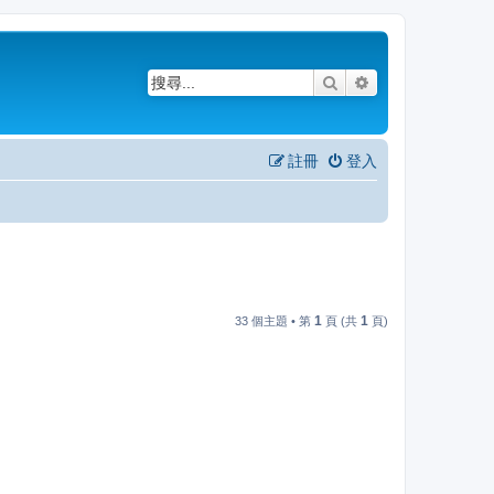
搜尋
進階搜尋
註冊
登入
1
1
33 個主題 • 第
頁 (共
頁)