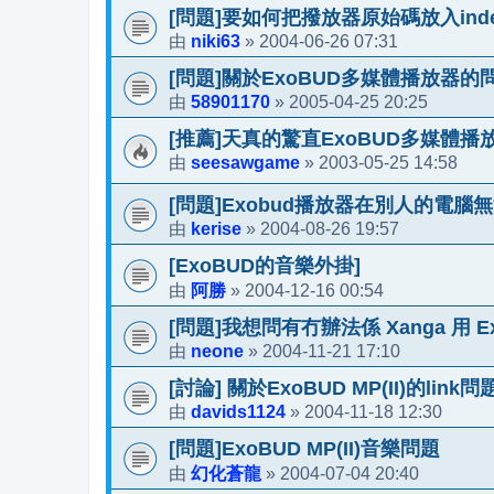
[問題]要如何把撥放器原始碼放入index
niki63
2004-06-26 07:31
由
»
[問題]關於ExoBUD多媒體播放器的
58901170
2005-04-25 20:25
由
»
[推薦]天真的驚直ExoBUD多媒體播
seesawgame
2003-05-25 14:58
由
»
[問題]Exobud播放器在別人的電腦
kerise
2004-08-26 19:57
由
»
[ExoBUD的音樂外掛]
阿勝
2004-12-16 00:54
由
»
[問題]我想問有冇辦法係 Xanga 用 Exo
neone
2004-11-21 17:10
由
»
[討論] 關於ExoBUD MP(II)的link問
davids1124
2004-11-18 12:30
由
»
[問題]ExoBUD MP(II)音樂問題
幻化蒼龍
2004-07-04 20:40
由
»