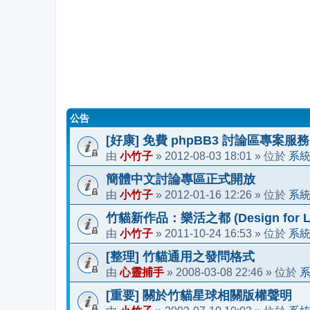
公告
[好康] 免費 phpBB3 討論區專案服務
小竹子
2012-08-03 18:01
系
由
»
» 位於
簡體中文討論專區正式開放
小竹子
2012-01-16 12:26
系
由
»
» 位於
竹貓新作品：樂活之都 (Design for Li
小竹子
2011-10-24 16:53
系
由
»
» 位於
[整理] 竹貓通用之發問格式
心靈捕手
2008-03-08 22:46
由
»
» 位於
[重要] 關於竹貓星球相關版權聲明