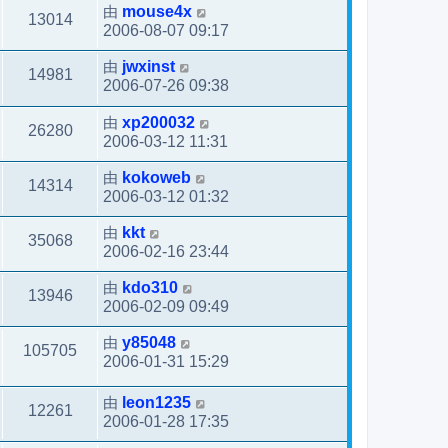
由
mouse4x
13014
2006-08-07 09:17
由
jwxinst
14981
2006-07-26 09:38
由
xp200032
26280
2006-03-12 11:31
由
kokoweb
14314
2006-03-12 01:32
由
kkt
35068
2006-02-16 23:44
由
kdo310
13946
2006-02-09 09:49
由
y85048
105705
2006-01-31 15:29
由
leon1235
12261
2006-01-28 17:35