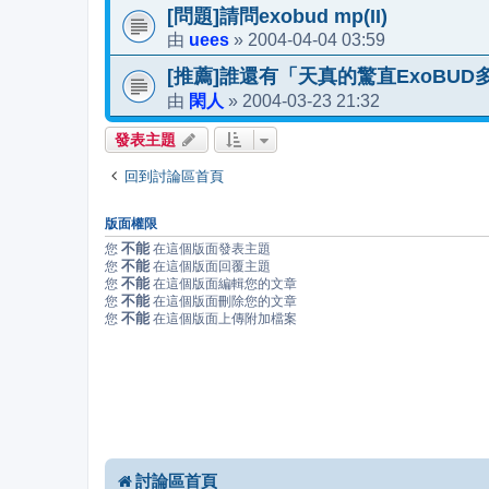
[問題]請問exobud mp(II)
uees
2004-04-04 03:59
由
»
[推薦]誰還有「天真的驚直ExoBU
閑人
2004-03-23 21:32
由
»
發表主題
回到討論區首頁
版面權限
不能
您
在這個版面發表主題
不能
您
在這個版面回覆主題
不能
您
在這個版面編輯您的文章
不能
您
在這個版面刪除您的文章
不能
您
在這個版面上傳附加檔案
討論區首頁