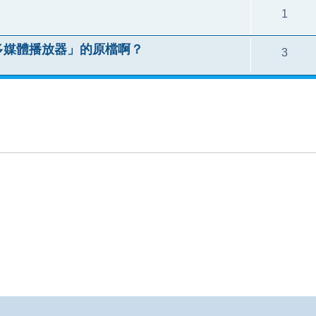
1
D多媒體播放器」的原檔啊？
3