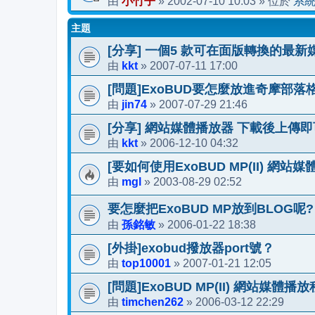
小竹子
2002-07-10 10:03
系
由
»
» 位於
主題
[分享] 一個5 款可在面版轉換的最
kkt
2007-07-11 17:00
由
»
[問題]ExoBUD要怎麼放進奇摩部落
jin74
2007-07-29 21:46
由
»
[分享] 網站媒體播放器 下載後上傳即
kkt
2006-12-10 04:32
由
»
[要如何使用ExoBUD MP(II) 網站
mgl
2003-08-29 02:52
由
»
要怎麼把ExoBUD MP放到BLOG呢?
孫銘敏
2006-01-22 18:38
由
»
[外掛]exobud撥放器port號？
top10001
2007-01-21 12:05
由
»
[問題]ExoBUD MP(II) 網站媒體播
timchen262
2006-03-12 22:29
由
»