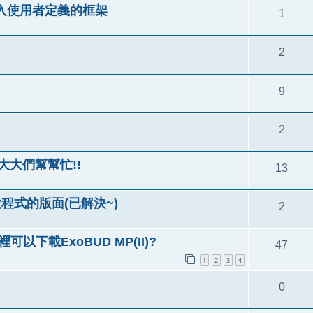
清單嵌入使用者定義的框架
1
2
9
2
!大大們幫幫忙!!
13
放程式的版面(已解決~)
2
以下載ExoBUD MP(II)?
47
1
2
3
4
0