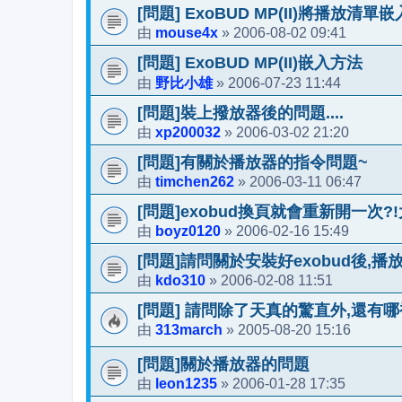
[問題] ExoBUD MP(II)將播放
mouse4x
2006-08-02 09:41
由
»
[問題] ExoBUD MP(II)嵌入方法
野比小雄
2006-07-23 11:44
由
»
[問題]裝上撥放器後的問題....
xp200032
2006-03-02 21:20
由
»
[問題]有關於播放器的指令問題~
timchen262
2006-03-11 06:47
由
»
[問題]exobud換頁就會重新開一次?
boyz0120
2006-02-16 15:49
由
»
[問題]請問關於安裝好exobud後,播
kdo310
2006-02-08 11:51
由
»
[問題] 請問除了天真的驚直外,還有哪裡可
313march
2005-08-20 15:16
由
»
[問題]關於播放器的問題
leon1235
2006-01-28 17:35
由
»