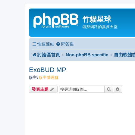
竹貓星球
虛擬網路的真實天堂
快速連結
問答集
討論區首頁
Non-phpBB specific
自由軟體
ExoBUD MP
版主:
版主管理群
搜尋
進階搜
發表主題