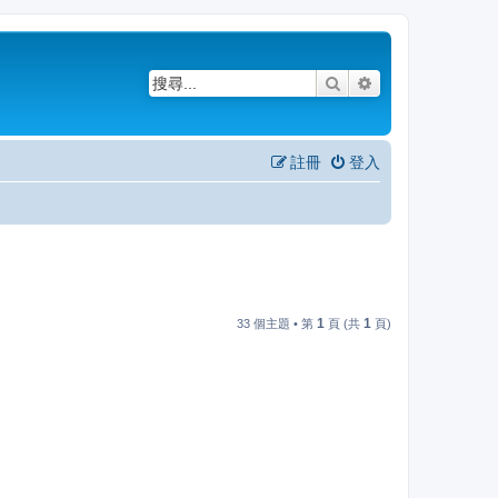
搜尋
進階搜尋
註冊
登入
1
1
33 個主題 • 第
頁 (共
頁)