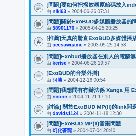
[問題]要如何把撥放器原始碼放入index
niki63
2004-06-26 07:31
由
»
[問題]關於ExoBUD多媒體播放器的
58901170
2005-04-25 20:25
由
»
[推薦]天真的驚直ExoBUD多媒體播
seesawgame
2003-05-25 14:58
由
»
[問題]Exobud播放器在別人的電腦
kerise
2004-08-26 19:57
由
»
[ExoBUD的音樂外掛]
阿勝
2004-12-16 00:54
由
»
[問題]我想問有冇辦法係 Xanga 用 Exo
neone
2004-11-21 17:10
由
»
[討論] 關於ExoBUD MP(II)的link問
davids1124
2004-11-18 12:30
由
»
[問題]ExoBUD MP(II)音樂問題
幻化蒼龍
2004-07-04 20:40
由
»