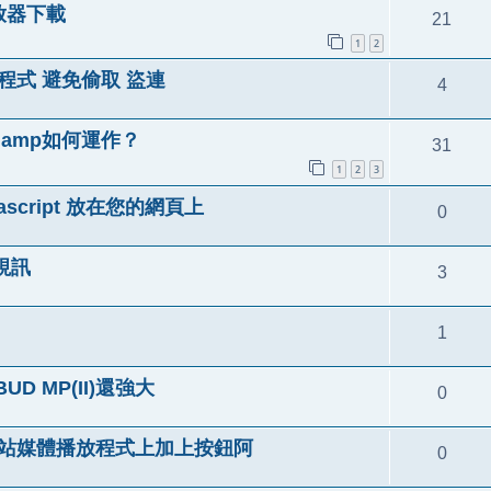
播放器下載
21
1
2
播放程式 避免偷取 盜連
4
uamp如何運作？
31
1
2
3
ascript 放在您的網頁上
0
看視訊
3
1
D MP(II)還強大
0
I) 網站媒體播放程式上加上按鈕阿
0