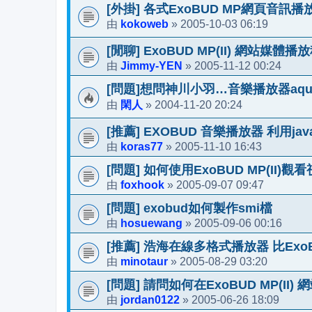
[外掛] 各式ExoBUD MP網頁音訊
kokoweb
2005-10-03 06:19
由
»
[閒聊] ExoBUD MP(II) 網站媒體
Jimmy-YEN
2005-11-12 00:24
由
»
[問題]想問神川小羽…音樂播放器aq
閑人
2004-11-20 20:24
由
»
[推薦] EXOBUD 音樂播放器 利用jav
koras77
2005-11-10 16:43
由
»
[問題] 如何使用ExoBUD MP(II)觀
foxhook
2005-09-07 09:47
由
»
[問題] exobud如何製作smi檔
hosuewang
2005-09-06 00:16
由
»
[推薦] 浩海在線多格式播放器 比ExoBU
minotaur
2005-08-29 03:20
由
»
[問題] 請問如何在ExoBUD MP(I
jordan0122
2005-06-26 18:09
由
»