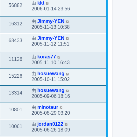
由
kkt
56882
2006-01-14 23:56
由
Jimmy-YEN
16312
2005-11-13 10:38
由
Jimmy-YEN
68433
2005-11-12 11:51
由
koras77
11126
2005-11-10 16:43
由
hosuewang
15226
2005-10-11 15:02
由
hosuewang
13314
2005-09-06 18:16
由
minotaur
10801
2005-08-29 03:20
由
jordan0122
10061
2005-06-26 18:09