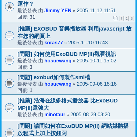
運作？
Jimmy-YEN
2005-11-12 11:51
最後發表 由
«
31
回覆:
1
2
3
[推薦] EXOBUD 音樂播放器 利用javascript 放
在您的網頁上
koras77
2005-11-10 16:43
最後發表 由
«
[問題] 如何使用ExoBUD MP(II)觀看視訊
hosuewang
2005-10-11 15:02
最後發表 由
«
3
回覆:
[問題] exobud如何製作smi檔
hosuewang
2005-09-06 18:16
最後發表 由
«
1
回覆:
[推薦] 浩海在線多格式播放器 比ExoBUD
MP(II)還強大
minotaur
2005-08-29 03:20
最後發表 由
«
[問題] 請問如何在ExoBUD MP(II) 網站媒體播
放程式上加上按鈕阿