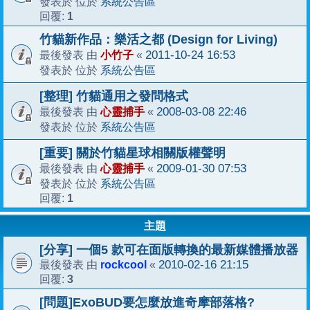
系統公告區
發表於 位於
1
回覆:
竹貓新作品：樂活之都 (Design for Living)
小竹子
2011-10-24 16:53
最後發表 由
«
系統公告區
發表於 位於
[整理] 竹貓通用之發問格式
心靈捕手
2008-03-08 22:46
最後發表 由
«
系統公告區
發表於 位於
[重要] 關於竹貓星球相關版權聲明
心靈捕手
2009-01-30 07:53
最後發表 由
«
系統公告區
發表於 位於
1
回覆:
主題
[分享] 一個5 款可在面版轉換的最新媒體播放器
rockcool
2010-02-16 21:15
最後發表 由
«
3
回覆:
[問題]ExoBUD要怎麼放進奇摩部落格?