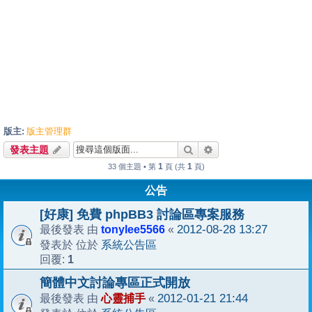
版主:
版主管理群
搜尋
進階搜尋
發表主題
1
1
33 個主題 • 第
頁 (共
頁)
公告
[好康] 免費 phpBB3 討論區專案服務
tonylee5566
2012-08-28 13:27
最後發表 由
«
系統公告區
發表於 位於
1
回覆:
簡體中文討論專區正式開放
心靈捕手
2012-01-21 21:44
最後發表 由
«