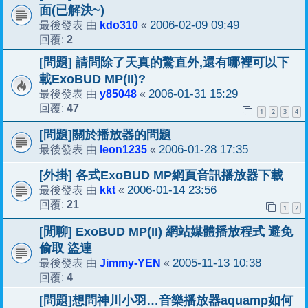
面(已解決~)
kdo310
2006-02-09 09:49
最後發表 由
«
2
回覆:
[問題] 請問除了天真的驚直外,還有哪裡可以下
載ExoBUD MP(II)?
y85048
2006-01-31 15:29
最後發表 由
«
47
回覆:
1
2
3
4
[問題]關於播放器的問題
leon1235
2006-01-28 17:35
最後發表 由
«
[外掛] 各式ExoBUD MP網頁音訊播放器下載
kkt
2006-01-14 23:56
最後發表 由
«
21
回覆:
1
2
[閒聊] ExoBUD MP(II) 網站媒體播放程式 避免
偷取 盜連
Jimmy-YEN
2005-11-13 10:38
最後發表 由
«
4
回覆:
[問題]想問神川小羽…音樂播放器aquamp如何