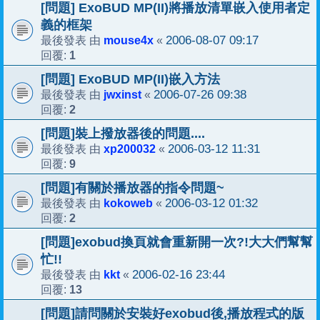
[問題] ExoBUD MP(II)將播放清單嵌入使用者定
義的框架
mouse4x
2006-08-07 09:17
最後發表 由
«
1
回覆:
[問題] ExoBUD MP(II)嵌入方法
jwxinst
2006-07-26 09:38
最後發表 由
«
2
回覆:
[問題]裝上撥放器後的問題....
xp200032
2006-03-12 11:31
最後發表 由
«
9
回覆:
[問題]有關於播放器的指令問題~
kokoweb
2006-03-12 01:32
最後發表 由
«
2
回覆:
[問題]exobud換頁就會重新開一次?!大大們幫幫
忙!!
kkt
2006-02-16 23:44
最後發表 由
«
13
回覆:
[問題]請問關於安裝好exobud後,播放程式的版