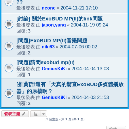
??
neone
2004-11-21 17:10
最後發表 由
«
[討論] 關於ExoBUD MP(II)的link問題
jason,yang
2004-11-19 09:24
最後發表 由
«
3
回覆:
[問題]ExoBUD MP(II)音樂問題
niki63
2004-07-06 00:02
最後發表 由
«
2
回覆:
[問題]請問exobud mp(II)
GeniusKiKi
2004-04-04 13:03
最後發表 由
«
1
回覆:
[推薦]誰還有「天真的驚直ExoBUD多媒體播放
器」的原檔啊？
GeniusKiKi
2004-04-03 21:53
最後發表 由
«
3
回覆:
發表主題
1
1
33 個主題 • 第
頁 (共
頁)