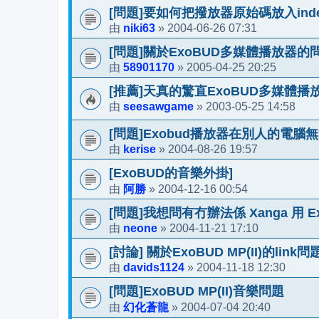
[問題]要如何把撥放器原始碼放入index
niki63
2004-06-26 07:31
由
»
[問題]關於ExoBUD多媒體播放器的
58901170
2005-04-25 20:25
由
»
[推薦]天真的驚直ExoBUD多媒體播
seesawgame
2003-05-25 14:58
由
»
[問題]Exobud播放器在別人的電腦
kerise
2004-08-26 19:57
由
»
[ExoBUD的音樂外掛]
阿勝
2004-12-16 00:54
由
»
[問題]我想問有冇辦法係 Xanga 用 Exo
neone
2004-11-21 17:10
由
»
[討論] 關於ExoBUD MP(II)的link問
davids1124
2004-11-18 12:30
由
»
[問題]ExoBUD MP(II)音樂問題
幻化蒼龍
2004-07-04 20:40
由
»