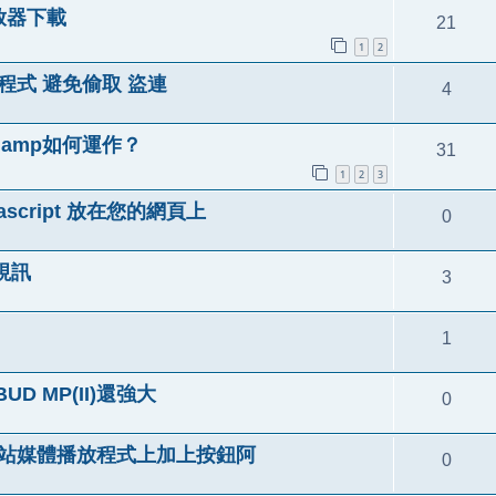
播放器下載
21
1
2
播放程式 避免偷取 盜連
4
uamp如何運作？
31
1
2
3
ascript 放在您的網頁上
0
看視訊
3
1
D MP(II)還強大
0
I) 網站媒體播放程式上加上按鈕阿
0