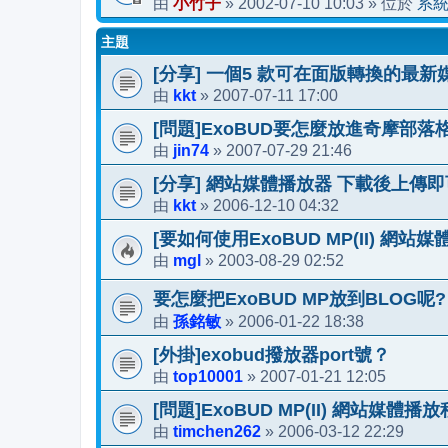
小竹子
2002-07-10 10:03
系
由
»
» 位於
主題
[分享] 一個5 款可在面版轉換的最
kkt
2007-07-11 17:00
由
»
[問題]ExoBUD要怎麼放進奇摩部落
jin74
2007-07-29 21:46
由
»
[分享] 網站媒體播放器 下載後上傳即
kkt
2006-12-10 04:32
由
»
[要如何使用ExoBUD MP(II) 網站
mgl
2003-08-29 02:52
由
»
要怎麼把ExoBUD MP放到BLOG呢?
孫銘敏
2006-01-22 18:38
由
»
[外掛]exobud撥放器port號？
top10001
2007-01-21 12:05
由
»
[問題]ExoBUD MP(II) 網站媒體播
timchen262
2006-03-12 22:29
由
»