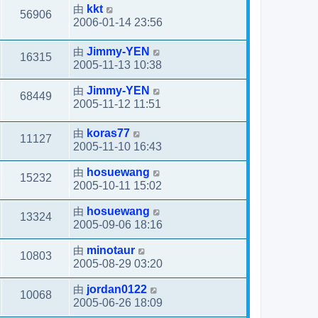
由
kkt
56906
2006-01-14 23:56
由
Jimmy-YEN
16315
2005-11-13 10:38
由
Jimmy-YEN
68449
2005-11-12 11:51
由
koras77
11127
2005-11-10 16:43
由
hosuewang
15232
2005-10-11 15:02
由
hosuewang
13324
2005-09-06 18:16
由
minotaur
10803
2005-08-29 03:20
由
jordan0122
10068
2005-06-26 18:09