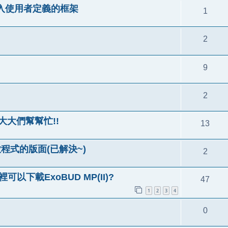
清單嵌入使用者定義的框架
1
2
9
2
!大大們幫幫忙!!
13
放程式的版面(已解決~)
2
以下載ExoBUD MP(II)?
47
1
2
3
4
0