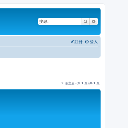
搜尋
進階搜尋
註冊
登入
1
1
33 個主題 • 第
頁 (共
頁)