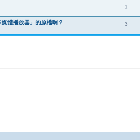
1
D多媒體播放器」的原檔啊？
3