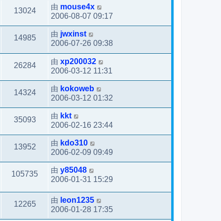
由
mouse4x
13024
2006-08-07 09:17
由
jwxinst
14985
2006-07-26 09:38
由
xp200032
26284
2006-03-12 11:31
由
kokoweb
14324
2006-03-12 01:32
由
kkt
35093
2006-02-16 23:44
由
kdo310
13952
2006-02-09 09:49
由
y85048
105735
2006-01-31 15:29
由
leon1235
12265
2006-01-28 17:35