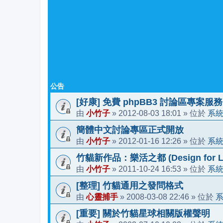
公告
[好康] 免費 phpBB3 討論區專案服務
小竹子
2012-08-03 18:01
系
由
»
» 位於
簡體中文討論專區正式開放
小竹子
2012-01-16 12:26
系
由
»
» 位於
竹貓新作品：樂活之都 (Design for Li
小竹子
2011-10-24 16:53
系
由
»
» 位於
[整理] 竹貓通用之發問格式
心靈捕手
2008-03-08 22:46
由
»
» 位於
[重要] 關於竹貓星球相關版權聲明