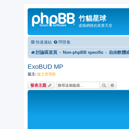
竹貓星球
虛擬網路的真實天堂
快速連結
問答集
討論區首頁
Non-phpBB specific
自由軟體
ExoBUD MP
版主:
版主管理群
搜尋
進階搜
發表主題