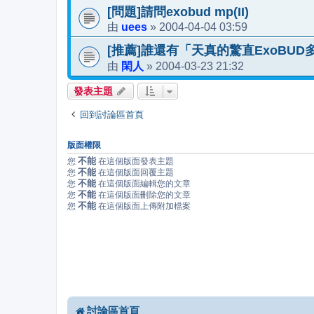
[問題]請問exobud mp(II)
uees
2004-04-04 03:59
由
»
[推薦]誰還有「天真的驚直ExoBU
閑人
2004-03-23 21:32
由
»
發表主題
回到討論區首頁
版面權限
不能
您
在這個版面發表主題
不能
您
在這個版面回覆主題
不能
您
在這個版面編輯您的文章
不能
您
在這個版面刪除您的文章
不能
您
在這個版面上傳附加檔案
討論區首頁