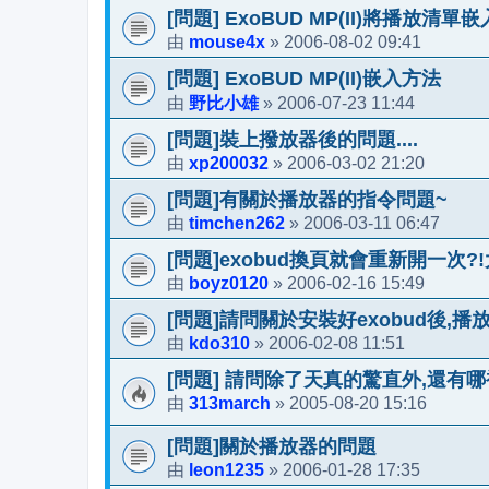
[問題] ExoBUD MP(II)將播放
mouse4x
2006-08-02 09:41
由
»
[問題] ExoBUD MP(II)嵌入方法
野比小雄
2006-07-23 11:44
由
»
[問題]裝上撥放器後的問題....
xp200032
2006-03-02 21:20
由
»
[問題]有關於播放器的指令問題~
timchen262
2006-03-11 06:47
由
»
[問題]exobud換頁就會重新開一次?
boyz0120
2006-02-16 15:49
由
»
[問題]請問關於安裝好exobud後,播
kdo310
2006-02-08 11:51
由
»
[問題] 請問除了天真的驚直外,還有哪裡可
313march
2005-08-20 15:16
由
»
[問題]關於播放器的問題
leon1235
2006-01-28 17:35
由
»