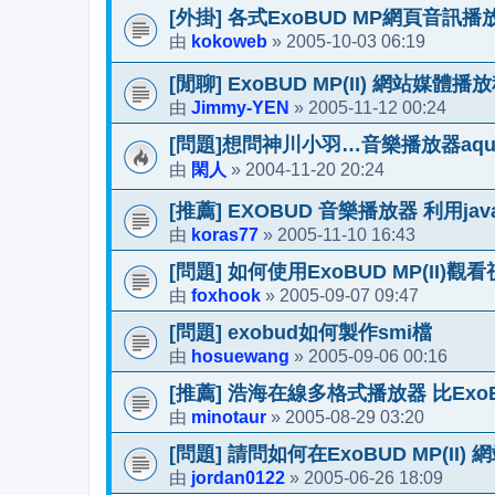
[外掛] 各式ExoBUD MP網頁音訊
kokoweb
2005-10-03 06:19
由
»
[閒聊] ExoBUD MP(II) 網站媒體
Jimmy-YEN
2005-11-12 00:24
由
»
[問題]想問神川小羽…音樂播放器aq
閑人
2004-11-20 20:24
由
»
[推薦] EXOBUD 音樂播放器 利用jav
koras77
2005-11-10 16:43
由
»
[問題] 如何使用ExoBUD MP(II)觀
foxhook
2005-09-07 09:47
由
»
[問題] exobud如何製作smi檔
hosuewang
2005-09-06 00:16
由
»
[推薦] 浩海在線多格式播放器 比ExoBU
minotaur
2005-08-29 03:20
由
»
[問題] 請問如何在ExoBUD MP(I
jordan0122
2005-06-26 18:09
由
»