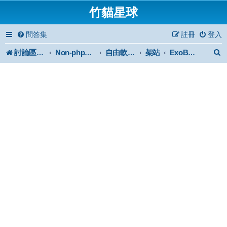
竹貓星球
問答集
註冊
登入
討論區首頁
架站
Non-phpBB specific
自由軟體或免費軟體
ExoBUD MP