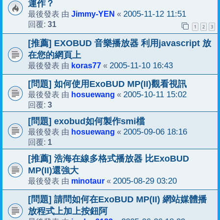
運作？
Jimmy-YEN
2005-11-12 11:51
最後發表 由
«
31
回覆:
1
2
3
[推薦] EXOBUD 音樂播放器 利用javascript 放
在您的網頁上
koras77
2005-11-10 16:43
最後發表 由
«
[問題] 如何使用ExoBUD MP(II)觀看視訊
hosuewang
2005-10-11 15:02
最後發表 由
«
3
回覆:
[問題] exobud如何製作smi檔
hosuewang
2005-09-06 18:16
最後發表 由
«
1
回覆:
[推薦] 浩海在線多格式播放器 比ExoBUD
MP(II)還強大
minotaur
2005-08-29 03:20
最後發表 由
«
[問題] 請問如何在ExoBUD MP(II) 網站媒體播
放程式上加上按鈕阿