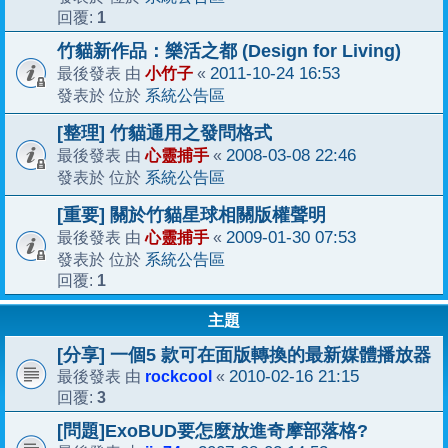
1
回覆:
竹貓新作品：樂活之都 (Design for Living)
小竹子
2011-10-24 16:53
最後發表 由
«
系統公告區
發表於 位於
[整理] 竹貓通用之發問格式
心靈捕手
2008-03-08 22:46
最後發表 由
«
系統公告區
發表於 位於
[重要] 關於竹貓星球相關版權聲明
心靈捕手
2009-01-30 07:53
最後發表 由
«
系統公告區
發表於 位於
1
回覆:
主題
[分享] 一個5 款可在面版轉換的最新媒體播放器
rockcool
2010-02-16 21:15
最後發表 由
«
3
回覆:
[問題]ExoBUD要怎麼放進奇摩部落格?