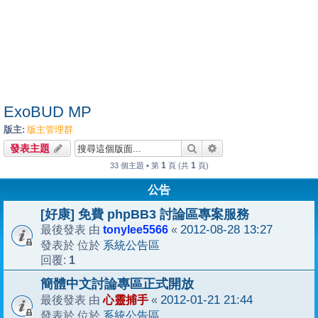
ExoBUD MP
版主:
版主管理群
搜尋
進階搜尋
發表主題
1
1
33 個主題 • 第
頁 (共
頁)
公告
[好康] 免費 phpBB3 討論區專案服務
tonylee5566
2012-08-28 13:27
最後發表 由
«
系統公告區
發表於 位於
1
回覆:
簡體中文討論專區正式開放
心靈捕手
2012-01-21 21:44
最後發表 由
«
系統公告區
發表於 位於