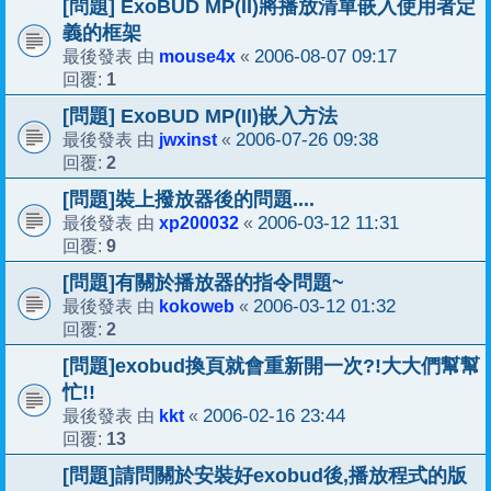
[問題] ExoBUD MP(II)將播放清單嵌入使用者定
義的框架
mouse4x
2006-08-07 09:17
最後發表 由
«
1
回覆:
[問題] ExoBUD MP(II)嵌入方法
jwxinst
2006-07-26 09:38
最後發表 由
«
2
回覆:
[問題]裝上撥放器後的問題....
xp200032
2006-03-12 11:31
最後發表 由
«
9
回覆:
[問題]有關於播放器的指令問題~
kokoweb
2006-03-12 01:32
最後發表 由
«
2
回覆:
[問題]exobud換頁就會重新開一次?!大大們幫幫
忙!!
kkt
2006-02-16 23:44
最後發表 由
«
13
回覆:
[問題]請問關於安裝好exobud後,播放程式的版