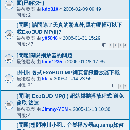
面(已解決~)
kdo310
2006-02-09 09:49
最後發表 由
«
2
回覆:
[問題] 請問除了天真的驚直外,還有哪裡可以下
載ExoBUD MP(II)?
y85048
2006-01-31 15:29
最後發表 由
«
47
回覆:
1
2
3
4
[問題]關於播放器的問題
leon1235
2006-01-28 17:35
最後發表 由
«
[外掛] 各式ExoBUD MP網頁音訊播放器下載
kkt
2006-01-14 23:56
最後發表 由
«
21
回覆:
1
2
[閒聊] ExoBUD MP(II) 網站媒體播放程式 避免
偷取 盜連
Jimmy-YEN
2005-11-13 10:38
最後發表 由
«
4
回覆:
[問題]想問神川小羽…音樂播放器aquamp如何