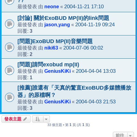
??
neone
2004-11-21 17:10
最後發表 由
«
[討論] 關於ExoBUD MP(II)的link問題
jason,yang
2004-11-19 09:24
最後發表 由
«
3
回覆:
[問題]ExoBUD MP(II)音樂問題
niki63
2004-07-06 00:02
最後發表 由
«
2
回覆:
[問題]請問exobud mp(II)
GeniusKiKi
2004-04-04 13:03
最後發表 由
«
1
回覆:
[推薦]誰還有「天真的驚直ExoBUD多媒體播放
器」的原檔啊？
GeniusKiKi
2004-04-03 21:53
最後發表 由
«
3
回覆:
發表主題
1
1
33 個主題 • 第
頁 (共
頁)
前往