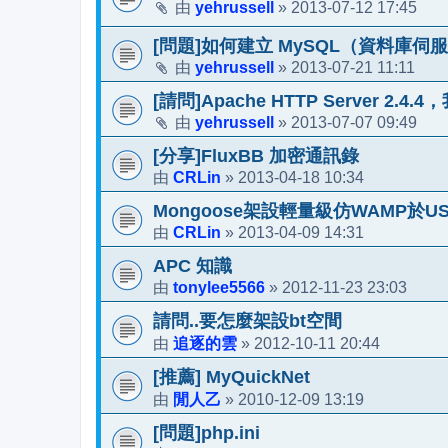
yehrussell
2013-07-12 17:45
由
»
[問題]如何建立 MySQL（資料庫伺
yehrussell
2013-07-21 11:11
由
»
[請問]Apache HTTP Server 2
yehrussell
2013-07-07 09:49
由
»
[分享]FluxBB 加密通訊錄
CRLin
2013-04-18 10:34
由
»
Mongoose架設輕量級仿WAMP於U
CRLin
2013-04-09 14:31
由
»
APC 知識
tonylee5566
2012-11-23 23:03
由
»
請問..要怎麼架設bt空間
追逐的雲
2012-10-11 20:44
由
»
[推薦] MyQuickNet
閒人乙
2010-12-09 13:19
由
»
[問題]php.ini