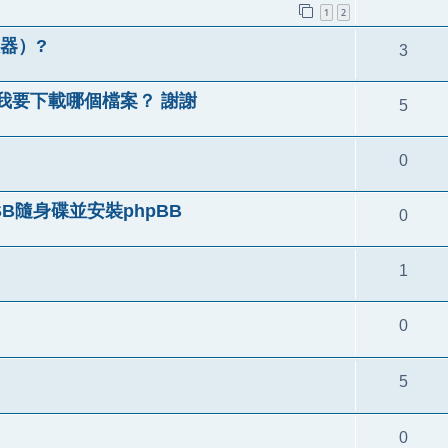
1
2
服器）?
3
.4.4，我要下載哪個檔案？ 謝謝
5
0
SB隨身碟並安裝phpBB
0
1
0
5
0