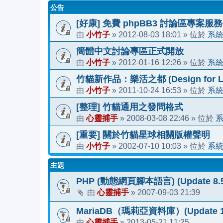
公告
[好康] 免費 phpBB3 討論區專案服務
小竹子
2012-08-03 18:01
系
由
»
» 位於
簡體中文討論專區正式開放
小竹子
2012-01-16 12:26
系
由
»
» 位於
竹貓新作品：樂活之都 (Design for Li
小竹子
2011-10-24 16:53
系
由
»
» 位於
[整理] 竹貓通用之發問格式
心靈捕手
2008-03-08 22:46
由
»
» 位於
[重要] 關於竹貓星球相關版權聲明
小竹子
2002-07-10 10:03
系
由
»
» 位於
主題
PHP (動態網頁腳本語言) (Update 8.5
心靈捕手
2007-09-03 21:39
由
»
MariaDB（瑪莉亞資料庫）(Update 12
心靈捕手
2013-05-21 11:25
由
»