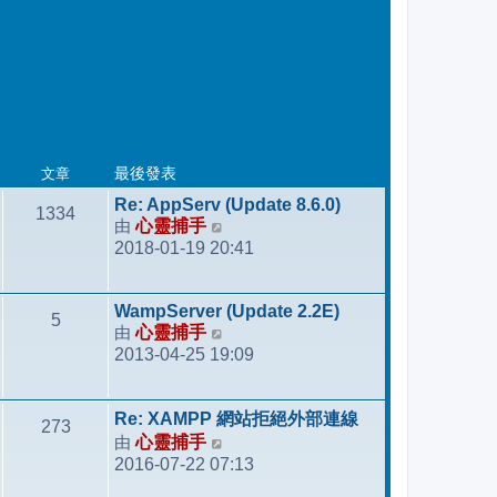
文章
最後發表
Re: AppServ (Update 8.6.0)
1334
由
心靈捕手
檢
2018-01-19 20:41
視
最
後
WampServer (Update 2.2E)
5
發
由
心靈捕手
檢
表
2013-04-25 19:09
視
最
後
Re: XAMPP 網站拒絕外部連線
273
發
由
心靈捕手
檢
表
2016-07-22 07:13
視
最