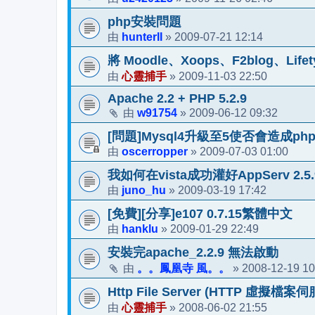
php安裝問題
hunterII
2009-07-21 12:14
由
»
將 Moodle、Xoops、F2blog、Lif
心靈捕手
2009-11-03 22:50
由
»
Apache 2.2 + PHP 5.2.9
w91754
2009-06-12 09:32
由
»
[問題]Mysql4升級至5使否會造成php
oscerropper
2009-07-03 01:00
由
»
我如何在vista成功灌好AppServ 2.5.
juno_hu
2009-03-19 17:42
由
»
[免費][分享]e107 0.7.15繁體中文
hanklu
2009-01-29 22:49
由
»
安裝完apache_2.2.9 無法啟動
。。鳳凰寺 風。。
2008-12-19 10
由
»
Http File Server (HTTP 虛擬檔案
心靈捕手
2008-06-02 21:55
由
»