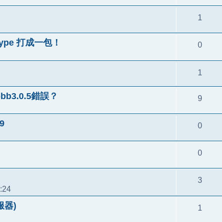
1
etype 打成一包！
0
1
bb3.0.5錯誤？
9
9
0
0
3
:24
伺服器)
1