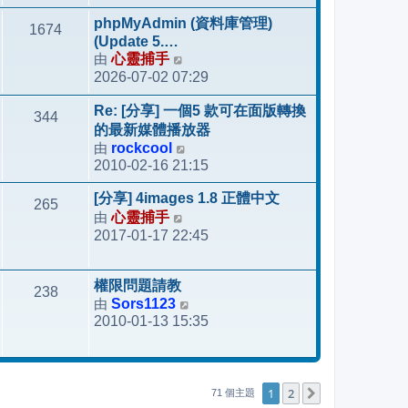
後
phpMyAdmin (資料庫管理)
1674
發
(Update 5.…
表
由
心靈捕手
檢
2026-07-02 07:29
視
最
Re: [分享] 一個5 款可在面版轉換
344
後
的最新媒體播放器
發
由
rockcool
檢
表
2010-02-16 21:15
視
最
[分享] 4images 1.8 正體中文
265
後
由
心靈捕手
檢
發
2017-01-17 22:45
視
表
最
後
權限問題請教
238
發
由
Sors1123
檢
表
2010-01-13 15:35
視
最
後
發
1
2
下一頁
71 個主題
表