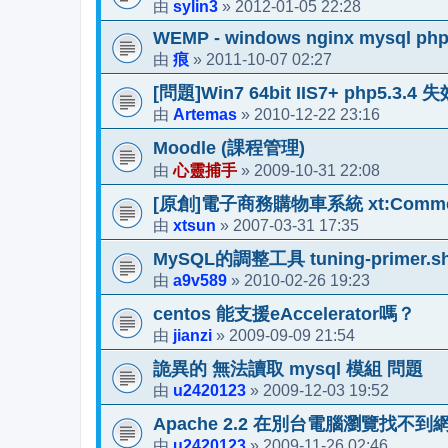
sylin3
2012-01-05 22:28
由
»
WEMP - windows nginx mysql ph
痕
2011-10-07 02:27
由
»
[問題]Win7 64bit IIS7+ php5.3.4 
Artemas
2010-12-22 23:16
由
»
Moodle (課程管理)
心靈捕手
2009-10-31 22:08
由
»
[原創]電子商務購物車系統 xt:Commer
xtsun
2007-03-31 17:35
由
»
MySQL的調整工具 tuning-primer.s
a9v589
2010-02-26 19:23
由
»
centos 能支援eAccelerator嗎？
jianzi
2009-09-09 21:54
由
»
詭異的 無法讀取 mysql 模組 問題
u2420123
2009-12-03 19:52
由
»
Apache 2.2 在別台電腦瀏覽找不
u2420123
2009-11-26 02:46
由
»