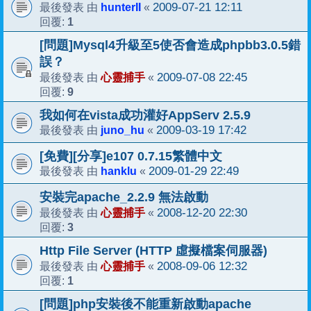
hunterII
2009-07-21 12:11
最後發表 由
«
1
回覆:
[問題]Mysql4升級至5使否會造成phpbb3.0.5錯
誤？
心靈捕手
2009-07-08 22:45
最後發表 由
«
9
回覆:
我如何在vista成功灌好AppServ 2.5.9
juno_hu
2009-03-19 17:42
最後發表 由
«
[免費][分享]e107 0.7.15繁體中文
hanklu
2009-01-29 22:49
最後發表 由
«
安裝完apache_2.2.9 無法啟動
心靈捕手
2008-12-20 22:30
最後發表 由
«
3
回覆:
Http File Server (HTTP 虛擬檔案伺服器)
心靈捕手
2008-09-06 12:32
最後發表 由
«
1
回覆:
[問題]php安裝後不能重新啟動apache