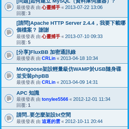
[問題]如何建立 MySQL（資料庫伺服器）?
心靈捕手
2013-07-22 13:06
最後發表 由
«
3
回覆:
[請問]Apache HTTP Server 2.4.4，我要下載哪
個檔案？ 謝謝
心靈捕手
2013-07-10 09:33
最後發表 由
«
5
回覆:
[分享]FluxBB 加密通訊錄
CRLin
2013-04-18 10:34
最後發表 由
«
Mongoose架設輕量級仿WAMP於USB隨身碟
並安裝phpBB
CRLin
2013-04-09 14:31
最後發表 由
«
APC 知識
tonylee5566
2012-12-01 11:34
最後發表 由
«
1
回覆:
請問..要怎麼架設bt空間
追逐的雲
2012-10-11 20:44
最後發表 由
«