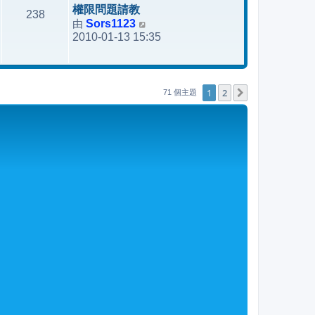
後
權限問題請教
238
發
由
Sors1123
檢
表
2010-01-13 15:35
視
最
後
發
1
2
下一頁
71 個主題
表