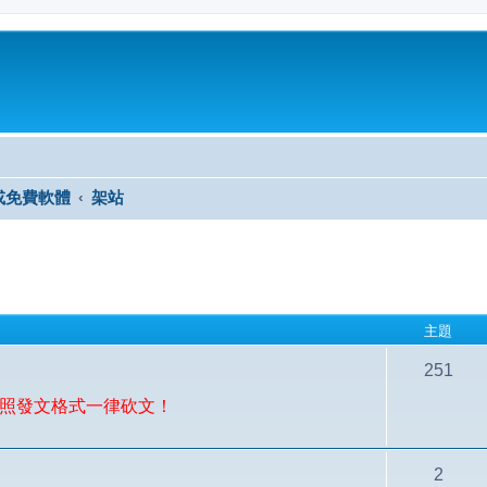
或免費軟體
架站
主題
251
有按照發文格式一律砍文！
2