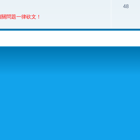
48
相關問題一律砍文！
尋