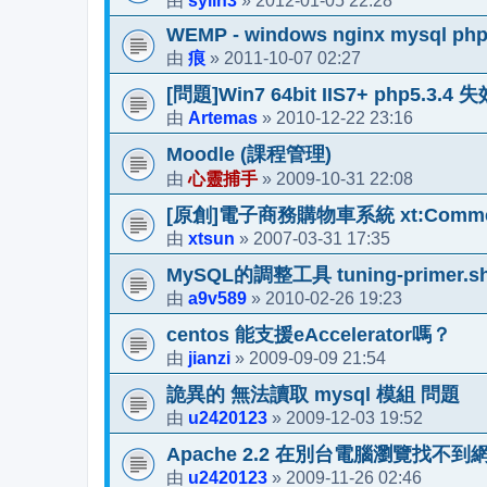
sylin3
2012-01-05 22:28
由
»
WEMP - windows nginx mysql ph
痕
2011-10-07 02:27
由
»
[問題]Win7 64bit IIS7+ php5.3.4 
Artemas
2010-12-22 23:16
由
»
Moodle (課程管理)
心靈捕手
2009-10-31 22:08
由
»
[原創]電子商務購物車系統 xt:Commer
xtsun
2007-03-31 17:35
由
»
MySQL的調整工具 tuning-primer.s
a9v589
2010-02-26 19:23
由
»
centos 能支援eAccelerator嗎？
jianzi
2009-09-09 21:54
由
»
詭異的 無法讀取 mysql 模組 問題
u2420123
2009-12-03 19:52
由
»
Apache 2.2 在別台電腦瀏覽找不
u2420123
2009-11-26 02:46
由
»