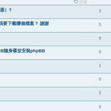
1
2
服器）?
3
.4.4，我要下載哪個檔案？ 謝謝
5
0
SB隨身碟並安裝phpBB
0
1
0
5
0