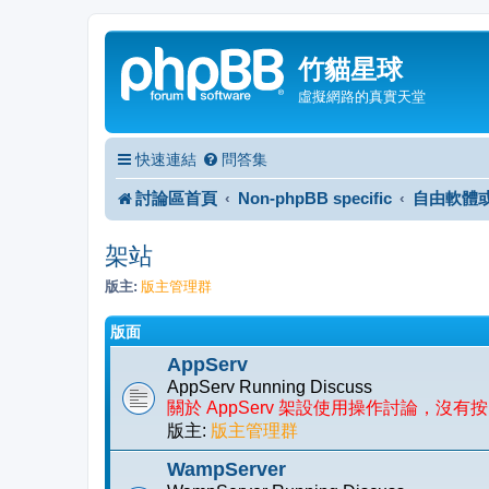
竹貓星球
虛擬網路的真實天堂
快速連結
問答集
討論區首頁
Non-phpBB specific
自由軟體
架站
版主:
版主管理群
版面
AppServ
AppServ Running Discuss
關於 AppServ 架設使用操作討論，沒
版主:
版主管理群
WampServer