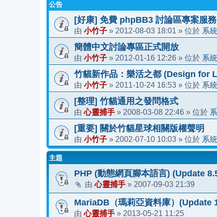
公告
[好康] 免費 phpBB3 討論區專案服務
小竹子
2012-08-03 18:01
系
由
»
» 位於
簡體中文討論專區正式開放
小竹子
2012-01-16 12:26
系
由
»
» 位於
竹貓新作品：樂活之都 (Design for Li
小竹子
2011-10-24 16:53
系
由
»
» 位於
[整理] 竹貓通用之發問格式
心靈捕手
2008-03-08 22:46
由
»
» 位於
[重要] 關於竹貓星球相關版權聲明
小竹子
2002-07-10 10:03
系
由
»
» 位於
主題
PHP (動態網頁腳本語言) (Update 8.5
心靈捕手
2007-09-03 21:39
由
»
MariaDB（瑪莉亞資料庫）(Update 12
心靈捕手
2013-05-21 11:25
由
»