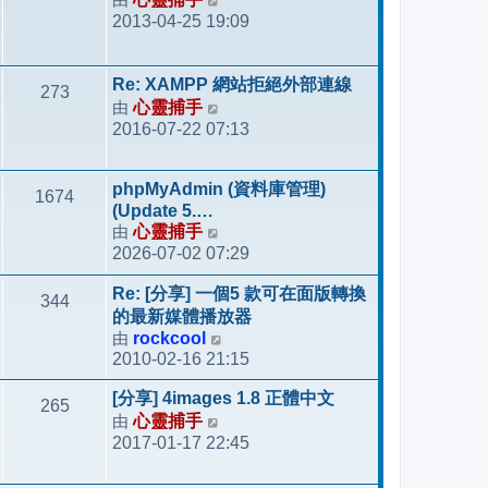
檢
表
2013-04-25 19:09
視
最
後
Re: XAMPP 網站拒絕外部連線
273
發
由
心靈捕手
檢
表
2016-07-22 07:13
視
最
後
phpMyAdmin (資料庫管理)
1674
發
(Update 5.…
表
由
心靈捕手
檢
2026-07-02 07:29
視
最
Re: [分享] 一個5 款可在面版轉換
344
後
的最新媒體播放器
發
由
rockcool
檢
表
2010-02-16 21:15
視
最
[分享] 4images 1.8 正體中文
265
後
由
心靈捕手
檢
發
2017-01-17 22:45
視
表
最