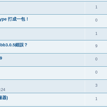
1
etype 打成一包！
0
1
bb3.0.5錯誤？
9
9
0
0
3
:24
伺服器)
1