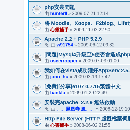
php安裝問題
hunterII
2009-07-21 12:14
由
»
將 Moodle、Xoops、F2blog、Lif
心靈捕手
2009-11-03 22:50
由
»
Apache 2.2 + PHP 5.2.9
w91754
2009-06-12 09:32
由
»
[問題]Mysql4升級至5使否會造成php
oscerropper
2009-07-03 01:00
由
»
我如何在vista成功灌好AppServ 2.5.
juno_hu
2009-03-19 17:42
由
»
[免費][分享]e107 0.7.15繁體中文
hanklu
2009-01-29 22:49
由
»
安裝完apache_2.2.9 無法啟動
。。鳳凰寺 風。。
2008-12-19 10
由
»
Http File Server (HTTP 虛擬檔案
心靈捕手
2008-06-02 21:55
由
»