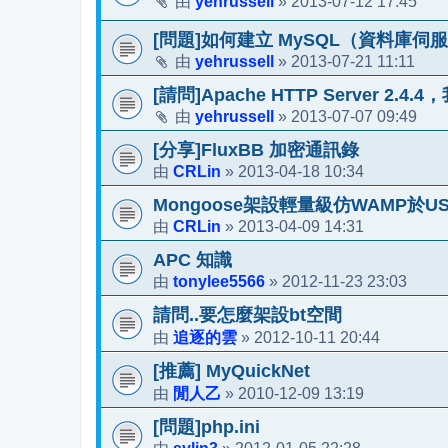
yehrussell
2013-07-12 17:45
由
»
[問題]如何建立 MySQL（資料庫伺
yehrussell
2013-07-21 11:11
由
»
[請問]Apache HTTP Server 2
yehrussell
2013-07-07 09:49
由
»
[分享]FluxBB 加密通訊錄
CRLin
2013-04-18 10:34
由
»
Mongoose架設輕量級仿WAMP於U
CRLin
2013-04-09 14:31
由
»
APC 知識
tonylee5566
2012-11-23 23:03
由
»
請問..要怎麼架設bt空間
追逐的雲
2012-10-11 20:44
由
»
[推薦] MyQuickNet
閒人乙
2010-12-09 13:19
由
»
[問題]php.ini