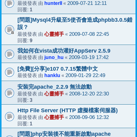
hunterII
2009-07-21 12:11
最後發表 由
«
1
回覆:
[問題]Mysql4升級至5使否會造成phpbb3.0.5錯
誤？
心靈捕手
2009-07-08 22:45
最後發表 由
«
9
回覆:
我如何在vista成功灌好AppServ 2.5.9
juno_hu
2009-03-19 17:42
最後發表 由
«
[免費][分享]e107 0.7.15繁體中文
hanklu
2009-01-29 22:49
最後發表 由
«
安裝完apache_2.2.9 無法啟動
心靈捕手
2008-12-20 22:30
最後發表 由
«
3
回覆:
Http File Server (HTTP 虛擬檔案伺服器)
心靈捕手
2008-09-06 12:32
最後發表 由
«
1
回覆:
[問題]php安裝後不能重新啟動apache