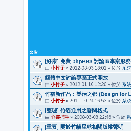
公告
[好康] 免費 phpBB3 討論區專案服務
小竹子
2012-08-03 18:01
系
由
»
» 位於
簡體中文討論專區正式開放
小竹子
2012-01-16 12:26
系
由
»
» 位於
竹貓新作品：樂活之都 (Design for Li
小竹子
2011-10-24 16:53
系
由
»
» 位於
[整理] 竹貓通用之發問格式
心靈捕手
2008-03-08 22:46
由
»
» 位於
[重要] 關於竹貓星球相關版權聲明