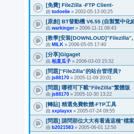
[免費] FileZilla -FTP Client-
todoelie
2002-05-13 00:25
由
»
[原創] BT發動機 V6.55 (自製繁中化
warkinger
2006-11-11 08:43
由
»
[教學]安装[DOWNLOUD]"Filezill
MILK
2006-05-05 17:40
由
»
[分享]Gigaget
柏直瓜子
2006-03-03 15:32
由
»
[問題]"FileZilla"的站台管理員?
js88170
2005-11-09 20:01
由
»
[問題] 哪裡可下載"FileZilla"繁體版
js88170
2005-10-30 13:22
由
»
[轉貼] 精選免費軟體‧FTP工具
xxplayxx
2005-07-24 09:55
由
»
[問題] 請問那位大大有看過這種"檔
b2021583
2005-06-01 12:50
由
»