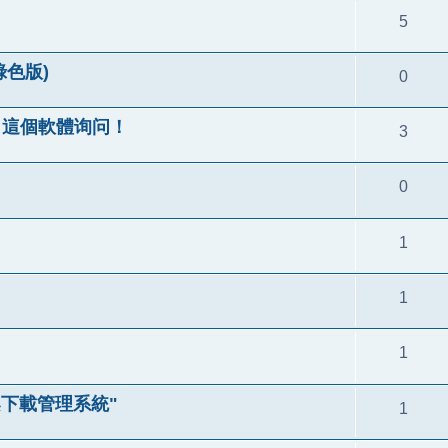
5
綠色版)
0
a", 這個軟體询问！
3
0
1
1
1
案下載管理系統"
1