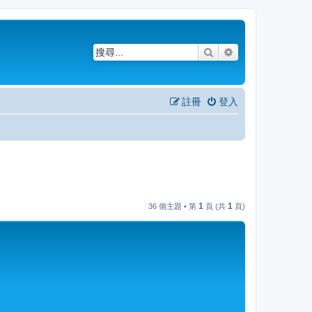
搜尋
進階搜尋
註冊
登入
1
1
36 個主題 • 第
頁 (共
頁)