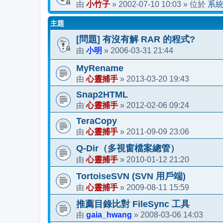
小竹子
2002-07-10 10:03
系
由
»
» 位於
主題
[問題] 有沒有解 RAR 的程式?
小明
2006-03-31 21:44
由
»
MyRename
心靈捕手
2013-03-20 19:43
由
»
Snap2HTML
心靈捕手
2012-02-06 09:24
由
»
TeraCopy
心靈捕手
2011-09-09 23:06
由
»
Q-Dir（多視窗檔案總管）
心靈捕手
2010-01-12 21:20
由
»
TortoiseSVN (SVN 用戶端)
心靈捕手
2009-08-11 15:59
由
»
推薦目錄比對 FileSync 工具
gaia_hwang
2008-03-06 14:03
由
»