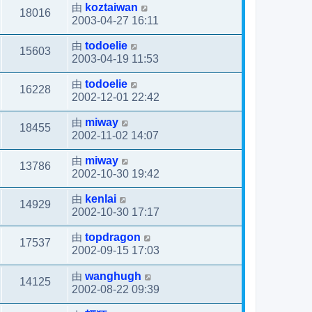
由
koztaiwan
18016
2003-04-27 16:11
由
todoelie
15603
2003-04-19 11:53
由
todoelie
16228
2002-12-01 22:42
由
miway
18455
2002-11-02 14:07
由
miway
13786
2002-10-30 19:42
由
kenlai
14929
2002-10-30 17:17
由
topdragon
17537
2002-09-15 17:03
由
wanghugh
14125
2002-08-22 09:39