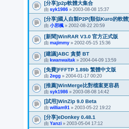
[分享]p2p軟體大集合
syk1986
2003-08-08 15:37
由
»
[分享]國人自製P2P(類似Kuro的軟
小邪楓
2002-08-22 20:59
由
»
[新聞]WinRAR V3.0 官方正式版
majimmy
2002-05-15 15:36
由
»
[建議]ABC 貪婪 BT
kwanwaitak
2004-04-09 13:59
由
»
[免費]FFFTP 1.89b 繁體中文版
2egg
2004-01-17 00:20
由
»
[推薦]WinMerge比對檔案更容易
syk1986
2003-08-08 14:42
由
»
[試用]WinZip 9.0 Beta
william91
2003-05-22 19:22
由
»
[分享]eDonkey 0.48.1
Yanzi
2003-05-04 17:12
由
»