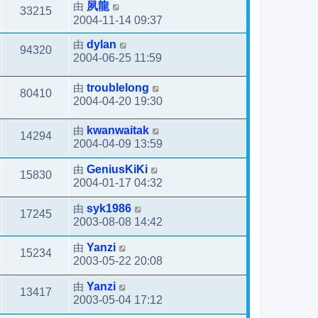
由
夙龍
33215
2004-11-14 09:37
由
dylan
94320
2004-06-25 11:59
由
troublelong
80410
2004-04-20 19:30
由
kwanwaitak
14294
2004-04-09 13:59
由
GeniusKiKi
15830
2004-01-17 04:32
由
syk1986
17245
2003-08-08 14:42
由
Yanzi
15234
2003-05-22 20:08
由
Yanzi
13417
2003-05-04 17:12