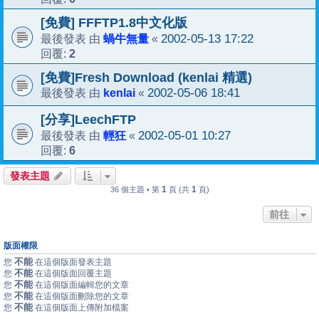
[免費] FFFTP1.8中文化版
蝸牛無量
2002-05-13 17:22
最後發表 由
«
2
回覆:
[免費]Fresh Download (kenlai 精選)
kenlai
2002-05-06 18:41
最後發表 由
«
[分享]LeechFTP
輕狂
2002-05-01 10:27
最後發表 由
«
6
回覆:
發表主題
1
1
36 個主題 • 第
頁 (共
頁)
前往
版面權限
不能
您
在這個版面發表主題
不能
您
在這個版面回覆主題
不能
您
在這個版面編輯您的文章
不能
您
在這個版面刪除您的文章
不能
您
在這個版面上傳附加檔案