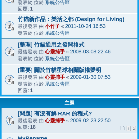
系統公告區
發表於 位於
1
回覆:
竹貓新作品：樂活之都 (Design for Living)
小竹子
2011-10-24 16:53
最後發表 由
«
系統公告區
發表於 位於
[整理] 竹貓通用之發問格式
心靈捕手
2008-03-08 22:46
最後發表 由
«
系統公告區
發表於 位於
[重要] 關於竹貓星球相關版權聲明
心靈捕手
2009-01-30 07:53
最後發表 由
«
系統公告區
發表於 位於
1
回覆:
主題
[問題] 有沒有解 RAR 的程式?
心靈捕手
2009-02-23 22:50
最後發表 由
«
18
回覆:
1
2
MyRename