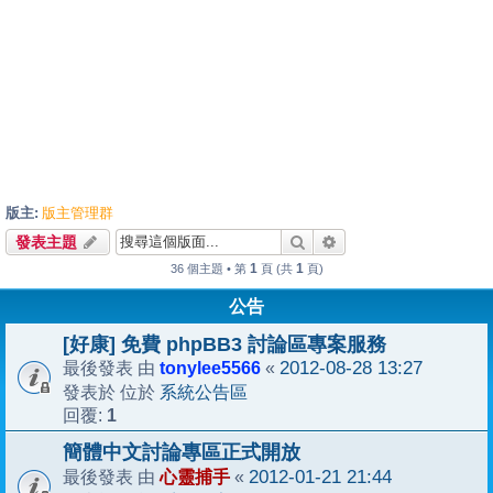
版主:
版主管理群
搜尋
進階搜尋
發表主題
1
1
36 個主題 • 第
頁 (共
頁)
公告
[好康] 免費 phpBB3 討論區專案服務
tonylee5566
2012-08-28 13:27
最後發表 由
«
系統公告區
發表於 位於
1
回覆:
簡體中文討論專區正式開放
心靈捕手
2012-01-21 21:44
最後發表 由
«