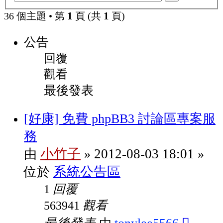
階
尋
1
1
36 個主題 • 第
頁 (共
頁)
搜
尋
公告
回覆
觀看
最後發表
[好康] 免費 phpBB3 討論區專案服
務
小竹子
2012-08-03 18:01
由
»
»
系統公告區
位於
回覆
1
觀看
563941