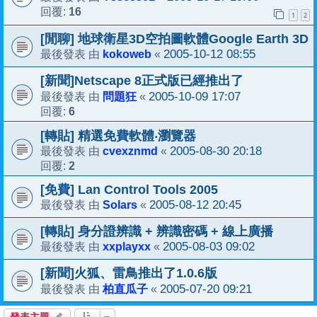
16
回覆:
1
2
[閒聊] 地球衛星3D空拍圖軟體Google Earth 3D
kokoweb
2005-10-12 08:55
最後發表 由
«
[新聞]Netscape 8正式版已經推出了
問題狂
2005-10-09 17:07
最後發表 由
«
6
回覆:
[轉貼] 精選免費軟體‧瀏覽器
cvexznmd
2005-08-30 20:18
最後發表 由
«
2
回覆:
[免費] Lan Control Tools 2005
Solars
2005-08-12 20:45
最後發表 由
«
[轉貼] 身分證辨識 + 辨識密碼 + 線上廣播
xxplayxx
2005-08-03 09:02
最後發表 由
«
[新聞]火狐、雷鳥推出了1.0.6版
柏直瓜子
2005-07-20 09:21
最後發表 由
«
發表主題