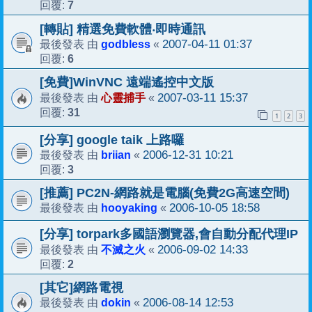
7
回覆:
[轉貼] 精選免費軟體‧即時通訊
godbless
2007-04-11 01:37
最後發表 由
«
6
回覆:
[免費]WinVNC 遠端遙控中文版
心靈捕手
2007-03-11 15:37
最後發表 由
«
31
回覆:
1
2
3
[分享] google taik 上路囉
briian
2006-12-31 10:21
最後發表 由
«
3
回覆:
[推薦] PC2N-網路就是電腦(免費2G高速空間)
hooyaking
2006-10-05 18:58
最後發表 由
«
[分享] torpark多國語瀏覽器,會自動分配代理IP
不滅之火
2006-09-02 14:33
最後發表 由
«
2
回覆:
[其它]網路電視
dokin
2006-08-14 12:53
最後發表 由
«