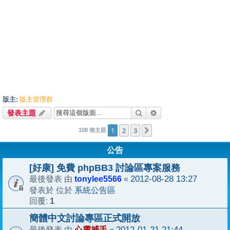
版主:
版主管理群
搜尋
進階搜尋
發表主題
1
2
3
下一頁
108 個主題
公告
[好康] 免費 phpBB3 討論區專案服務
tonylee5566
2012-08-28 13:27
最後發表 由
«
系統公告區
發表於 位於
1
回覆:
簡體中文討論專區正式開放
心靈捕手
2012-01-21 21:44
最後發表 由
«