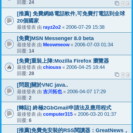
24
回覆:
1
2
[推薦] 免費網絡電話軟件,可免費打電話到全球
20個國家
rayz2o2
2006-07-29 15:38
最後發表 由
«
[免費]MSN Messenger 8.0 beta
Meowmeow
2006-07-03 01:34
最後發表 由
«
14
回覆:
[免費]重裝上陣:Mozilla Firefox 瀏覽器
chiouss
2006-04-25 18:44
最後發表 由
«
28
回覆:
1
2
[問題]關於VNC java..
吉川拓也
2006-04-07 17:29
最後發表 由
«
2
回覆:
[轉貼] 終極2GbGmail申請法及應用程式
computer315
2006-03-20 01:37
最後發表 由
«
6
回覆:
[推薦]免費免安裝的RSS閱讀器：GreatNews，