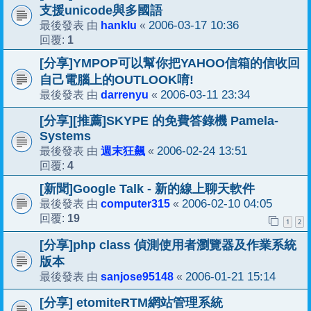
支援unicode與多國語
hanklu
2006-03-17 10:36
最後發表 由
«
1
回覆:
[分享]YMPOP可以幫你把YAHOO信箱的信收回
自己電腦上的OUTLOOK唷!
darrenyu
2006-03-11 23:34
最後發表 由
«
[分享][推薦]SKYPE 的免費答錄機 Pamela-
Systems
週末狂飆
2006-02-24 13:51
最後發表 由
«
4
回覆:
[新聞]Google Talk - 新的線上聊天軟件
computer315
2006-02-10 04:05
最後發表 由
«
19
回覆:
1
2
[分享]php class 偵測使用者瀏覽器及作業系統
版本
sanjose95148
2006-01-21 15:14
最後發表 由
«
[分享] etomiteRTM網站管理系統