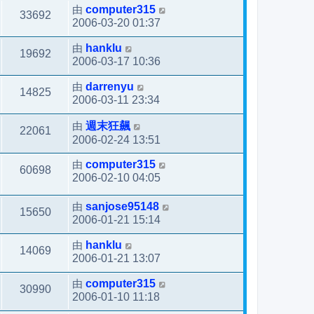
由
computer315
33692
2006-03-20 01:37
由
hanklu
19692
2006-03-17 10:36
由
darrenyu
14825
2006-03-11 23:34
由
週末狂飆
22061
2006-02-24 13:51
由
computer315
60698
2006-02-10 04:05
由
sanjose95148
15650
2006-01-21 15:14
由
hanklu
14069
2006-01-21 13:07
由
computer315
30990
2006-01-10 11:18