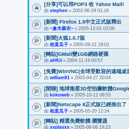
[分享]可以用POP3 收 Yahoo Mail!
stephen
2002-06-29 01:16
由
»
[新聞] Firefox 1.5中文正式版釋出
~倉木麻衣~
2005-12-01 03:06
由
»
[新聞]火狐1.0.7版
柏直瓜子
2005-09-21 18:01
由
»
[轉貼]GMail變1GB網路硬碟
aHfUi
2004-11-19 00:57
由
»
[免費]WinVNC(全球受歡迎的遠端桌
william91
2003-04-27 20:04
由
»
[閒聊] 地球衛星3D空拍圖軟體Google E
kokoweb
2005-10-12 08:55
由
»
[新聞]Netscape 8正式版已經推出了
柏直瓜子
2005-05-20 12:24
由
»
[轉貼] 精選免費軟體‧瀏覽器
xxplayxx
2005-08-08 19:23
由
»