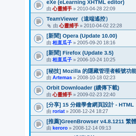
eXe (eLearning XHTML editor)
心靈捕手
2010-04-28 22:09
由
»
TeamViewer（遠端遙控）
心靈捕手
2010-04-02 22:28
由
»
[新聞] Opera (Update 10.00)
柏直瓜子
2005-09-20 18:16
由
»
[新聞] Firefox (Update 3.5)
柏直瓜子
2006-10-24 10:25
由
»
[秘技] Mozilla 的隱藏管理者帳號功
Artemas
2008-10-18 02:23
由
»
Orbit Downloader (續傳下載)
心靈捕手
2009-02-23 22:40
由
»
[分享] 15 分鐘學會網頁設計 - HTML
roriat
2008-12-24 18:27
由
»
[推薦]GreenBrowser v4.8.1211 繁
keroro
2008-12-14 09:13
由
»