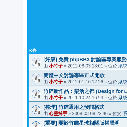
公告
[好康] 免費 phpBB3 討論區專案服務
小竹子
2012-08-03 18:01
系
由
»
» 位於
簡體中文討論專區正式開放
小竹子
2012-01-16 12:26
系
由
»
» 位於
竹貓新作品：樂活之都 (Design for Li
小竹子
2011-10-24 16:53
系
由
»
» 位於
[整理] 竹貓通用之發問格式
心靈捕手
2008-03-08 22:46
由
»
» 位於
[重要] 關於竹貓星球相關版權聲明