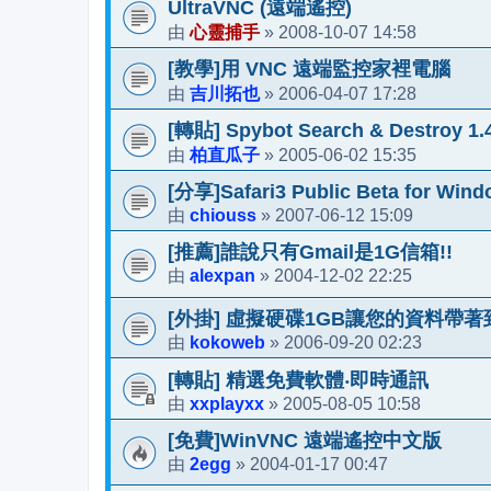
UltraVNC (遠端遙控)
心靈捕手
2008-10-07 14:58
由
»
[教學]用 VNC 遠端監控家裡電腦
吉川拓也
2006-04-07 17:28
由
»
[轉貼] Spybot Search & Destroy 1.4
柏直瓜子
2005-06-02 15:35
由
»
[分享]Safari3 Public Beta for Win
chiouss
2007-06-12 15:09
由
»
[推薦]誰說只有Gmail是1G信箱!!
alexpan
2004-12-02 22:25
由
»
[外掛] 虛擬硬碟1GB讓您的資料帶
kokoweb
2006-09-20 02:23
由
»
[轉貼] 精選免費軟體‧即時通訊
xxplayxx
2005-08-05 10:58
由
»
[免費]WinVNC 遠端遙控中文版
2egg
2004-01-17 00:47
由
»