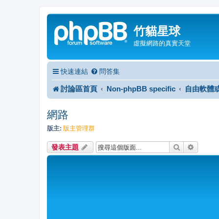
竹貓星球
虛擬網路的真實天堂
快速連結
問答集
討論區首頁
Non-phpBB specific
自由軟體
網路
版主:
版主管理群
搜尋
進階搜
發表主題