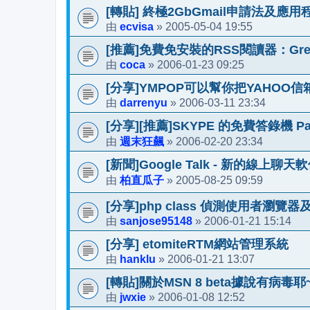
[轉貼] 終極2GbGmail申請法及應用
ecvisa
2005-05-04 19:55
由
»
[推薦]免費免安裝的RSS閱讀器：Grea
coca
2006-01-23 09:25
由
»
[分享]YMPOP可以幫你把YAHOO
darrenyu
2006-03-11 23:34
由
»
[分享][推薦]SKYPE 的免費答錄機 Pam
週末狂飆
2006-02-20 23:34
由
»
[新聞]Google Talk - 新的線上聊天
柏直瓜子
2005-08-25 09:59
由
»
[分享]php class 偵測使用者瀏覽
sanjose95148
2006-01-21 15:14
由
»
[分享] etomiteRTM網站管理系統
hanklu
2006-01-21 13:07
由
»
[轉貼]關於MSN 8 beta據說有病毒耶
jwxie
2006-01-08 12:52
由
»