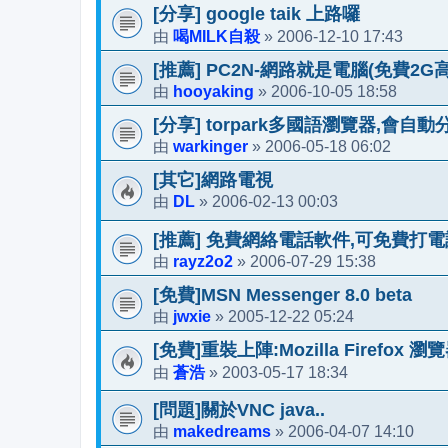
[分享] google taik 上路囉
喝MILK自殺
2006-12-10 17:43
由
»
[推薦] PC2N-網路就是電腦(免費2G
hooyaking
2006-10-05 18:58
由
»
[分享] torpark多國語瀏覽器,會自動
warkinger
2006-05-18 06:02
由
»
[其它]網路電視
DL
2006-02-13 00:03
由
»
[推薦] 免費網絡電話軟件,可免費打
rayz2o2
2006-07-29 15:38
由
»
[免費]MSN Messenger 8.0 beta
jwxie
2005-12-22 05:24
由
»
[免費]重裝上陣:Mozilla Firefox 瀏
蒼浩
2003-05-17 18:34
由
»
[問題]關於VNC java..
makedreams
2006-04-07 14:10
由
»