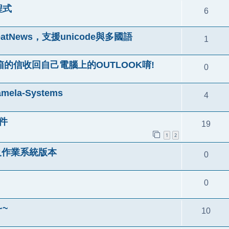
程式
6
tNews，支援unicode與多國語
1
信箱的信收回自己電腦上的OUTLOOK唷!
0
ela-Systems
4
軟件
19
1
2
器及作業系統版本
0
0
~~
10