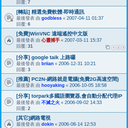
7
回覆:
[轉貼] 精選免費軟體‧即時通訊
godbless
2007-04-11 01:37
最後發表 由
«
6
回覆:
[免費]WinVNC 遠端遙控中文版
心靈捕手
2007-03-11 15:37
最後發表 由
«
31
回覆:
1
2
3
[分享] google taik 上路囉
briian
2006-12-31 10:21
最後發表 由
«
3
回覆:
[推薦] PC2N-網路就是電腦(免費2G高速空間)
hooyaking
2006-10-05 18:58
最後發表 由
«
[分享] torpark多國語瀏覽器,會自動分配代理IP
不滅之火
2006-09-02 14:33
最後發表 由
«
2
回覆:
[其它]網路電視
dokin
2006-08-14 12:53
最後發表 由
«