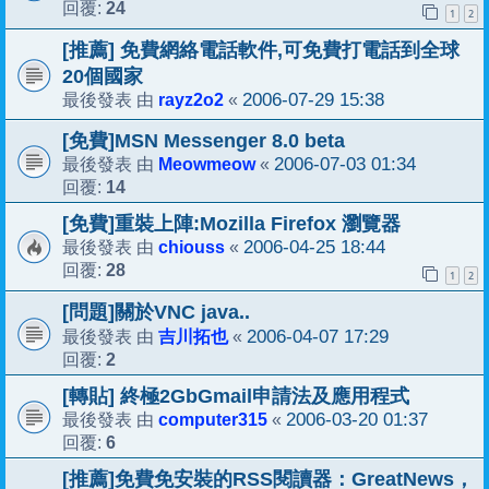
24
回覆:
1
2
[推薦] 免費網絡電話軟件,可免費打電話到全球
20個國家
rayz2o2
2006-07-29 15:38
最後發表 由
«
[免費]MSN Messenger 8.0 beta
Meowmeow
2006-07-03 01:34
最後發表 由
«
14
回覆:
[免費]重裝上陣:Mozilla Firefox 瀏覽器
chiouss
2006-04-25 18:44
最後發表 由
«
28
回覆:
1
2
[問題]關於VNC java..
吉川拓也
2006-04-07 17:29
最後發表 由
«
2
回覆:
[轉貼] 終極2GbGmail申請法及應用程式
computer315
2006-03-20 01:37
最後發表 由
«
6
回覆:
[推薦]免費免安裝的RSS閱讀器：GreatNews，