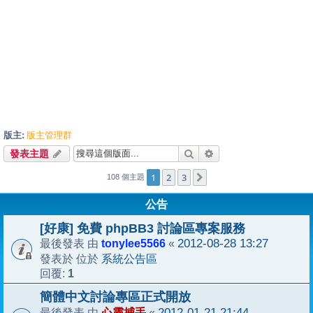
版主:
版主管理群
搜尋
進階搜尋
發表主題
1
2
3
下一頁
108 個主題
公告
[好康] 免費 phpBB3 討論區專案服務
tonylee5566
2012-08-28 13:27
最後發表 由
«
系統公告區
發表於 位於
1
回覆:
簡體中文討論專區正式開放
心靈捕手
2012-01-21 21:44
最後發表 由
«