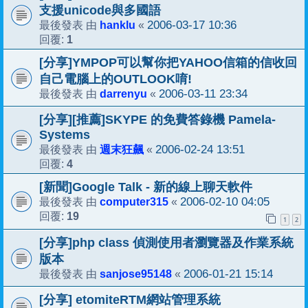
支援unicode與多國語
hanklu
2006-03-17 10:36
最後發表 由
«
1
回覆:
[分享]YMPOP可以幫你把YAHOO信箱的信收回
自己電腦上的OUTLOOK唷!
darrenyu
2006-03-11 23:34
最後發表 由
«
[分享][推薦]SKYPE 的免費答錄機 Pamela-
Systems
週末狂飆
2006-02-24 13:51
最後發表 由
«
4
回覆:
[新聞]Google Talk - 新的線上聊天軟件
computer315
2006-02-10 04:05
最後發表 由
«
19
回覆:
1
2
[分享]php class 偵測使用者瀏覽器及作業系統
版本
sanjose95148
2006-01-21 15:14
最後發表 由
«
[分享] etomiteRTM網站管理系統