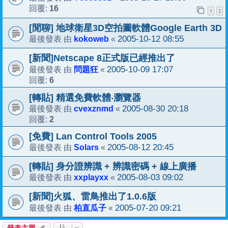
16
回覆:
1
2
[閒聊] 地球衛星3D空拍圖軟體Google Earth 3D
kokoweb
2005-10-12 08:55
最後發表 由
«
[新聞]Netscape 8正式版已經推出了
問題狂
2005-10-09 17:07
最後發表 由
«
6
回覆:
[轉貼] 精選免費軟體‧瀏覽器
cvexznmd
2005-08-30 20:18
最後發表 由
«
2
回覆:
[免費] Lan Control Tools 2005
Solars
2005-08-12 20:45
最後發表 由
«
[轉貼] 身分證辨識 + 辨識密碼 + 線上廣播
xxplayxx
2005-08-03 09:02
最後發表 由
«
[新聞]火狐、雷鳥推出了1.0.6版
柏直瓜子
2005-07-20 09:21
最後發表 由
«
發表主題